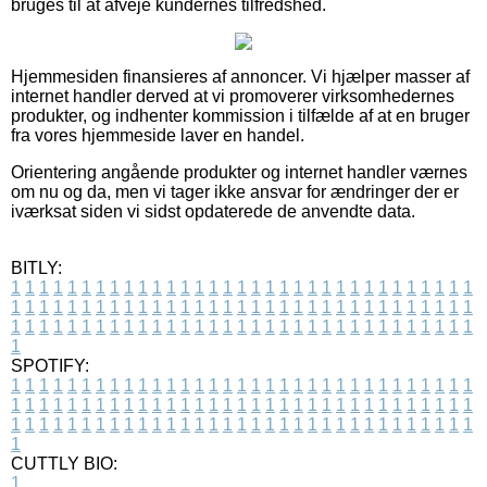
bruges til at afveje kundernes tilfredshed.
Hjemmesiden finansieres af annoncer. Vi hjælper masser af
internet handler derved at vi promoverer virksomhedernes
produkter, og indhenter kommission i tilfælde af at en bruger
fra vores hjemmeside laver en handel.
Orientering angående produkter og internet handler værnes
om nu og da, men vi tager ikke ansvar for ændringer der er
iværksat siden vi sidst opdaterede de anvendte data.
BITLY:
1
1
1
1
1
1
1
1
1
1
1
1
1
1
1
1
1
1
1
1
1
1
1
1
1
1
1
1
1
1
1
1
1
1
1
1
1
1
1
1
1
1
1
1
1
1
1
1
1
1
1
1
1
1
1
1
1
1
1
1
1
1
1
1
1
1
1
1
1
1
1
1
1
1
1
1
1
1
1
1
1
1
1
1
1
1
1
1
1
1
1
1
1
1
1
1
1
1
1
1
SPOTIFY:
1
1
1
1
1
1
1
1
1
1
1
1
1
1
1
1
1
1
1
1
1
1
1
1
1
1
1
1
1
1
1
1
1
1
1
1
1
1
1
1
1
1
1
1
1
1
1
1
1
1
1
1
1
1
1
1
1
1
1
1
1
1
1
1
1
1
1
1
1
1
1
1
1
1
1
1
1
1
1
1
1
1
1
1
1
1
1
1
1
1
1
1
1
1
1
1
1
1
1
1
CUTTLY BIO:
1