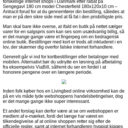
forskellige internet shops i Danmark efter rabat på
Sengegavl 180 cm model Chesterfield 180x120x10 cm –
Antracit forud for at du gennemfører din bestilling, således at
man er på den sikre side med at få fat i den prisbilligste pris.
Man skal bare ikke overse, at ifald en butik på nettet sælger
varer for en salgspris som kan ses som usædvanlig billig, så
er det mange gange være et fingerpeg om en bedragerisk
online butik. Bestillinger med kort er trods alt inkluderet i en
lov, der skærmer dig overfor falske internet forhandlere.
Generelt går vi ind for kortbestillinger eller betalinger med
mobilen. Alternativt bør du udnytte en løsning på afbetaling
fra eksempelvis ViaBill, såfremt du ser en fordel i at
honorere pengene over en længere periode.
Inden folk køber hos en Livingbed online virksomhed kan de
på en vis måde tyde webshoppens handelsbetingelser, dog
er det mange gange ikke super interessant.
Et andet forslag kan derfor være at se om webshoppen er
medlem af e-mærket, fordi det længe har været en
tilkendegivelse af at online shoppen retter sig efter de
officielle regler, samt at internet forhandleren hyppigt kigges