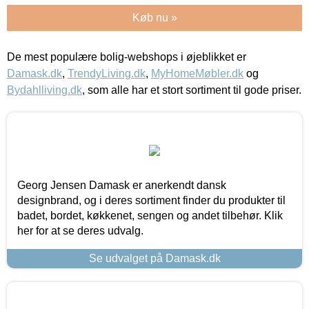
Køb nu »
De mest populære bolig-webshops i øjeblikket er
Damask.dk
,
TrendyLiving.dk
,
MyHomeMøbler.dk
og
Bydahlliving.dk
, som alle har et stort sortiment til gode priser.
Georg Jensen Damask er anerkendt dansk
designbrand, og i deres sortiment finder du produkter til
badet, bordet, køkkenet, sengen og andet tilbehør. Klik
her for at se deres udvalg.
Se udvalget på Damask.dk