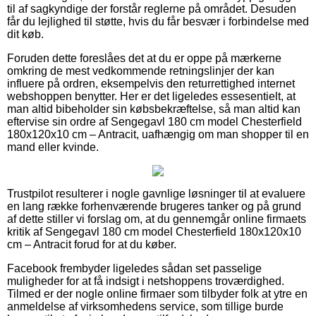
til af sagkyndige der forstår reglerne på området. Desuden
får du lejlighed til støtte, hvis du får besvær i forbindelse med
dit køb.
Foruden dette foreslåes det at du er oppe på mærkerne
omkring de mest vedkommende retningslinjer der kan
influere på ordren, eksempelvis den returrettighed internet
webshoppen benytter. Her er det ligeledes essesentielt, at
man altid bibeholder sin købsbekræftelse, så man altid kan
eftervise sin ordre af Sengegavl 180 cm model Chesterfield
180x120x10 cm – Antracit, uafhængig om man shopper til en
mand eller kvinde.
Trustpilot resulterer i nogle gavnlige løsninger til at evaluere
en lang række forhenværende brugeres tanker og på grund
af dette stiller vi forslag om, at du gennemgår online firmaets
kritik af Sengegavl 180 cm model Chesterfield 180x120x10
cm – Antracit forud for at du køber.
Facebook frembyder ligeledes sådan set passelige
muligheder for at få indsigt i netshoppens troværdighed.
Tilmed er der nogle online firmaer som tilbyder folk at ytre en
anmeldelse af virksomhedens service, som tillige burde