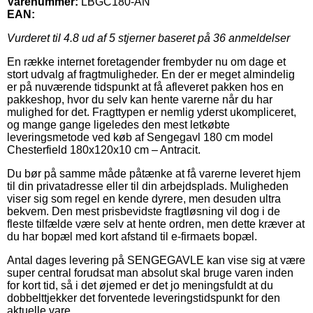
Varenummer:
LBGC180-AN
EAN:
Vurderet til
4.8
ud af 5 stjerner baseret på
36
anmeldelser
En række internet foretagender frembyder nu om dage et
stort udvalg af fragtmuligheder. En der er meget almindelig
er på nuværende tidspunkt at få afleveret pakken hos en
pakkeshop, hvor du selv kan hente varerne når du har
mulighed for det. Fragttypen er nemlig yderst ukompliceret,
og mange gange ligeledes den mest letkøbte
leveringsmetode ved køb af Sengegavl 180 cm model
Chesterfield 180x120x10 cm – Antracit.
Du bør på samme måde påtænke at få varerne leveret hjem
til din privatadresse eller til din arbejdsplads. Muligheden
viser sig som regel en kende dyrere, men desuden ultra
bekvem. Den mest prisbevidste fragtløsning vil dog i de
fleste tilfælde være selv at hente ordren, men dette kræver at
du har bopæl med kort afstand til e-firmaets bopæl.
Antal dages levering på SENGEGAVLE kan vise sig at være
super central forudsat man absolut skal bruge varen inden
for kort tid, så i det øjemed er det jo meningsfuldt at du
dobbelttjekker det forventede leveringstidspunkt for den
aktuelle vare.