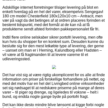
Adskillige internet forretninger tilsiger levering på blot en
enkelt hverdag på en hel del varer, eksempelvis Sengegavl
180 cm model Chesterfield 180x120x10 cm – Antracit, men
vær på vagt da det betinges af at ordren placeres forinden et
bestemt tidspunkt, med det formål at de kan nå at få
produkterne sendt afsted forinden pakkepersonalet får fri.
Indtil flere online selskaber sikrer portofri levering, men ofte
kun hvis du shopper for en konkret sum. Desuden kunne du
beslutte sig for den mest letkøbte type af levering, der gerne
– uanset om man er i Herning, Kalundborg eller Hadsten –
vil være at få fragtmanden til at levere varerne til et
udleveringssted.
Det har vist sig at være rigtig ukompliceret for os alle at finde
information om priser på forskellige forhandlere på nettet, og
med det motiv har en hel del Livingbed online virksomheder
set sig nødsaget til at nedskære priserne på mange af deres
varer – til piger og drenge, og ligeledes til voksne – helt i
bund, og endda nogle gange byde på portofri fragt.
Det kan ikke desto mindre blive lønsomt at kigge forbi nogle