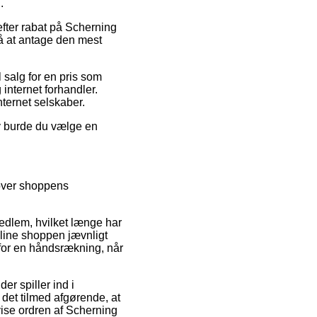
.
 efter rabat på Scherning
på at antage den mest
 salg for en pris som
internet forhandler.
nternet selskaber.
iv burde du vælge en
 over shoppens
edlem, hvilket længe har
nline shoppen jævnligt
for en håndsrækning, når
r spiller ind i
 det tilmed afgørende, at
vise ordren af Scherning