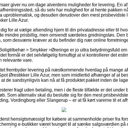
irmaer giver nu om dage alverdens muligheder for levering. En 
 et afhentningssted, så du selv har mulighed for at hente pakken n
tra uproblematisk, og desuden derudover den mest prisbevidste
ker Lille Azur.
ig for at vælge afsending hjem til din privatadresse eller til hv
nde mindre prisbillig, men omvendt særdeles gnidningsløs. Den bi
en, som desværre kræver at du befinder dig nær online forretnin
oligtilbehør > Smykker >Øreringe er jo ultra betydningsfuld om 
 det formål er det selvfølgelig fornuftigt at vi kontrollerer det est
n relevante vare.
ettet frembyder levering på næstkommende hverdag på mange af 
ot Ørestikker Lille Azur, men som imidlertid afhænger af at best
at de sandsynligvis kan nå at få produktet pakket inden de lager
terer fragt uden betaling, men i de fleste tilfælde er det under b
eløb. Som alternativ skal du beslutte sig for den mest prisbevidste 
ng, Vordingborg eller Slangerup – er at få kørt varerne til et af
yderst hensigtsmæssigt for købere at sammenholde priser fra fors
Scherning e-butikker været tvunget til at sænke salgsværdien på d