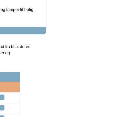
g lamper til bolig,
 fra bl.a. deres
mer og