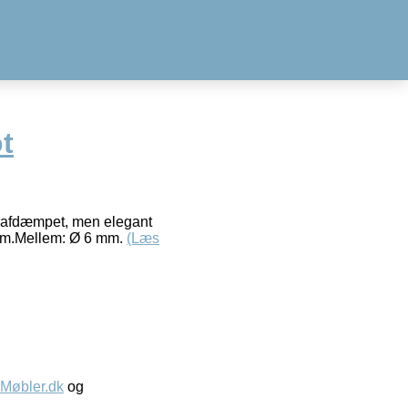
t
et afdæmpet, men elegant
4 mm.Mellem: Ø 6 mm.
(Læs
øbler.dk
og