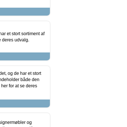
ar et stort sortiment af
e deres udvalg.
t, og de har et stort
 indeholder både den
 her for at se deres
esignermøbler og