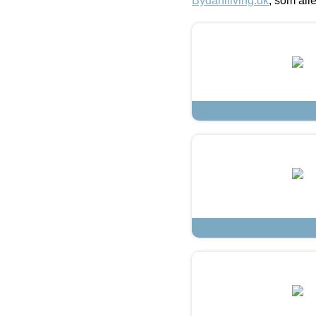
Bydahlliving.dk
, som alle