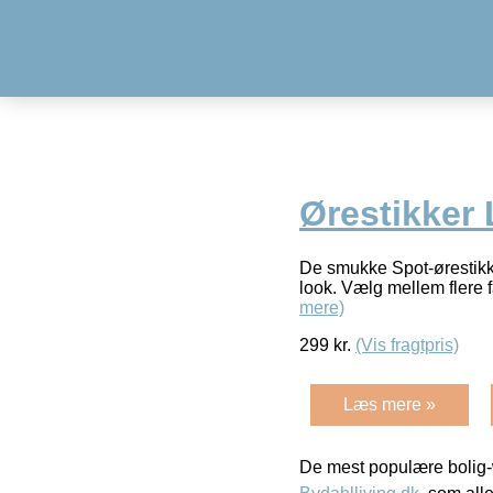
Ørestikker 
De smukke Spot-ørestikke
look. Vælg mellem flere f
mere)
299
kr.
(Vis fragtpris)
Læs mere »
De mest populære bolig-