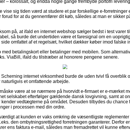
mer – kolossalt, og endda nogle gange frembyde portofri levering
 vise sig tiden værd at studere et par forskellige e-forretninger
r forud for at du gennemfører dit køb, således at man er sikker 
m på, at ifald en internet webshop sælger bedst i test varer til
bel, så burde det undertiden være et faresignal om en uoprigtig 
ide omfattet af et regelsæt, hvilket dækker køber imod falske i
b med betalingskort eller betalinger med mobilen. Som alternat
eks. ViaBill, ifald du tilstræber at honorere pengene senere.
Scherning internet virksomhed burde de uden tvivl få overblik
 naturligvis et omfattende arbejde.
 måske være at se nærmere på hvorvidt e-firmaet er e-mærket m
ernet selskabet efterfølger gældende dansk lovgivning, samt at o
der kender vedtægterne på området. Desuden tilbydes du chance 
inger i processen med din ordre.
værdigt at kunden er vaks omkring de væsentligste reglementer de
.eks. den ombytningsrettighed forretningen garanterer. Derfor er
rer ens faktura e-mail, således man fremadrettet vil kunne efter