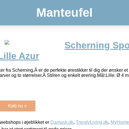
Manteufel
Scherning Spo
Lille Azur
r fra Scherning,Â er de perfekte ørestikker til dig der ønsker 
arver og to størrelser.Â Stilren og enkelt ørering.Mål:Lille: Ø 
Køb nu »
webshops i øjeblikket er
Damask.dk
,
TrendyLiving.dk
,
MyHomeM