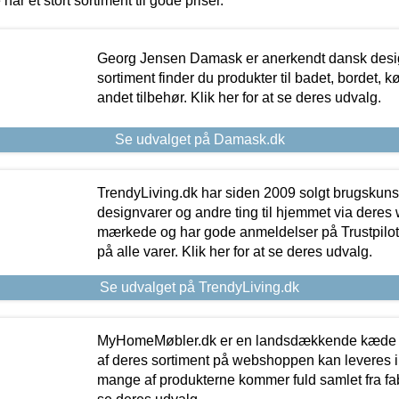
 har et stort sortiment til gode priser.
Georg Jensen Damask er anerkendt dansk desig
sortiment finder du produkter til badet, bordet, 
andet tilbehør. Klik her for at se deres udvalg.
Se udvalget på Damask.dk
TrendyLiving.dk har siden 2009 solgt brugskunst, 
designvarer og andre ting til hjemmet via deres
mærkede og har gode anmeldelser på Trustpilot,
på alle varer. Klik her for at se deres udvalg.
Se udvalget på TrendyLiving.dk
MyHomeMøbler.dk er en landsdækkende kæde m
af deres sortiment på webshoppen kan leveres i
mange af produkterne kommer fuld samlet fra fabr