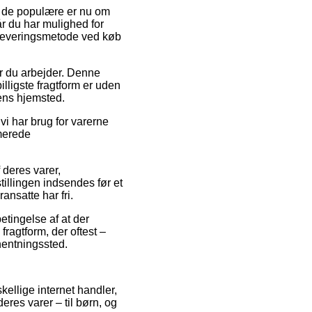
af de populære er nu om
år du har mulighed for
 leveringsmetode ved køb
or du arbejder. Denne
lligste fragtform er uden
gens hjemsted.
vi har brug for varerne
imerede
deres varer,
illingen indsendes før et
ansatte har fri.
etingelse af at der
fragtform, der oftest –
hentningssted.
kellige internet handler,
eres varer – til børn, og