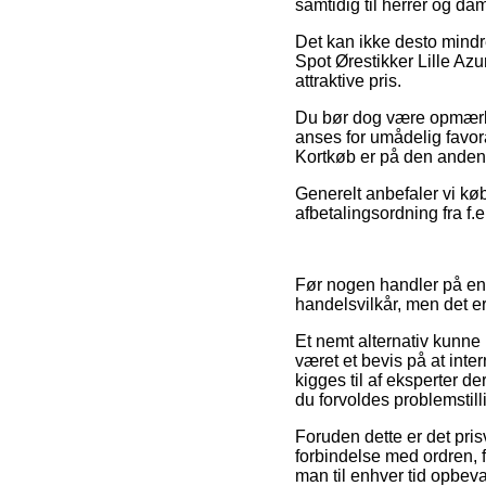
samtidig til herrer og da
Det kan ikke desto mindre
Spot Ørestikker Lille Azu
attraktive pris.
Du bør dog være opmærkso
anses for umådelig favora
Kortkøb er på den anden s
Generelt anbefaler vi kø
afbetalingsordning fra f.
Før nogen handler på en 
handelsvilkår, men det er
Et nemt alternativ kunne
været et bevis på at int
kigges til af eksperter 
du forvoldes problemstill
Foruden dette er det pris
forbindelse med ordren, f
man til enhver tid opbeva