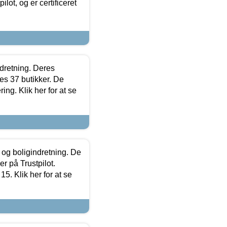
lot, og er certificeret
ndretning. Deres
s 37 butikker. De
ing. Klik her for at se
 og boligindretning. De
r på Trustpilot.
5. Klik her for at se