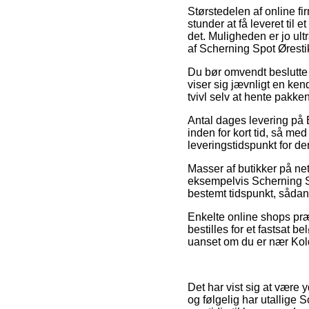
Størstedelen af online f
stunder at få leveret til
det. Muligheden er jo ul
af Scherning Spot Ørestik
Du bør omvendt beslutte d
viser sig jævnligt en ke
tvivl selv at hente pakk
Antal dages levering på B
inden for kort tid, så med
leveringstidspunkt for de
Masser af butikker på n
eksempelvis Scherning Sp
bestemt tidspunkt, sådan 
Enkelte online shops præs
bestilles for et fastsat b
uanset om du er nær Koldi
Det har vist sig at være 
og følgelig har utallige 