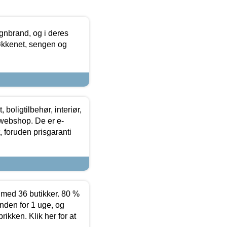
nbrand, og i deres
køkkenet, sengen og
boligtilbehør, interiør,
 webshop. De er e-
 foruden prisgaranti
ed 36 butikker. 80 %
nden for 1 uge, og
ikken. Klik her for at