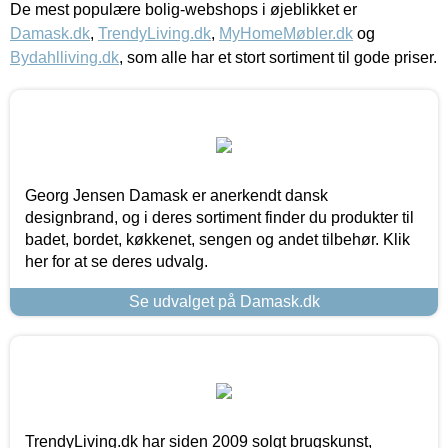
De mest populære bolig-webshops i øjeblikket er
Damask.dk
,
TrendyLiving.dk
,
MyHomeMøbler.dk
og
Bydahlliving.dk
, som alle har et stort sortiment til gode priser.
Georg Jensen Damask er anerkendt dansk
designbrand, og i deres sortiment finder du produkter til
badet, bordet, køkkenet, sengen og andet tilbehør. Klik
her for at se deres udvalg.
Se udvalget på Damask.dk
TrendyLiving.dk har siden 2009 solgt brugskunst,