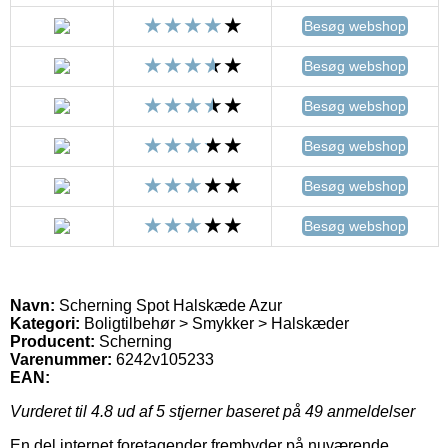
Besøg webshop
Besøg webshop
Besøg webshop
Besøg webshop
Besøg webshop
Besøg webshop
Navn:
Scherning Spot Halskæde Azur
Kategori:
Boligtilbehør > Smykker > Halskæder
Producent:
Scherning
Varenummer:
6242v105233
EAN:
Vurderet til
4.8
ud af 5 stjerner baseret på
49
anmeldelser
En del internet foretagender frembyder på nuværende