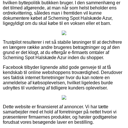
hvilken byttepolitik butikken bruger. I den sammenhæng er
det tilmed afgørende, at man når som helst beholder ens
ordrekvittering, således man i fremtiden vil kunne
dokumentere købet af Scherning Spot Halskæde Azur,
ligegyldigt om du skal købe til en voksen eller et barn.
Trustpilot resulterer i ret så stabile løsninger til at dechifrere
en længere række andre brugeres betragtninger og af den
grund er det klogt, at du eftergår e-firmaets omtaler af
Scherning Spot Halskæde Azur inden du shopper.
Facebook tilbyder lignende altid gode genveje til at få
kendskab til online webshoppens troværdighed. Derudover
ses faktisk internet forretninger hvor du kan notere en
anmeldelse af købsoplevelsen, hvilket ligeledes burde
udnyttes til vurdering af tidligere kunders oplevelser.
Dette website er finansieret af annoncer. Vi har tætte
samarbejder med et hold af forretninger på nettet hvori vi
præsenterer firmaernes produkter, og høster godtgørelse
forudsat vores besøgende laver en bestilling.