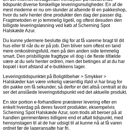
tidspunkt diverse forskellige leveringsmuligheder. En af de
mest moderne er nu om stunder at afsende til en pakkeshop,
hvor du selv henter dine produkter den dag der passer dig.
Fragtmetoden er jo temmelig ligetil, og oftest desuden den
billigste leveringsløsning ved køb af Scherning Spot
Halskæde Azur.
Du kunne ydermere beslutte dig for at få varerne bragt til dit
hus eller til når du er på job. Den bliver som oftest en tand
mere omkostningsfuld, men på den anden side temmelig
smart. Den prisbilligste fragttype vil dog i de fleste tilfælde
være at du selv henter ordren, men det betinges af at du har
bopæl i kort afstand af e-butikkens lager.
Leveringstidspunktet på Boligtilbehør > Smykker >
Halskæder kan være virkelig væsentlig ifald vi har brug for
din pakke om få sekunder, så derfor er det altså centralt at du
ser det anslåede leveringstidspunkt ved det aktuelle produkt.
En stor portion e-forhandlere præsterer levering efter en
enkelt hverdag på deres favorit produkter, eksempelvis
Scherning Spot Halskæde Azur, som trods alt beroer på at
handlen gemmenføres tidligere end et aftalt tidspunkt, med
hensynstagen til at de har udsigt til at kunne nå at få varen
ordnet før de lageransatte har fri.