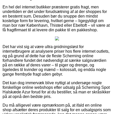
En hel del internet butikker præsterer gratis fragt, men
undertiden er det under forudsætning af at der shoppes for
en bestemt sum. Desuden bør du snuppe den mindst
kostelige form for levering, hvilket gerne – ligegyldigt om
man bor nær København, Thisted eller Ebeltoft – vil være at
få fragtfirmaet til at levere din pakke til en pakkeshop.
Det har vist sig at være ultra gnidningsløst for
internetbrugere at analysere priser hos flere internet outlets,
og på grund af dette har de fleste Scherning online
forhandlere fundet det nødvendigt at sænke salgsværdien
på en række af deres varer – til piger og drenge, og
ligeledes til kvinder og mænd – kolossalt, og endda nogle
gange frembyde fragt uden gebyr.
Det kan dog immervæk blive nyttigt at undersøge nogle
forskellige online webshops efter udsalg på Scherning Spot
Halskæde Azur forud for at du bestiller, så man er skråsikker
på at opnå den bedste pris.
Du må alligevel være opmærksom på, at ifald en online
shop afsætter deres produkter til salg for en udsalgspris som