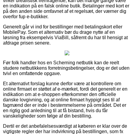
virker urealistisk fremragende, kan det mange gange være
en indikation på en falsk online butik. Betalinger med kort er
på den anden side omfavnet af et regelsæt, der værner dig
overfor fup e-butikker.
Generelt går vi ind for bestillinger med betalingskort eller
MobilePay. Som et alternativ bør du drage nytte af en
løsning fra eksempelvis ViaBill, såfremt du har til hensigt at
afdrage prisen senere.
Før folk handler hos en Scherning netbutik kan de reelt
studere netbutikkens forretningsbetingelser, dog er det uden
tvivl en omfattende opgave.
Et alternativt forslag kunne derfor være at kontrollere om
online firmaet er støttet af e-mærket, fordi det generelt er en
indikation om at e-shoppen efterkommer den officielle
danske lovgivning, og at online firmaet hyppigt ses til af
fagmænd der er inde i bestemmelserne på området. Det er
en rigtig god anledning til at få bistand, hvis du får
vanskeligheder som følge af din bestilling.
Dertil er det anbefalelsesværdigt at køberen er klar over de
vigtigste regler der har indvirkning på bestillingen, som fx