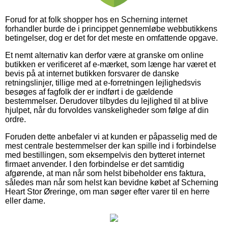
Forud for at folk shopper hos en Scherning internet
forhandler burde de i princippet gennemløbe webbutikkens
betingelser, dog er det for det meste en omfattende opgave.
Et nemt alternativ kan derfor være at granske om online
butikken er verificeret af e-mærket, som længe har været et
bevis på at internet butikken forsvarer de danske
retningslinjer, tillige med at e-forretningen lejlighedsvis
besøges af fagfolk der er indført i de gældende
bestemmelser. Derudover tilbydes du lejlighed til at blive
hjulpet, når du forvoldes vanskeligheder som følge af din
ordre.
Foruden dette anbefaler vi at kunden er påpasselig med de
mest centrale bestemmelser der kan spille ind i forbindelse
med bestillingen, som eksempelvis den bytteret internet
firmaet anvender. I den forbindelse er det samtidig
afgørende, at man når som helst bibeholder ens faktura,
således man når som helst kan bevidne købet af Scherning
Heart Stor Øreringe, om man søger efter varer til en herre
eller dame.