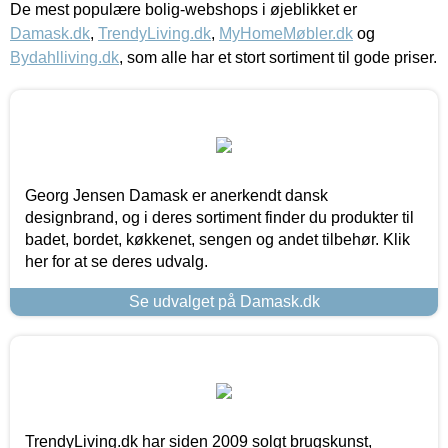
De mest populære bolig-webshops i øjeblikket er
Damask.dk
,
TrendyLiving.dk
,
MyHomeMøbler.dk
og
Bydahlliving.dk
, som alle har et stort sortiment til gode priser.
Georg Jensen Damask er anerkendt dansk
designbrand, og i deres sortiment finder du produkter til
badet, bordet, køkkenet, sengen og andet tilbehør. Klik
her for at se deres udvalg.
Se udvalget på Damask.dk
TrendyLiving.dk har siden 2009 solgt brugskunst,