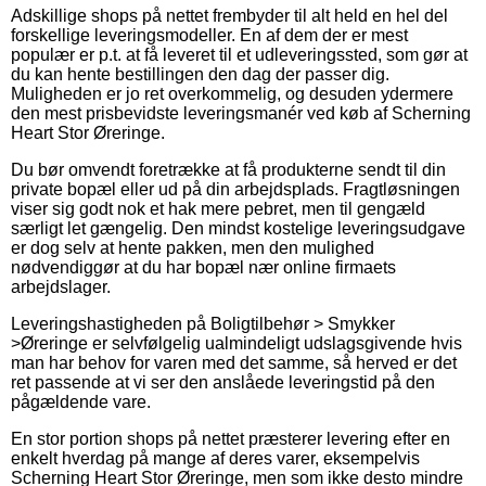
Adskillige shops på nettet frembyder til alt held en hel del
forskellige leveringsmodeller. En af dem der er mest
populær er p.t. at få leveret til et udleveringssted, som gør at
du kan hente bestillingen den dag der passer dig.
Muligheden er jo ret overkommelig, og desuden ydermere
den mest prisbevidste leveringsmanér ved køb af Scherning
Heart Stor Øreringe.
Du bør omvendt foretrække at få produkterne sendt til din
private bopæl eller ud på din arbejdsplads. Fragtløsningen
viser sig godt nok et hak mere pebret, men til gengæld
særligt let gængelig. Den mindst kostelige leveringsudgave
er dog selv at hente pakken, men den mulighed
nødvendiggør at du har bopæl nær online firmaets
arbejdslager.
Leveringshastigheden på Boligtilbehør > Smykker
>Øreringe er selvfølgelig ualmindeligt udslagsgivende hvis
man har behov for varen med det samme, så herved er det
ret passende at vi ser den anslåede leveringstid på den
pågældende vare.
En stor portion shops på nettet præsterer levering efter en
enkelt hverdag på mange af deres varer, eksempelvis
Scherning Heart Stor Øreringe, men som ikke desto mindre