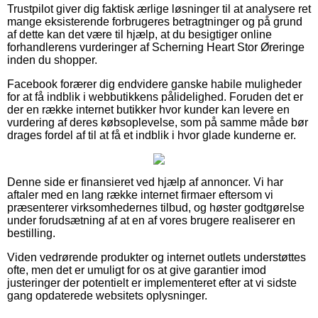
Trustpilot giver dig faktisk ærlige løsninger til at analysere ret
mange eksisterende forbrugeres betragtninger og på grund
af dette kan det være til hjælp, at du besigtiger online
forhandlerens vurderinger af Scherning Heart Stor Øreringe
inden du shopper.
Facebook forærer dig endvidere ganske habile muligheder
for at få indblik i webbutikkens pålidelighed. Foruden det er
der en række internet butikker hvor kunder kan levere en
vurdering af deres købsoplevelse, som på samme måde bør
drages fordel af til at få et indblik i hvor glade kunderne er.
Denne side er finansieret ved hjælp af annoncer. Vi har
aftaler med en lang række internet firmaer eftersom vi
præsenterer virksomhedernes tilbud, og høster godtgørelse
under forudsætning af at en af vores brugere realiserer en
bestilling.
Viden vedrørende produkter og internet outlets understøttes
ofte, men det er umuligt for os at give garantier imod
justeringer der potentielt er implementeret efter at vi sidste
gang opdaterede websitets oplysninger.