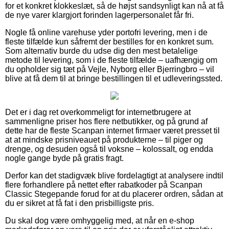
for et konkret klokkeslæt, så de højst sandsynligt kan nå at få
de nye varer klargjort forinden lagerpersonalet får fri.
Nogle få online varehuse yder portofri levering, men i de
fleste tilfælde kun såfremt der bestilles for en konkret sum.
Som alternativ burde du udse dig den mest betalelige
metode til levering, som i de fleste tilfælde – uafhængig om
du opholder sig tæt på Vejle, Nyborg eller Bjerringbro – vil
blive at få dem til at bringe bestillingen til et udleveringssted.
Det er i dag ret overkommeligt for internetbrugere at
sammenligne priser hos flere netbutikker, og på grund af
dette har de fleste Scanpan internet firmaer været presset til
at at mindske prisniveauet på produkterne – til piger og
drenge, og desuden også til voksne – kolossalt, og endda
nogle gange byde på gratis fragt.
Derfor kan det stadigvæk blive fordelagtigt at analysere indtil
flere forhandlere på nettet efter rabatkoder på Scanpan
Classic Stegepande forud for at du placerer ordren, sådan at
du er sikret at få fat i den prisbilligste pris.
Du skal dog være omhyggelig med, at når en e-shop