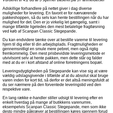
Adskillige forhandlere på nettet giver i dag diverse
muligheder for levering. En favorit er for nærværende
pakkeshoppen, så du selv kan hente bestillingen når du har
mulighed for det. Den er jo virkelig let gængelig, samt i
mange tilfælde ligeledes den mest betalelige fragtløsning
ved køb af Scanpan Classic Stegepande.
Du kan endvidere tænke over at bestille varerne til levering
hjem til dig eller til din arbejdsplads. Fragtmuligheden er
gennemsnitligt en smule mere pebret, men også rigtig
fremkommelig. Den mest prisbevidste leveringsmetode er
utvivlsomt selv at hente pakken, men dette står og falder
med at du er i kort afstand af online forretningens bopæl.
Leveringsdygtigheden på Stegepande kan vise sig at være
vældig udslagsgivende i tilfælde af at du absolut skal bruge
varen inden for kort tid, så derfor er det altså meningsfuldt at
du ser nærmere på den forventede leveringstid ved den
respektive vare.
En lang række e-handler stiller udsigt til levering efter en
enkelt hverdag på mange af butikkens varenumre,
eksempelvis Scanpan Classic Stegepande, men som ikke
desto mindre påkræver at bestillingen køres igennem forud