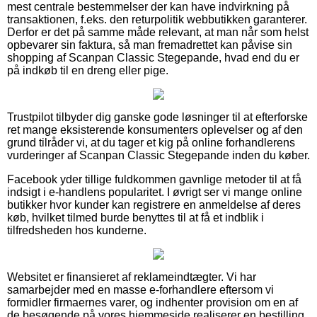
mest centrale bestemmelser der kan have indvirkning på
transaktionen, f.eks. den returpolitik webbutikken garanterer.
Derfor er det på samme måde relevant, at man når som helst
opbevarer sin faktura, så man fremadrettet kan påvise sin
shopping af Scanpan Classic Stegepande, hvad end du er
på indkøb til en dreng eller pige.
Trustpilot tilbyder dig ganske gode løsninger til at efterforske
ret mange eksisterende konsumenters oplevelser og af den
grund tilråder vi, at du tager et kig på online forhandlerens
vurderinger af Scanpan Classic Stegepande inden du køber.
Facebook yder tillige fuldkommen gavnlige metoder til at få
indsigt i e-handlens popularitet. I øvrigt ser vi mange online
butikker hvor kunder kan registrere en anmeldelse af deres
køb, hvilket tilmed burde benyttes til at få et indblik i
tilfredsheden hos kunderne.
Websitet er finansieret af reklameindtægter. Vi har
samarbejder med en masse e-forhandlere eftersom vi
formidler firmaernes varer, og indhenter provision om en af
de besøgende på vores hjemmeside realiserer en bestilling.