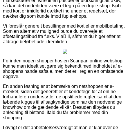
markedsfører en vare til en pris der er uforståeligt attraktiv,
så kan det undertiden være et tegn på en fup e-shop. Køb
med kort er imidlertid dækket ind under et regelsæt, der
dækker dig som kunde imod fup e-shops.
Vi foreslår generelt bestillinger med kort eller mobilbetaling.
Som en alternativ mulighed burde du overveje et
afbetalingstilbud fra f.eks. ViaBill, såfremt du higer efter at
afdrage beløbet ude i fremtiden.
Forinden nogen shopper hos en Scanpan online webshop
kunne man ideelt set gøre sig bekendt med indholdet af e-
shoppens handelsaftale, men det er i reglen en omfattende
opgave.
En anden løsning er at bemærke om netshoppen er e-
mærket, siden det generelt er et kendetegn for at online
forhandleren understøtter de opstillede regler, samt at den
løbende kigges til af sagkyndige som har den nødvendige
knowhow om de gældende vilkår. Desuden tilbydes du
anledning til bistand, ifald du får problemer med din
shopping.
I øvrigt er det anbefalelsesværdigt at man er klar over de