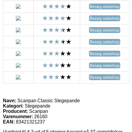
Besøg webshop
Besøg webshop
Besøg webshop
Besøg webshop
Besøg webshop
Besøg webshop
Besøg webshop
Navn:
Scanpan Classic Stegepande
Kategori:
Stegepande
Producent:
Scanpan
Varenummer:
26160
EAN:
83421321237
Vurderet til
4.2
ud af 5 stjerner baseret på
37
anmeldelser