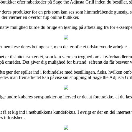
-butikker efter rabatkoder på Sage the Adjusta Grill inden du bestiller, så
er deres produkter for en pris som kan ses som himmelråbende gunstig, 
 der værner en overfor fup online butikker.
rnativ mulighed burde du bruge en løsning på afbetaling fra for eksempel
 gennemlæse deres betingelser, men det er ofte et tidskrævende arbejde.
er tilsluttet e-mærket, som kan være en tryghed om at e-forhandleren f
 på området. Det giver dig mulighed for bistand, såfremt du får besvær v
edtægter der spiller ind i forbindelse med bestillingen, f.eks. hvilken 
åledes man fremadrettet kan påvise sin shopping af Sage the Adjusta Gril
ellige andre køberes synspunkter og herved er det at foretrække, at du l
få et kig ind i netbutikkens kundefokus. I øvrigt er der en del intern
es tilfredshed.