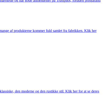
e-mærkede og har gode anmeldelser på Trustpilot, foruden prisgaranti
nge af produkterne kommer fuld samlet fra fabrikken. Klik her
lassiske, den moderne og den rustikke stil. Klik her for at se deres