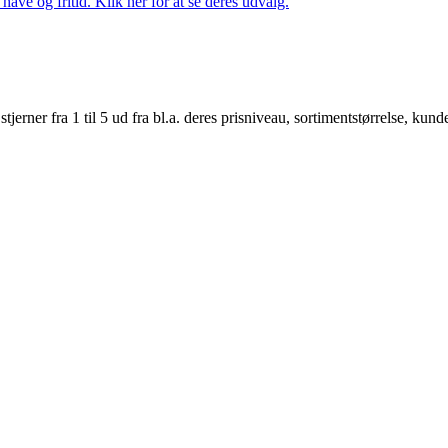
ave og fritid. Klik her for at se deres udvalg.
er fra 1 til 5 ud fra bl.a. deres prisniveau, sortimentstørrelse, kunde