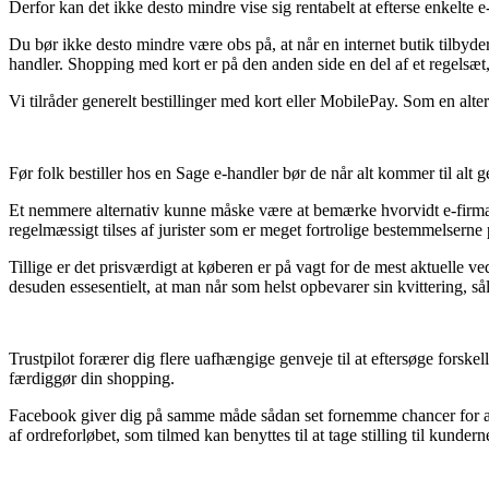
Derfor kan det ikke desto mindre vise sig rentabelt at efterse enkelte e
Du bør ikke desto mindre være obs på, at når en internet butik tilbyd
handler. Shopping med kort er på den anden side en del af et regelsæt,
Vi tilråder generelt bestillinger med kort eller MobilePay. Som en alte
Før folk bestiller hos en Sage e-handler bør de når alt kommer til alt
Et nemmere alternativ kunne måske være at bemærke hvorvidt e-firmaet 
regelmæssigt tilses af jurister som er meget fortrolige bestemmelserne
Tillige er det prisværdigt at køberen er på vagt for de mest aktuelle v
desuden essesentielt, at man når som helst opbevarer sin kvittering, s
Trustpilot forærer dig flere uafhængige genveje til at eftersøge forsk
færdiggør din shopping.
Facebook giver dig på samme måde sådan set fornemme chancer for at 
af ordreforløbet, som tilmed kan benyttes til at tage stilling til kundern