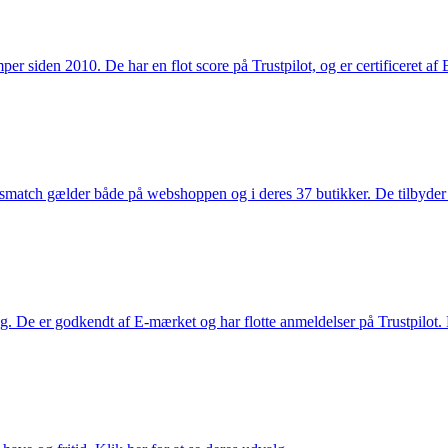
 siden 2010. De har en flot score på Trustpilot, og er certificeret af 
smatch gælder både på webshoppen og i deres 37 butikker. De tilbyder d
. De er godkendt af E-mærket og har flotte anmeldelser på Trustpilot. L