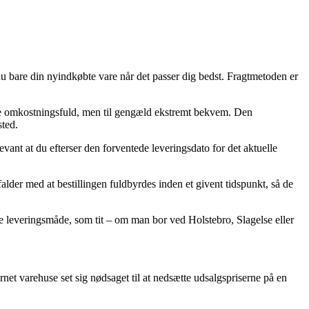
 du bare din nyindkøbte vare når det passer dig bedst. Fragtmetoden er
mere omkostningsfuld, men til gengæld ekstremt bekvem. Den
sted.
evant at du efterser den forventede leveringsdato for det aktuelle
falder med at bestillingen fuldbyrdes inden et givent tidspunkt, så de
øbte leveringsmåde, som tit – om man bor ved Holstebro, Slagelse eller
rnet varehuse set sig nødsaget til at nedsætte udsalgspriserne på en