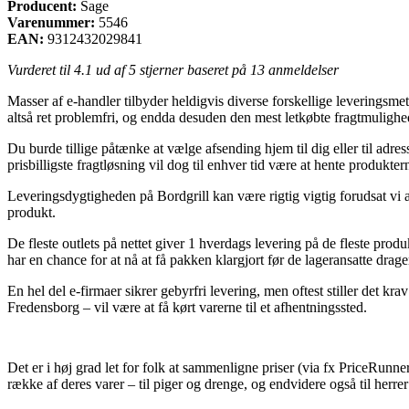
Producent:
Sage
Varenummer:
5546
EAN:
9312432029841
Vurderet til
4.1
ud af 5 stjerner baseret på
13
anmeldelser
Masser af e-handler tilbyder heldigvis diverse forskellige leveringsme
altså ret problemfri, og endda desuden den mest letkøbte fragtmulighe
Du burde tillige påtænke at vælge afsending hjem til dig eller til ad
prisbilligste fragtløsning vil dog til enhver tid være at hente produkt
Leveringsdygtigheden på Bordgrill kan være rigtig vigtig forudsat vi ab
produkt.
De fleste outlets på nettet giver 1 hverdags levering på de fleste prod
har en chance for at nå at få pakken klargjort før de lageransatte drag
En hel del e-firmaer sikrer gebyrfri levering, men oftest stiller det k
Fredensborg – vil være at få kørt varerne til et afhentningssted.
Det er i høj grad let for folk at sammenligne priser (via fx PriceRunne
række af deres varer – til piger og drenge, og endvidere også til her