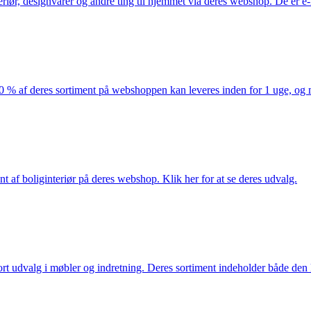
eriør, designvarer og andre ting til hjemmet via deres webshop. De er 
af deres sortiment på webshoppen kan leveres inden for 1 uge, og ma
nt af boliginteriør på deres webshop. Klik her for at se deres udvalg.
rt udvalg i møbler og indretning. Deres sortiment indeholder både den k