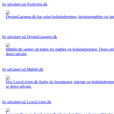
Se udvalget på Norliving.dk
DesignGaragen.dk har solgt boligindretning, designermøbler og lamper
Se udvalget på DesignGaragen.dk
Møblér.dk sælger alt inden for møbler og boligindretning. Deres pri
deres udvalg.
Se udvalget på Møblér.dk
Hos LuxoLiving.dk finder du brugskunst, interiør og boligindretning
se deres udvalg.
Se udvalget på LuxoLiving.dk