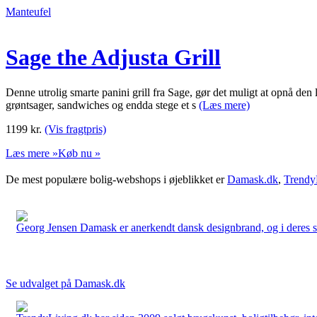
Manteufel
Sage the Adjusta Grill
Denne utrolig smarte panini grill fra Sage, gør det muligt at opnå den l
grøntsager, sandwiches og endda stege et s
(Læs mere)
1199
kr.
(Vis fragtpris)
Læs mere »
Køb nu »
De mest populære bolig-webshops i øjeblikket er
Damask.dk
,
Trendy
Georg Jensen Damask er anerkendt dansk designbrand, og i deres sort
Se udvalget på Damask.dk