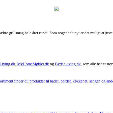
ækre grillsmag hele året rundt. Som noget helt nyt er det muligt at juster
Living.dk
,
MyHomeMøbler.dk
og
Bydahlliving.dk
, som alle har et stor
iment finder du produkter til badet, bordet, køkkenet, sengen og andet 