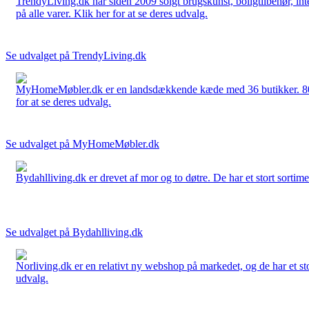
TrendyLiving.dk har siden 2009 solgt brugskunst, boligtilbehør, int
på alle varer. Klik her for at se deres udvalg.
Se udvalget på TrendyLiving.dk
MyHomeMøbler.dk er en landsdækkende kæde med 36 butikker. 80 % 
for at se deres udvalg.
Se udvalget på MyHomeMøbler.dk
Bydahlliving.dk er drevet af mor og to døtre. De har et stort sortime
Se udvalget på Bydahlliving.dk
Norliving.dk er en relativt ny webshop på markedet, og de har et sto
udvalg.