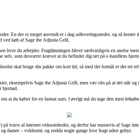
toder. En der er meget anvendt er i dag udleveringssteder, og så henter
d ved køb af Sage the Adjusta Grill.
ressen hvor du arbejder. Fragtløsningen bliver sædvanligvis en anelse 
erne selv, som desværre kræver at du befinder dig tæt på e-handlens hjem
solut skal bruge din pakke om kort tid, så med det formål er det ret rel
ukter, eksempelvis Sage the Adjusta Grill, men vær obs på at det står og 
er hjemad.
rav om at du køber for en fastsat sum. I øvrigt må du tage den mest letk
r) på tværs af internet virksomheder, og derfor har massevis af Sage inte
rer og damer – voldsomt, og endda nogle gange love fragt uden gebyr.