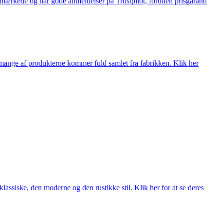
e-mærkede og har gode anmeldelser på Trustpilot, foruden prisgaranti
nge af produkterne kommer fuld samlet fra fabrikken. Klik her
lassiske, den moderne og den rustikke stil. Klik her for at se deres