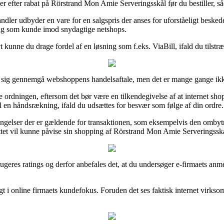
 efter rabat på Rörstrand Mon Amie Serveringsskål før du bestiller, såda
dler udbyder en vare for en salgspris der anses for uforståeligt beskede
 dig som kunde imod snydagtige netshops.
vt kunne du drage fordel af en løsning som f.eks. ViaBill, ifald du tilst
or sig gennemgå webshoppens handelsaftale, men det er mange gange ikke
rdningen, eftersom det bør være en tilkendegivelse af at internet shoppe
til en håndsrækning, ifald du udsættes for besvær som følge af din ordre.
betingelser der er gældende for transaktionen, som eksempelvis den ombytni
ttet vil kunne påvise sin shopping af Rörstrand Mon Amie Serveringsskål
re brugeres ratings og derfor anbefales det, at du undersøger e-firmaets 
igt i online firmaets kundefokus. Foruden det ses faktisk internet virk