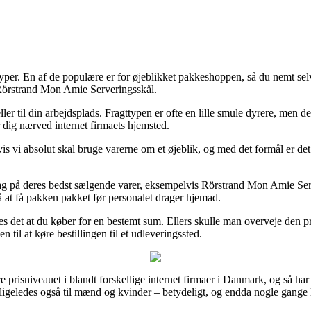
typer. En af de populære er for øjeblikket pakkeshoppen, så du nemt sel
 Rörstrand Mon Amie Serveringsskål.
 eller til din arbejdsplads. Fragttypen er ofte en lille smule dyrere, men
 dig nærved internet firmaets hjemsted.
vis vi absolut skal bruge varerne om et øjeblik, og med det formål er det 
rdag på deres bedst sælgende varer, eksempelvis Rörstrand Mon Amie Serv
nå at få pakken pakket før personalet drager hjemad.
s det at du køber for en bestemt sum. Ellers skulle man overveje den pri
til at køre bestillingen til et udleveringssted.
prisniveauet i blandt forskellige internet firmaer i Danmark, og så har 
 ligeledes også til mænd og kvinder – betydeligt, og endda nogle gange l