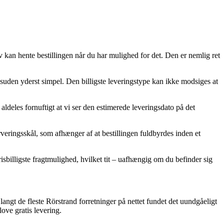
v kan hente bestillingen når du har mulighed for det. Den er nemlig ret
 desuden yderst simpel. Den billigste leveringstype kan ikke modsiges at
aldeles fornuftigt at vi ser den estimerede leveringsdato på det
eringsskål, som afhænger af at bestillingen fuldbyrdes inden et
sbilligste fragtmulighed, hvilket tit – uafhængig om du befinder sig
langt de fleste Rörstrand forretninger på nettet fundet det uundgåeligt
ove gratis levering.