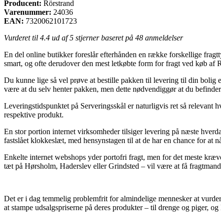
Producent:
Rörstrand
Varenummer:
24036
EAN:
7320062101723
Vurderet til
4.4
ud af 5 stjerner baseret på
48
anmeldelser
En del online butikker foreslår efterhånden en række forskellige fragt
smart, og ofte derudover den mest letkøbte form for fragt ved køb af
Du kunne lige så vel prøve at bestille pakken til levering til din bolig
være at du selv henter pakken, men dette nødvendiggør at du befinder
Leveringstidspunktet på Serveringsskål er naturligvis ret så relevant h
respektive produkt.
En stor portion internet virksomheder tilsiger levering på næste hve
fastslået klokkeslæt, med hensynstagen til at de har en chance for at 
Enkelte internet webshops yder portofri fragt, men for det meste kræve
tæt på Hørsholm, Haderslev eller Grindsted – vil være at få fragtmanden 
Det er i dag temmelig problemfrit for almindelige mennesker at vurdere 
at stampe udsalgspriserne på deres produkter – til drenge og piger, og