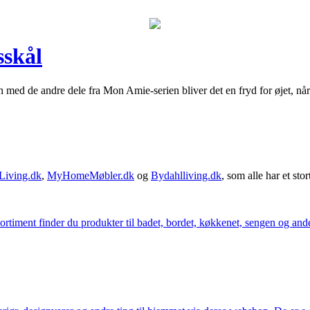
sskål
en med de andre dele fra Mon Amie-serien bliver det en fryd for øjet, nå
Living.dk
,
MyHomeMøbler.dk
og
Bydahlliving.dk
, som alle har et stor
iment finder du produkter til badet, bordet, køkkenet, sengen og andet 