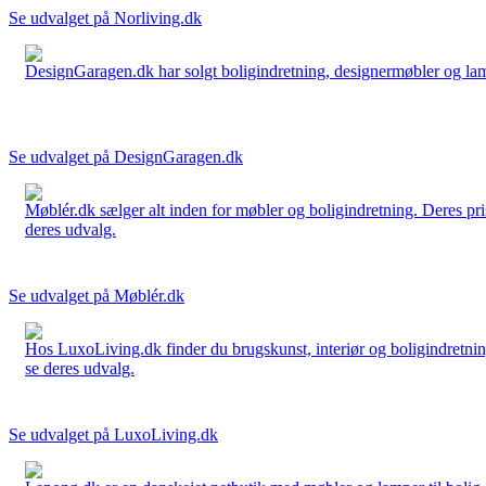
Se udvalget på Norliving.dk
DesignGaragen.dk har solgt boligindretning, designermøbler og lamper
Se udvalget på DesignGaragen.dk
Møblér.dk sælger alt inden for møbler og boligindretning. Deres pri
deres udvalg.
Se udvalget på Møblér.dk
Hos LuxoLiving.dk finder du brugskunst, interiør og boligindretning
se deres udvalg.
Se udvalget på LuxoLiving.dk