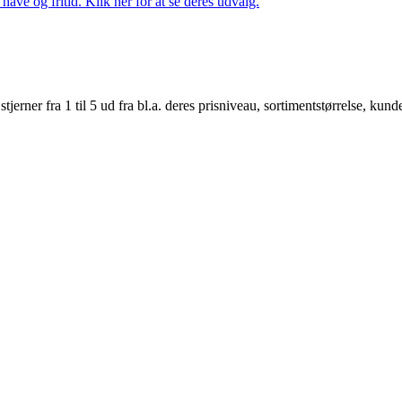
ave og fritid. Klik her for at se deres udvalg.
er fra 1 til 5 ud fra bl.a. deres prisniveau, sortimentstørrelse, kunde