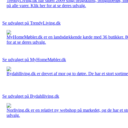
TrendyLiving.dk har siden 2009 solgt brugskunst, boligtilbehør, int
på alle varer. Klik her for at se deres udvalg.
Se udvalget på TrendyLiving.dk
MyHomeMøbler.dk er en landsdækkende kæde med 36 butikker. 80 % 
for at se deres udvalg.
Se udvalget på MyHomeMøbler.dk
Bydahlliving.dk er drevet af mor og to døtre. De har et stort sortime
Se udvalget på Bydahlliving.dk
Norliving.dk er en relativt ny webshop på markedet, og de har et sto
udvalg.