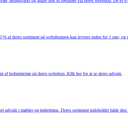
eriør, designvarer og andre ting til hjemmet via deres webshop. De er 
af deres sortiment på webshoppen kan leveres inden for 1 uge, og ma
nt af boliginteriør på deres webshop. Klik her for at se deres udvalg.
rt udvalg i møbler og indretning. Deres sortiment indeholder både den k