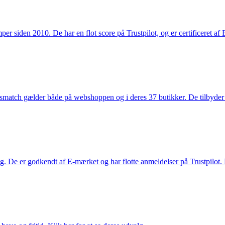
 siden 2010. De har en flot score på Trustpilot, og er certificeret af 
smatch gælder både på webshoppen og i deres 37 butikker. De tilbyder d
. De er godkendt af E-mærket og har flotte anmeldelser på Trustpilot. L