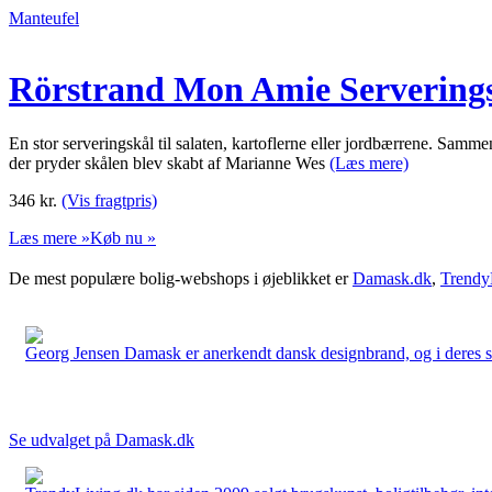
Manteufel
Rörstrand Mon Amie Servering
En stor serveringskål til salaten, kartoflerne eller jordbærrene. Samm
der pryder skålen blev skabt af Marianne Wes
(Læs mere)
346
kr.
(Vis fragtpris)
Læs mere »
Køb nu »
De mest populære bolig-webshops i øjeblikket er
Damask.dk
,
Trendy
Georg Jensen Damask er anerkendt dansk designbrand, og i deres sort
Se udvalget på Damask.dk