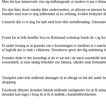
Men det kan immervæk vise sig indbringende at studere et par e-firmaer
Du skal ikke desto mindre ikke undervurdere, at såfremt en internet han
Handler med kort er dog indbefattet af en ordning, hvilket beskytter
Generelt slår vi et slag for køb med kort eller mobilbetaling. Alternati
Forud for at folk bestiller hos en Rörstrand webshop burde de i og f
Et andet forslag er at granske om e-forretningen er medlem af e-mærke o
af fagfolk der er inde i vilkårene. Derudover giver det dig anledning 
Foruden dette er det fornuftigt at du er sat ind i de mest essentielle 
essesentielt, at man stadig beholder ens faktura, således man fremadre
Trustpilot yder helt strålende løsninger til at eftergå en hel del and
shopping.
Facebook tilbyder desuden faktisk strålende muligheder for at få inds
desuden kan tages i brug til at få et indblik i kundetilfredsheden.