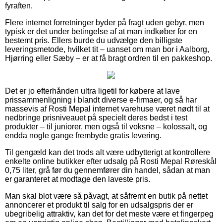
fyraften.
Flere internet forretninger byder på fragt uden gebyr, men
typisk er det under betingelse af at man indkøber for en
bestemt pris. Ellers burde du udvælge den billigste
leveringsmetode, hvilket tit – uanset om man bor i Aalborg,
Hjørring eller Sæby – er at få bragt ordren til en pakkeshop.
Det er jo efterhånden ultra ligetil for købere at lave
prissammenligning i blandt diverse e-firmaer, og så har
massevis af Rosti Mepal internet varehuse været nødt til at
nedbringe prisniveauet på specielt deres bedst i test
produkter – til juniorer, men også til voksne – kolossalt, og
endda nogle gange frembyde gratis levering.
Til gengæld kan det trods alt være udbytterigt at kontrollere
enkelte online butikker efter udsalg på Rosti Mepal Røreskål
0,75 liter, grå før du gennemfører din handel, sådan at man
er garanteret at modtage den laveste pris.
Man skal blot være så påvagt, at såfremt en butik på nettet
annoncerer et produkt til salg for en udsalgspris der er
ubegribelig attraktiv, kan det for det meste være et fingerpeg