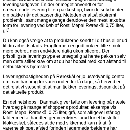
leveringsudgaver. En der er meget anvendt er for
nærværende levering til en pakkeshop, hvor du selv henter
din pakke når det passer dig. Metoden er altså ekstremt
problemfri, samt mange gange derudover den mest letkøbte
form for levering ved køb af Rosti Mepal Røreskål 0,75 liter,
grå.
Du kan også vælge at få produkterne sendt til dit hus eller ud
til din arbejdsplads. Fragtformen er godt nok en lille smule
mere pebret, men endvidere rigtig ukompliceret. Den
prisbilligste leveringstype er unægtelig at hente pakken selv,
men dette stiller krav om at du har bopæl med kort afstand til
netbutikkens hjemsted.
Leveringshastigheden på Røreskål er jo usædvanlig central
om man har brug for varen inden for få dage, så herved er
det relativt væsentligt at man tjekker leveringstidspunktet på
det aktuelle produkt.
En del netshops i Danmark giver løfte om levering på næste
hverdag på mange af shoppens produkter, eksempelvis
Rosti Mepal Røreskål 0,75 liter, grå, som alligevel står og
falder med at handlen gemmenføres forud for et besluttet
klokkeslæt, således at de med sikkerhed kan nå at få
varerne skippet afsted forinden lagermedarbejderne har