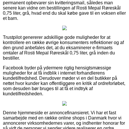
permanent opbevarer sin kvitteringsmail, således man
senere kan vidne om bestillingen af Rosti Mepal Røreskål
0,75 liter, grå, hvad end du skal købe gave til en voksen eller
et barn.
Trustpilot genererer adskillige gode muligheder for at
kontrollere en række øvrige konsumenters reflektioner og af
den grund anbefales det, at du eksaminerer e-firmaets
omtaler af Rosti Mepal Røreskål 0,75 liter, grå inden du
bestiller.
Facebook byder på ydermere rigtig hensigtsmæssige
muligheder for at få indblik i internet forhandlerens
kundetilfredshed. Derudover møder vi en del butikker på
nettet hvor kunder kan offentliggøre en kritik af ordreforløbet,
som desuden bør bruges til at få et indtryk af
kundetilfredsheden.
Denne hjemmeside er annoncefinansieret. Vi har et fast
samarbejde med en række online shops i Danmark hvor vi
annoncerer virksomhedernes varer, og indhenter honorar for
så vidt de personer vi sender videre realiserer en ordre.