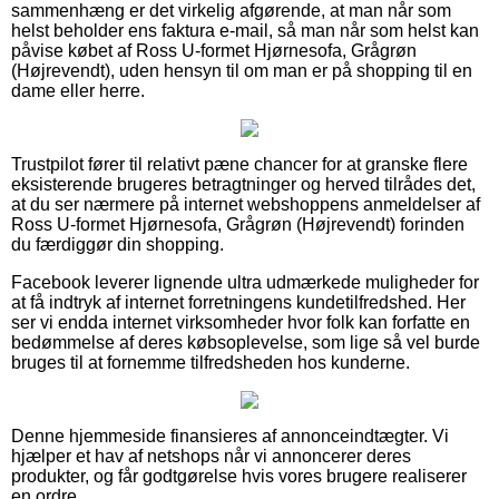
sammenhæng er det virkelig afgørende, at man når som
helst beholder ens faktura e-mail, så man når som helst kan
påvise købet af Ross U-formet Hjørnesofa, Grågrøn
(Højrevendt), uden hensyn til om man er på shopping til en
dame eller herre.
Trustpilot fører til relativt pæne chancer for at granske flere
eksisterende brugeres betragtninger og herved tilrådes det,
at du ser nærmere på internet webshoppens anmeldelser af
Ross U-formet Hjørnesofa, Grågrøn (Højrevendt) forinden
du færdiggør din shopping.
Facebook leverer lignende ultra udmærkede muligheder for
at få indtryk af internet forretningens kundetilfredshed. Her
ser vi endda internet virksomheder hvor folk kan forfatte en
bedømmelse af deres købsoplevelse, som lige så vel burde
bruges til at fornemme tilfredsheden hos kunderne.
Denne hjemmeside finansieres af annonceindtægter. Vi
hjælper et hav af netshops når vi annoncerer deres
produkter, og får godtgørelse hvis vores brugere realiserer
en ordre.