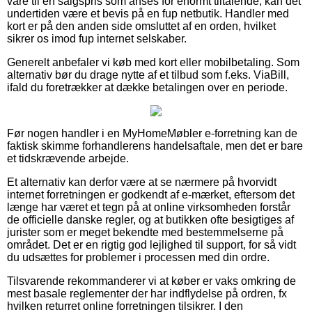
vare til en salgspris som anses for enormt tiltalende, kan det
undertiden være et bevis på en fup netbutik. Handler med
kort er på den anden side omsluttet af en orden, hvilket
sikrer os imod fup internet selskaber.
Generelt anbefaler vi køb med kort eller mobilbetaling. Som
alternativ bør du drage nytte af et tilbud som f.eks. ViaBill,
ifald du foretrækker at dække betalingen over en periode.
Før nogen handler i en MyHomeMøbler e-forretning kan de
faktisk skimme forhandlerens handelsaftale, men det er bare
et tidskrævende arbejde.
Et alternativ kan derfor være at se nærmere på hvorvidt
internet forretningen er godkendt af e-mærket, eftersom det
længe har været et tegn på at online virksomheden forstår
de officielle danske regler, og at butikken ofte besigtiges af
jurister som er meget bekendte med bestemmelserne på
området. Det er en rigtig god lejlighed til support, for så vidt
du udsættes for problemer i processen med din ordre.
Tilsvarende rekommanderer vi at køber er vaks omkring de
mest basale reglementer der har indflydelse på ordren, fx
hvilken returret online forretningen tilsikrer. I den