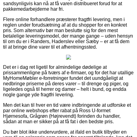
sandsynligvis kan nå at få varen distribueret forud for at
pakkemedarbejderne har fri.
Flere online forhandlere præsterer fragtfri levering, men i
reglen under forudsætning af at du shopper for en konkret
pris. Som alternativ bør man beslutte sig for den mest
betalelige leveringsmodel, der mange gange – uden hensyn
til om du er i Randers, Haderslev eller Sæby – er at få dem
til at bringe dine varer til et afhentningssted.
Det er i dag ret ligetil for almindelige dødelige at
prissammenligne på tværs af e-firmaer, og for det har utallige
MyHomeMøbler e-forretninger fundet det uundgåeligt at
nedbringe priserne på deres varer – til drenge og piger, og
ligeledes også til herrer og damer – helt i bund, og endda
nogle gange yde fragtfri levering.
Men det kan til hver en tid være indbringende at udforske et
par online webshops efter rabat på Ross U-formet
Hjørnesofa, Grågrøn (Højrevendt) forinden du handler,
sådan at man er sikker på at få fat i den bedste pris.
Du bør blot ikke undervurdere, at ifald en butik tilbyder en