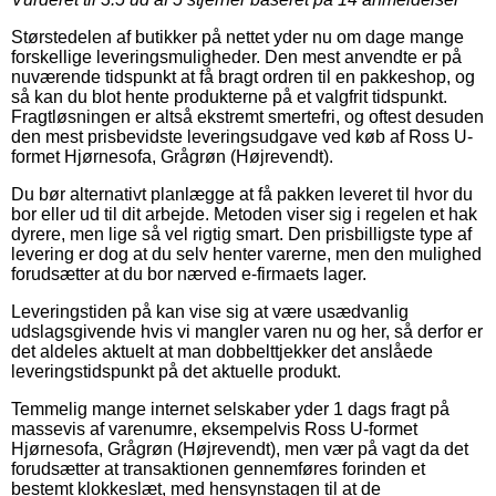
Størstedelen af butikker på nettet yder nu om dage mange
forskellige leveringsmuligheder. Den mest anvendte er på
nuværende tidspunkt at få bragt ordren til en pakkeshop, og
så kan du blot hente produkterne på et valgfrit tidspunkt.
Fragtløsningen er altså ekstremt smertefri, og oftest desuden
den mest prisbevidste leveringsudgave ved køb af Ross U-
formet Hjørnesofa, Grågrøn (Højrevendt).
Du bør alternativt planlægge at få pakken leveret til hvor du
bor eller ud til dit arbejde. Metoden viser sig i regelen et hak
dyrere, men lige så vel rigtig smart. Den prisbilligste type af
levering er dog at du selv henter varerne, men den mulighed
forudsætter at du bor nærved e-firmaets lager.
Leveringstiden på kan vise sig at være usædvanlig
udslagsgivende hvis vi mangler varen nu og her, så derfor er
det aldeles aktuelt at man dobbelttjekker det anslåede
leveringstidspunkt på det aktuelle produkt.
Temmelig mange internet selskaber yder 1 dags fragt på
massevis af varenumre, eksempelvis Ross U-formet
Hjørnesofa, Grågrøn (Højrevendt), men vær på vagt da det
forudsætter at transaktionen gennemføres forinden et
bestemt klokkeslæt, med hensynstagen til at de