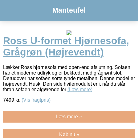
Manteufel
Ross U-formet Hjørnesofa,
Grågrøn (Højrevendt)
Lækker Ross hjørnesofa med open-end afslutning. Sofaen
har et moderne udtryk og er beklædt med grågrønt stof.
Derudover har sofaen sorte tynde metalben. Denne model er
højrevendt. Husk! Den side hvilemodulet er i, når du står
foran sofaen er afgørende for
(Læs mere)
7499
kr.
(Vis fragtpris)
Læs mere »
Køb nu »