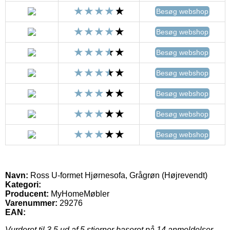
Besøg webshop
Besøg webshop
Besøg webshop
Besøg webshop
Besøg webshop
Besøg webshop
Besøg webshop
Navn:
Ross U-formet Hjørnesofa, Grågrøn (Højrevendt)
Kategori:
Producent:
MyHomeMøbler
Varenummer:
29276
EAN:
Vurderet til
3.5
ud af 5 stjerner baseret på
14
anmeldelser