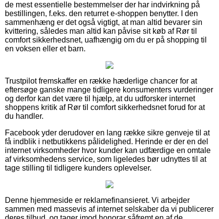
de mest essentielle bestemmelser der har indvirkning på
bestillingen, f.eks. den returret e-shoppen benytter. I den
sammenhæng er det også vigtigt, at man altid bevarer sin
kvittering, således man altid kan påvise sit køb af Rør til
comfort sikkerhedsnet, uafhængig om du er på shopping til
en voksen eller et barn.
Trustpilot fremskaffer en række hæderlige chancer for at
eftersøge ganske mange tidligere konsumenters vurderinger
og derfor kan det være til hjælp, at du udforsker internet
shoppens kritik af Rør til comfort sikkerhedsnet forud for at
du handler.
Facebook yder derudover en lang række sikre genveje til at
få indblik i netbutikkens pålidelighed. Herinde er der en del
internet virksomheder hvor kunder kan udfærdige en omtale
af virksomhedens service, som ligeledes bør udnyttes til at
tage stilling til tidligere kunders oplevelser.
Denne hjemmeside er reklamefinansieret. Vi arbejder
sammen med massevis af internet selskaber da vi publicerer
deres tilbud, og tager imod honorar såfremt en af de