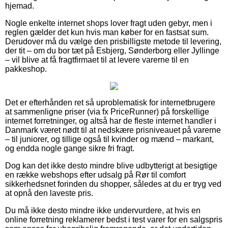
hjemad.
Nogle enkelte internet shops lover fragt uden gebyr, men i
reglen gælder det kun hvis man køber for en fastsat sum.
Derudover må du vælge den prisbilligste metode til levering,
der tit – om du bor tæt på Esbjerg, Sønderborg eller Jyllinge
– vil blive at få fragtfirmaet til at levere varerne til en
pakkeshop.
Det er efterhånden ret så uproblematisk for internetbrugere
at sammenligne priser (via fx PriceRunner) på forskellige
internet forretninger, og altså har de fleste internet handler i
Danmark været nødt til at nedskære prisniveauet på varerne
– til juniorer, og tillige også til kvinder og mænd – markant,
og endda nogle gange sikre fri fragt.
Dog kan det ikke desto mindre blive udbytterigt at besigtige
en række webshops efter udsalg på Rør til comfort
sikkerhedsnet forinden du shopper, således at du er tryg ved
at opnå den laveste pris.
Du må ikke desto mindre ikke undervurdere, at hvis en
online forretning reklamerer bedst i test varer for en salgspris