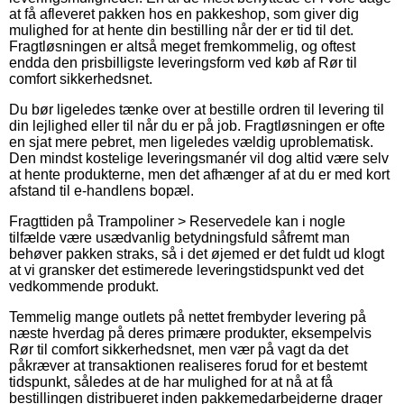
at få afleveret pakken hos en pakkeshop, som giver dig
mulighed for at hente din bestilling når der er tid til det.
Fragtløsningen er altså meget fremkommelig, og oftest
endda den prisbilligste leveringsform ved køb af Rør til
comfort sikkerhedsnet.
Du bør ligeledes tænke over at bestille ordren til levering til
din lejlighed eller til når du er på job. Fragtløsningen er ofte
en sjat mere pebret, men ligeledes vældig uproblematisk.
Den mindst kostelige leveringsmanér vil dog altid være selv
at hente produkterne, men det afhænger af at du er med kort
afstand til e-handlens bopæl.
Fragttiden på Trampoliner > Reservedele kan i nogle
tilfælde være usædvanlig betydningsfuld såfremt man
behøver pakken straks, så i det øjemed er det fuldt ud klogt
at vi gransker det estimerede leveringstidspunkt ved det
vedkommende produkt.
Temmelig mange outlets på nettet frembyder levering på
næste hverdag på deres primære produkter, eksempelvis
Rør til comfort sikkerhedsnet, men vær på vagt da det
påkræver at transaktionen realiseres forud for et bestemt
tidspunkt, således at de har mulighed for at nå at få
bestillingen distribueret inden pakkemedarbejderne drager