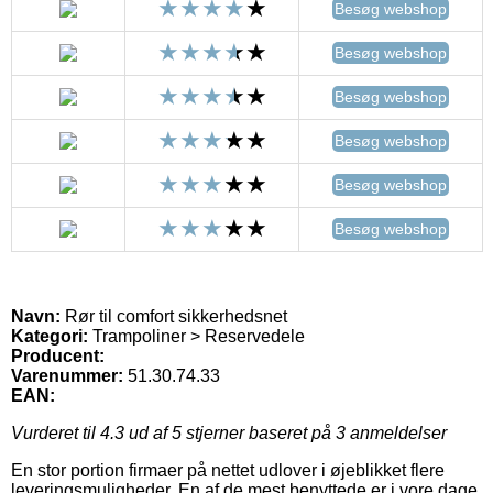
Besøg webshop
Besøg webshop
Besøg webshop
Besøg webshop
Besøg webshop
Besøg webshop
Navn:
Rør til comfort sikkerhedsnet
Kategori:
Trampoliner > Reservedele
Producent:
Varenummer:
51.30.74.33
EAN:
Vurderet til
4.3
ud af 5 stjerner baseret på
3
anmeldelser
En stor portion firmaer på nettet udlover i øjeblikket flere
leveringsmuligheder. En af de mest benyttede er i vore dage