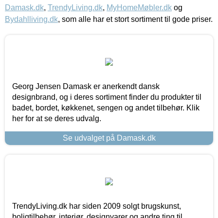
Damask.dk
,
TrendyLiving.dk
,
MyHomeMøbler.dk
og
Bydahlliving.dk
, som alle har et stort sortiment til gode priser.
Georg Jensen Damask er anerkendt dansk
designbrand, og i deres sortiment finder du produkter til
badet, bordet, køkkenet, sengen og andet tilbehør. Klik
her for at se deres udvalg.
Se udvalget på Damask.dk
TrendyLiving.dk har siden 2009 solgt brugskunst,
boligtilbehør, interiør, designvarer og andre ting til