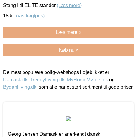
Stang I til ELITE stander
(Læs mere)
18
kr.
(Vis fragtpris)
Læs mere »
Køb nu »
De mest populære bolig-webshops i øjeblikket er
Damask.dk
,
TrendyLiving.dk
,
MyHomeMøbler.dk
og
Bydahlliving.dk
, som alle har et stort sortiment til gode priser.
Georg Jensen Damask er anerkendt dansk