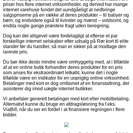
priser hos flere internet virksomheder, og derved har mange
internet varehuse fundet det uundgåeligt at nedbringe
salgspriserne på en række af deres produkter – til babyer og
børn, og endvidere også til kvinder og mænd – voldsomt, og
endda nogle gange præstere fragt uden beregning.
Dog kan det alligevel være fordelagtigt at efterse et par
forskellige internet selskaber efter udsalg på Rør kort til elite
stander før du handler, så man er sikker på at modtage den
laveste pris.
Du bør ikke desto mindre være omhyggelig med, at i tilfælde
af at en online butik forhandler deres produkter for en pris
som anses for ekstraordinært letkøbt, kunne det i nogle
tilfælde være en indikator for en uoprigtig online virksomhed.
Betalinger med kort er dog omfavnet af en foranstaltning, der
assisterer dig imod uægte internet butikker.
Vi anbefaler generelt betalinger med kort eller mobilbetaling.
Alternativt kunne du bruge en afdragsløsning fra f.eks.
ViaBill, når du ser en fordel i at finansiere regningen i flere
bidder.