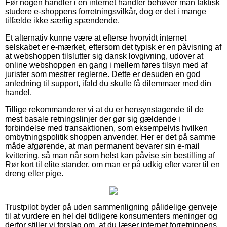
Før nogen handler i en internet handler behøver man faktisk
studere e-shoppens forretningsvilkår, dog er det i mange
tilfælde ikke særlig spændende.
Et alternativ kunne være at efterse hvorvidt internet
selskabet er e-mærket, eftersom det typisk er en påvisning af
at webshoppen tilslutter sig dansk lovgivning, udover at
online webshoppen en gang i mellem føres tilsyn med af
jurister som mestrer reglerne. Dette er desuden en god
anledning til support, ifald du skulle få dilemmaer med din
handel.
Tillige rekommanderer vi at du er hensynstagende til de
mest basale retningslinjer der gør sig gældende i
forbindelse med transaktionen, som eksempelvis hvilken
ombytningspolitik shoppen anvender. Her er det på samme
måde afgørende, at man permanent bevarer sin e-mail
kvittering, så man når som helst kan påvise sin bestilling af
Rør kort til elite stander, om man er på udkig efter varer til en
dreng eller pige.
Trustpilot byder på uden sammenligning pålidelige genveje
til at vurdere en hel del tidligere konsumenters meninger og
derfor stiller vi forslag om, at du læser internet forretningens