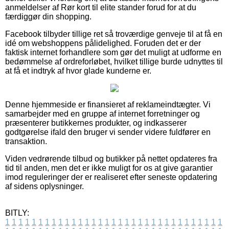
anmeldelser af Rør kort til elite stander forud for at du
færdiggør din shopping.
Facebook tilbyder tillige ret så troværdige genveje til at få en
idé om webshoppens pålidelighed. Foruden det er der
faktisk internet forhandlere som gør det muligt at udforme en
bedømmelse af ordreforløbet, hvilket tillige burde udnyttes til
at få et indtryk af hvor glade kunderne er.
Denne hjemmeside er finansieret af reklameindtægter. Vi
samarbejder med en gruppe af internet forretninger og
præsenterer butikkernes produkter, og indkasserer
godtgørelse ifald den bruger vi sender videre fuldfører en
transaktion.
Viden vedrørende tilbud og butikker på nettet opdateres fra
tid til anden, men det er ikke muligt for os at give garantier
imod reguleringer der er realiseret efter seneste opdatering
af sidens oplysninger.
BITLY:
1
1
1
1
1
1
1
1
1
1
1
1
1
1
1
1
1
1
1
1
1
1
1
1
1
1
1
1
1
1
1
1
1