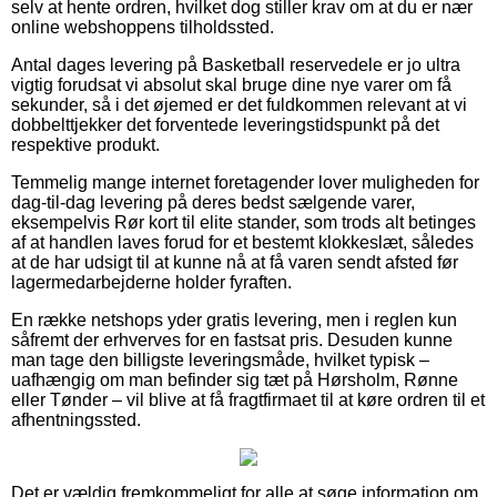
selv at hente ordren, hvilket dog stiller krav om at du er nær
online webshoppens tilholdssted.
Antal dages levering på Basketball reservedele er jo ultra
vigtig forudsat vi absolut skal bruge dine nye varer om få
sekunder, så i det øjemed er det fuldkommen relevant at vi
dobbelttjekker det forventede leveringstidspunkt på det
respektive produkt.
Temmelig mange internet foretagender lover muligheden for
dag-til-dag levering på deres bedst sælgende varer,
eksempelvis Rør kort til elite stander, som trods alt betinges
af at handlen laves forud for et bestemt klokkeslæt, således
at de har udsigt til at kunne nå at få varen sendt afsted før
lagermedarbejderne holder fyraften.
En række netshops yder gratis levering, men i reglen kun
såfremt der erhverves for en fastsat pris. Desuden kunne
man tage den billigste leveringsmåde, hvilket typisk –
uafhængig om man befinder sig tæt på Hørsholm, Rønne
eller Tønder – vil blive at få fragtfirmaet til at køre ordren til et
afhentningssted.
Det er vældig fremkommeligt for alle at søge information om