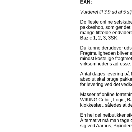
EAN:
Vurderet til
3.9
ud af 5 st
De fleste online selskaber 
pakkeshop, som gør det mul
mange tilfælde endvidere
Bazic 1, 2, 3, 3SK.
Du kunne derudover udse d
Fragtmuligheden bliver 
mindst kostelige fragtmet
virksomhedens adresse.
Antal dages levering på
absolut skal bruge pakke
for levering ved det ve
Masser af online forretn
WIKING Cubic, Logic, Baz
klokkeslæt, således at d
En hel del netbutikker sik
Alternativt må man tage d
sig ved Aarhus, Brøndersle