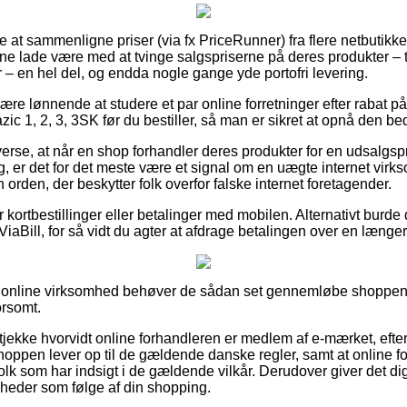
lle at sammenligne priser (via fx PriceRunner) fra flere netbutikk
nne lade være med at tvinge salgspriserne på deres produkter – t
 – en hel del, og endda nogle gange yde portofri levering.
e lønnende at studere et par online forretninger efter rabat 
c 1, 2, 3, 3SK før du bestiller, så man er sikret at opnå den bed
verse, at når en shop forhandler deres produkter for en udsalgsp
g, er det for det meste være et signal om en uægte internet vir
n orden, der beskytter folk overfor falske internet foretagender.
or kortbestillinger eller betalinger med mobilen. Alternativt burde
 ViaBill, for så vidt du agter at afdrage betalingen over en længe
 en online virksomhed behøver de sådan set gennemløbe shoppen
orsomt.
t tjekke hvorvidt online forhandleren er medlem af e-mærket, eft
hoppen lever op til de gældende danske regler, samt at online f
lk som har indsigt i de gældende vilkår. Derudover giver det dig g
gheder som følge af din shopping.