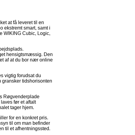
et at få leveret til en
jo ekstremt smart, samt i
ade WIKING Cubic, Logic,
rbejdsplads.
get hensigtsmæssig. Den
t af at du bor nær online
 vigtig forudsat du
u gransker tidshorisonten
lvis Røgvenderplade
ves før et aftalt
alet tager hjem.
ler for en konkret pris.
nsyn til om man befinder
n til et afhentningssted.