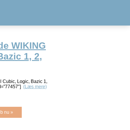
de WIKING
azic 1, 2,
 Cubic, Logic, Bazic 1,
id=”77457″]
(Læs mere)
b nu »