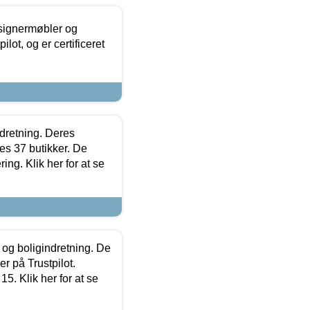
esignermøbler og
lot, og er certificeret
ndretning. Deres
s 37 butikker. De
ing. Klik her for at se
 og boligindretning. De
r på Trustpilot.
5. Klik her for at se