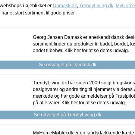
webshops i øjeblikket er
Damask.dk
,
TrendyLiving.dk
,
MyHomeM
 har et stort sortiment til gode priser.
Georg Jensen Damask er anerkendt dansk desig
sortiment finder du produkter til badet, bordet, 
andet tilbehør. Klik her for at se deres udvalg.
Se udvalget på Damask.dk
TrendyLiving.dk har siden 2009 solgt brugskunst, 
designvarer og andre ting til hjemmet via deres
mærkede og har gode anmeldelser på Trustpilot,
på alle varer. Klik her for at se deres udvalg.
Se udvalget på TrendyLiving.dk
MyHomeMøbler.dk er en landsdækkende kæde m