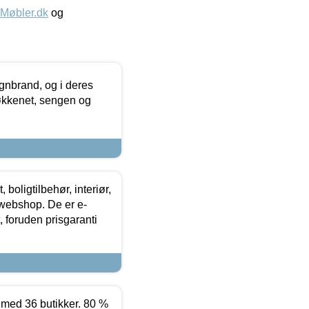
øbler.dk
og
nbrand, og i deres
køkkenet, sengen og
boligtilbehør, interiør,
 webshop. De er e-
 foruden prisgaranti
ed 36 butikker. 80 %