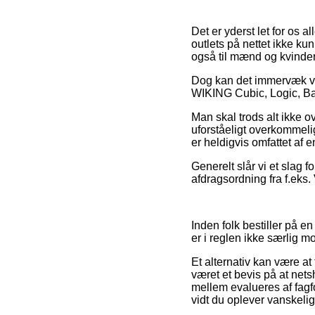
Det er yderst let for os a
outlets på nettet ikke ku
også til mænd og kvinder
Dog kan det immervæk vær
WIKING Cubic, Logic, Bazi
Man skal trods alt ikke o
uforståeligt overkommeli
er heldigvis omfattet af e
Generelt slår vi et slag f
afdragsordning fra f.eks.
Inden folk bestiller på
er i reglen ikke særlig m
Et alternativ kan være a
været et bevis på at nets
mellem evalueres af fagfo
vidt du oplever vanskeli