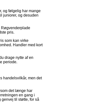
er, og følgelig har mange
il juniorer, og desuden
på Røgvenderplade
ste pris.
ris som kan virke
ksomhed. Handler med kort
 du drage nytte af en
re periode.
s handelsvilkår, men det
ersom det længe har
orretningen en gang i
envej til støtte, for så