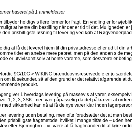
jerner baseret på
1
anmeldelser
tilbyder heldigvis flere former for fragt. En yndling er for øjeblikk
igt at hente din bestilling når der er tid til det. Muligheden er 
 den prisbilligste løsning til levering ved køb af Røgvenderpl
ig at få det leveret hjem til din privatadresse eller ud til din a
somme tider en anelse mere pebret, men på den anden side me
ode er utvivlsomt selv at hente varerne, som desværre er betinge
 Nordic 9G/10G > WIKING brændeovnsreservedele er jo særdeles
n om få sekunder, så af den grund er det relativt afgørende at d
dkommende produkt.
inger giver 1 hverdags levering på massevis af varer, eksempe
ic 1, 2, 3, 3SK, men vær påpasselig da det påkræver at ordren la
e med sikkerhed kan nå at få de nye varer klar inden lagerperson
rer levering uden betaling, men ofte forudsætter det at man bestil
en prisbilligste fragtmetode, hvilket i mange tilfælde – uden he
v eller Bjerringbro – vil være at få fragtmanden til at køre ordre