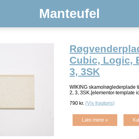
Manteufel
Røgvenderpla
Cubic, Logic, B
3, 3SK
WIKING skamolrøglederplade til
2, 3, 3SK.[elementor-template 
790
kr.
(Vis fragtpris)
Læs mere »
Kø