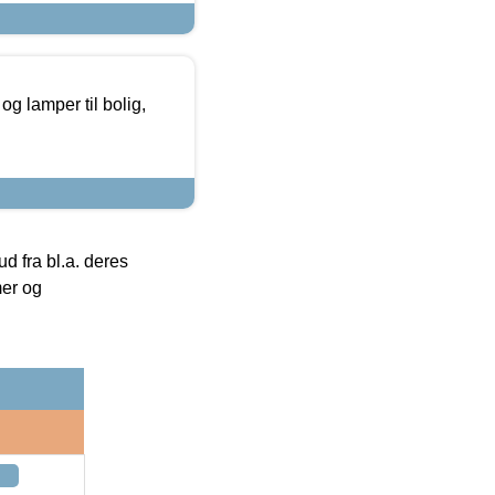
g lamper til bolig,
 fra bl.a. deres
mer og