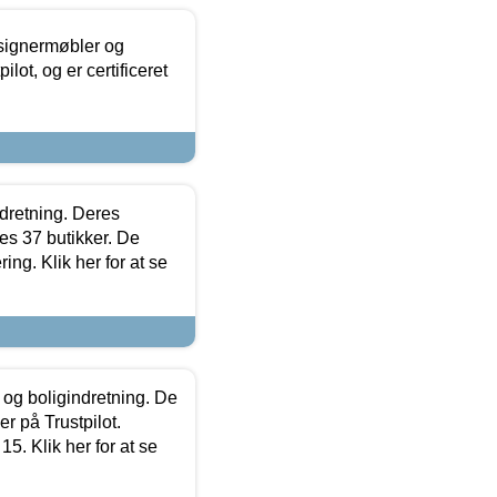
esignermøbler og
lot, og er certificeret
ndretning. Deres
s 37 butikker. De
ing. Klik her for at se
 og boligindretning. De
r på Trustpilot.
5. Klik her for at se