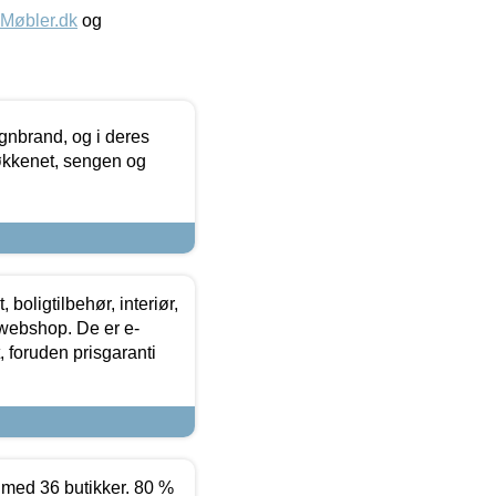
øbler.dk
og
nbrand, og i deres
køkkenet, sengen og
boligtilbehør, interiør,
 webshop. De er e-
 foruden prisgaranti
ed 36 butikker. 80 %