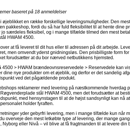
jerner baseret på
18
anmeldelser
 i øjeblikket en række forskellige leveringsmuligheder. Den mest
l en pakkeshop, fordi du så har fuld fleksibilitet til at hente dine
r jo særdeles fleksibel, og i mange tilfælde tilmed den mest bet
stål HWAM 4500.
ver at få leveret til dit hus eller til adressen på dit arbejde. Lev
ret, men omvendt yderst gnidningsløs. Den prisbilligste form for
lket forudsætter at du bor nærved netbutikkens hjemsted.
å 4500 > HWAM brændeovnsreservedele > Reservedele kan vise 
 dine nye produkter om et øjeblik, og derfor er det sandelig a
idspunkt ved det pågældende produkt.
 webshops reklamerer med levering på næstkommende hverdag p
Røgvenderplade stål HWAM 4500, men det forudsætter at besti
tidspunkt, med hensynstagen til at de højst sandsynligt kan nå at
personalet holder fyraften.
rretninger yder gebyrfri levering, men i mange tilfælde kun når 
r du overveje den mest letkøbte type af levering, der mange gang
Nyborg eller Nivå – vil blive at få fragtmanden til at levere din be