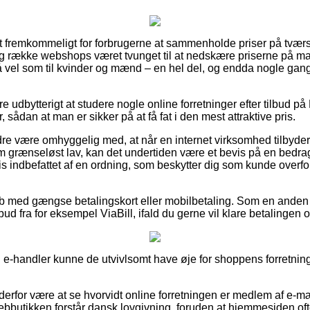
t fremkommeligt for forbrugerne at sammenholde priser på tværs 
g række webshops været tvunget til at nedskære priserne på ma
 så vel som til kvinder og mænd – en hel del, og endda nogle gan
ære udbytterigt at studere nogle online forretninger efter tilbud 
ådan at man er sikker på at få fat i den mest attraktive pris.
re være omhyggelig med, at når en internet virksomhed tilbyder 
m grænseløst lav, kan det undertiden være et bevis på en bedrage
is indbefattet af en ordning, som beskytter dig som kunde overfo
køb med gængse betalingskort eller mobilbetaling. Som en ande
bud fra for eksempel ViaBill, ifald du gerne vil klare betalingen 
 e-handler kunne de utvivlsomt have øje for shoppens forretning
n derfor være at se hvorvidt online forretningen er medlem af e
webbutikken forstår dansk lovgivning, foruden at hjemmesiden ofte 