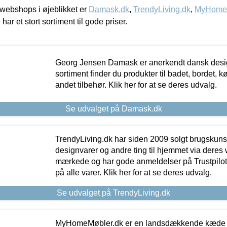
webshops i øjeblikket er
Damask.dk
,
TrendyLiving.dk
,
MyHomeM
 har et stort sortiment til gode priser.
Georg Jensen Damask er anerkendt dansk desig
sortiment finder du produkter til badet, bordet, 
andet tilbehør. Klik her for at se deres udvalg.
Se udvalget på Damask.dk
TrendyLiving.dk har siden 2009 solgt brugskunst, 
designvarer og andre ting til hjemmet via deres
mærkede og har gode anmeldelser på Trustpilot,
på alle varer. Klik her for at se deres udvalg.
Se udvalget på TrendyLiving.dk
MyHomeMøbler.dk er en landsdækkende kæde m