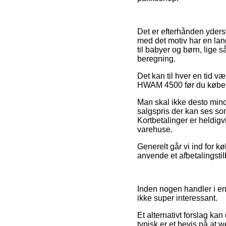
Det er efterhånden yders
med det motiv har en lan
til babyer og børn, lige
beregning.
Det kan til hver en tid v
HWAM 4500 før du køber, s
Man skal ikke desto mind
salgspris der kan ses so
Kortbetalinger er heldigv
varehuse.
Generelt går vi ind for 
anvende et afbetalingstil
Inden nogen handler i en
ikke super interessant.
Et alternativt forslag ka
typisk er et bevis på at 