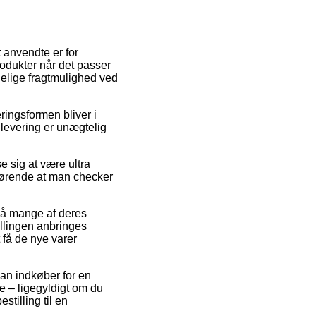
 anvendte er for
 produkter når det passer
alelige fragtmulighed ved
eringsformen bliver i
 levering er unægtelig
sig at være ultra
fgørende at man checker
å mange af deres
llingen anbringes
 få de nye varer
man indkøber for en
e – ligegyldigt om du
stilling til en