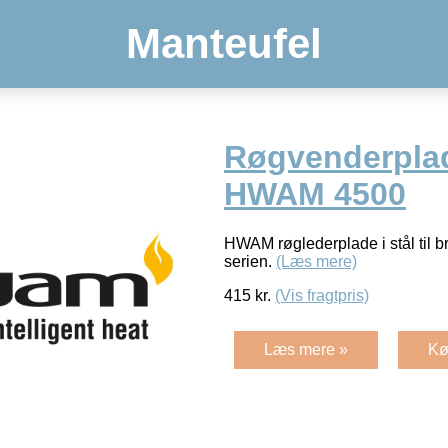
Manteufel
Røgvenderplad
HWAM 4500
HWAM røglederplade i stål til 
serien.
(Læs mere)
415
kr.
(Vis fragtpris)
Læs mere »
Kø