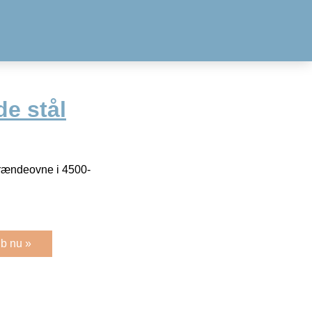
e stål
brændeovne i 4500-
b nu »