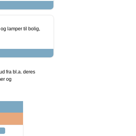
g lamper til bolig,
 fra bl.a. deres
mer og