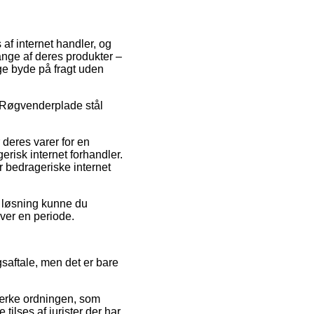
af internet handler, og
nge af deres produkter –
ge byde på fragt uden
på Røgvenderplade stål
deres varer for en
risk internet forhandler.
r bedrageriske internet
n løsning kunne du
over en periode.
saftale, men det er bare
-mærke ordningen, som
tilses af jurister der har