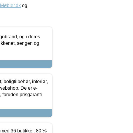
øbler.dk
og
nbrand, og i deres
køkkenet, sengen og
boligtilbehør, interiør,
 webshop. De er e-
 foruden prisgaranti
ed 36 butikker. 80 %