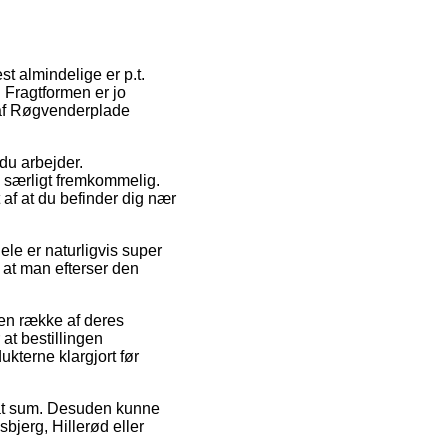
t almindelige er p.t.
 Fragtformen er jo
 af Røgvenderplade
du arbejder.
s særligt fremkommelig.
 af at du befinder dig nær
e er naturligvis super
t at man efterser den
en række af deres
at bestillingen
ukterne klargjort før
tsat sum. Desuden kunne
bjerg, Hillerød eller