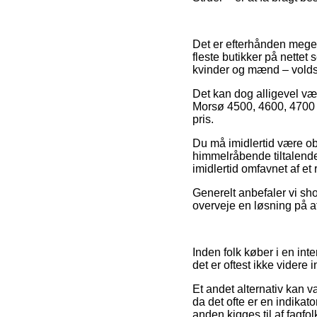
Det er efterhånden meget 
fleste butikker på nettet 
kvinder og mænd – voldso
Det kan dog alligevel v
Morsø 4500, 4600, 4700 in
pris.
Du må imidlertid være obs 
himmelråbende tiltalende
imidlertid omfavnet af e
Generelt anbefaler vi sh
overveje en løsning på af
Inden folk køber i en in
det er oftest ikke videre 
Et andet alternativ kan 
da det ofte er en indikato
anden kigges til af fagfo