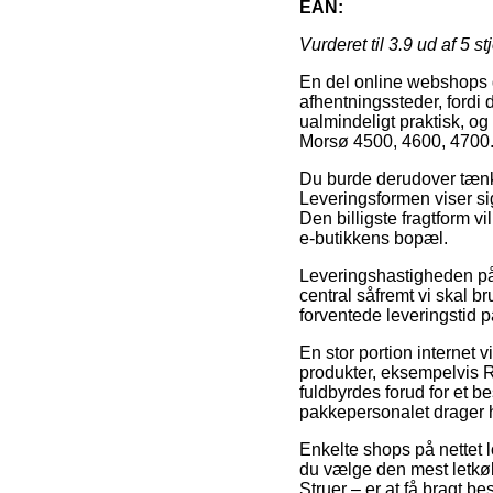
EAN:
Vurderet til
3.9
ud af 5 st
En del online webshops gi
afhentningssteder, fordi
ualmindeligt praktisk, o
Morsø 4500, 4600, 4700
Du burde derudover tænke 
Leveringsformen viser si
Den billigste fragtform v
e-butikkens bopæl.
Leveringshastigheden på
central såfremt vi skal b
forventede leveringstid p
En stor portion interne
produkter, eksempelvis 
fuldbyrdes forud for et b
pakkepersonalet drager 
Enkelte shops på nettet 
du vælge den mest letkøb
Struer – er at få bragt bes