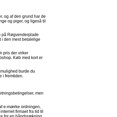
er, og af den grund har de
nge og piger, og ligeså til
lg på Røgvenderplade
t i den mest betalelige
n pris der virker
ebshop. Køb med kort er
v mulighed burde du
e i fremtiden.
retningsbetingelser, men
 af e-mærke ordningen,
ernet firmaet fra tid til
nce for en håndsrækning,