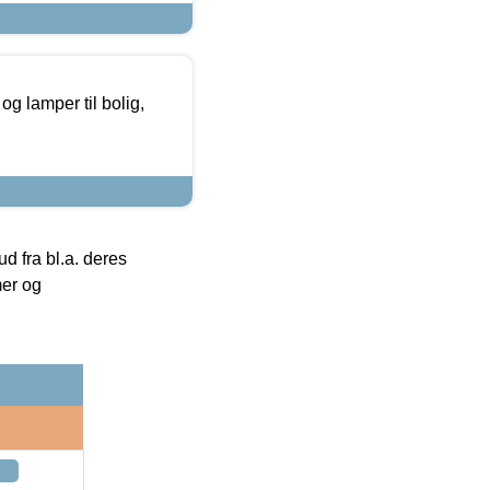
g lamper til bolig,
 fra bl.a. deres
mer og