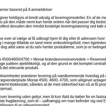
jerner baseret på
9
anmeldelser
ver heldigvis et bredt udvalg af leveringsmodeller. En af de mes
 du på den måde nemt kan hente ordren når det passer dig bedst.
g oftest desuden den mindst kostelige leveringsløsning ved køb
.
over at vælge at få udbragt hjem til dig eller til adressen hvor 
g i mange tilfælde en tand mere omkostningsfuld, men ligelede
il dog altid være at du selv henter produkterne, som jo er betinget
 4500/4600/4700 > Morsø brændeovnsreservedele > Reservedel
ruge pakken øjeblikkeligt, og af den grund er det komplet central
å det relevante produkt.
t virksomheder præsterer levering på næstkommende hverdag på 
Røgvenderplade Morsø 4500, 4600, 4700, som alligevel antager 
estemt klokkeslæt, således at de med sikkerhed kan nå at få prod
hjemad.
lover levering uden gebyr, men tit kun ifald du køber for en fas
te fragtløsning, som tit – uafhængig om man befinder sig ved Es
tillingen til et udleveringssted.