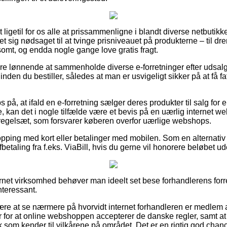
ligetil for os alle at prissammenligne i blandt diverse netbutikk
set sig nødsaget til at tvinge prisniveauet på produkterne – til dre
mt, og endda nogle gange love gratis fragt.
ære lønnende at sammenholde diverse e-forretninger efter udsa
den du bestiller, således at man er usvigeligt sikker på at få fa
på, at ifald en e-forretning sælger deres produkter til salg for e
, kan det i nogle tilfælde være et bevis på en uærlig internet w
t regelsæt, som forsvarer køberen overfor uærlige webshops.
opping med kort eller betalinger med mobilen. Som en alternati
betaling fra f.eks. ViaBill, hvis du gerne vil honorere beløbet ud
ternet virksomhed behøver man ideelt set bese forhandlerens for
interessant.
være at se nærmere på hvorvidt internet forhandleren er medlem
r for at online webshoppen accepterer de danske regler, samt at int
lk som kender til vilkårene på området. Det er en rigtig god cha