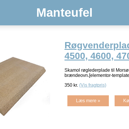
Manteufel
Røgvenderpla
4500, 4600, 47
Skamol røglederplade til Mors
brændeovn.[elementor-template
350
kr.
(Vis fragtpris)
Læs mere »
Kø