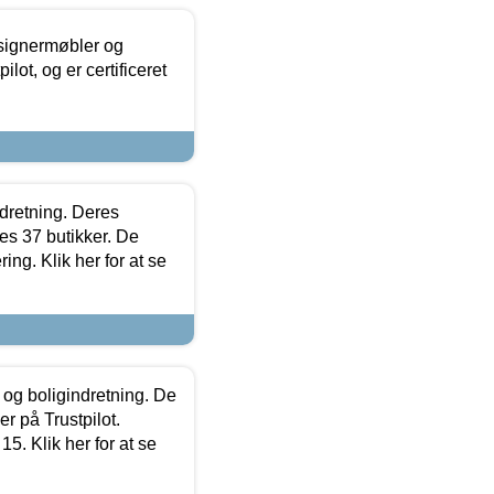
esignermøbler og
lot, og er certificeret
ndretning. Deres
s 37 butikker. De
ing. Klik her for at se
 og boligindretning. De
r på Trustpilot.
5. Klik her for at se