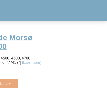
de Morsø
00
ø 4500, 4600, 4700
 id=”77457″]
(Læs mere)
b nu »