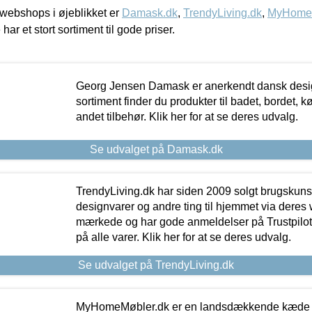
webshops i øjeblikket er
Damask.dk
,
TrendyLiving.dk
,
MyHomeM
 har et stort sortiment til gode priser.
Georg Jensen Damask er anerkendt dansk desig
sortiment finder du produkter til badet, bordet, 
andet tilbehør. Klik her for at se deres udvalg.
Se udvalget på Damask.dk
TrendyLiving.dk har siden 2009 solgt brugskunst, 
designvarer og andre ting til hjemmet via deres
mærkede og har gode anmeldelser på Trustpilot,
på alle varer. Klik her for at se deres udvalg.
Se udvalget på TrendyLiving.dk
MyHomeMøbler.dk er en landsdækkende kæde m