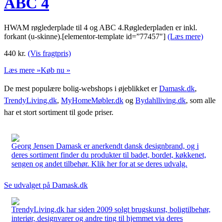
ABC 4
HWAM røglederplade til 4 og ABC 4.Røglederpladen er inkl.
forkant (u-skinne).[elementor-template id=”77457″]
(Læs mere)
440
kr.
(Vis fragtpris)
Læs mere »
Køb nu »
De mest populære bolig-webshops i øjeblikket er
Damask.dk
,
TrendyLiving.dk
,
MyHomeMøbler.dk
og
Bydahlliving.dk
, som alle
har et stort sortiment til gode priser.
Georg Jensen Damask er anerkendt dansk designbrand, og i
deres sortiment finder du produkter til badet, bordet, køkkenet,
sengen og andet tilbehør. Klik her for at se deres udvalg.
Se udvalget på Damask.dk
TrendyLiving.dk har siden 2009 solgt brugskunst, boligtilbehør,
interiør, designvarer og andre ting til hjemmet via deres