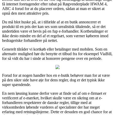
få internet foretagender efter rabat på Røgvenderplade HWAM 4,
ABC 4 forud for at du placerer ordren, sådan at man er sikret at
opnå den mest attraktive pris.
Du må blot huske på, at i tilfælde af at en butik annoncerer et
produkt til en pris der kan ses som urealistisk tiltalende, så er det
undertiden være et bevis på en fup e-forhandler. Kortbetalinger er
ikke desto mindre en del af et regelsæt, som værner køberen imod
bedrageriske forhandlere på nettet.
Generelt tilråder vi kortkøb eller betalinger med mobilen. Som en
alternativ mulighed bør du benytte et tilbud fra for eksempel ViaBill,
for så vidt du har i sinde at honorere pengene over en periode.
Forud for at nogen handler hos en e-butik behøver man for at være
på den sikre side have øje for dens regler, dog er det typisk ikke
super spændende.
En nem løsning kunne derfor være at finde ud af om e-firmaet er
verificeret af e-mærket, hvilket skulle være en sikring om at e-
forhandleren respekterer de danske regler, tillige med at
virksomheden løbende vurderes af specialister der har meget
erfaring med retningslinjerne. Dette er desuden en god chance for at