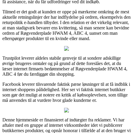
få assistance, når du får udfordringer ved dit indkøb.
Tilmed er det godt at kunden er oppe på mærkerne omkring de mest
aktuelle retningslinjer der har indflydelse på ordren, eksempelvis den
returpolitik e-handlen tilbyder. I den relation er det virkelig relevant,
at man stadigvæk bevarer ens kvittering, så man senere kan bevidne
ordren af Røgvenderplade HWAM 4, ABC 4, uanset om man
efterspørger produkter til en kvinde eller mand.
Trustpilot leverer aldeles stabile genveje til at sondere adskillige
øvrige brugeres omtaler og på grund af dette foreslåes det, at du
læser internet firmaets bedømmelser af Røgvenderplade HWAM 4,
ABC 4 før du færdiggør din shopping.
Facebook leverer tilsvarende faktisk pæne løsninger til at få indblik i
internet shoppens pålidelighed. Her ser vi faktisk internet butikker
som gør det muligt at notere en kritik af købsoplevelsen, som tillige
må anvendes til at vurdere hvor glade kunderne er.
Denne hjemmeside er finansieret af indtægter fra reklamer. Vi har
aftaler med en gruppe af internet virksomheder idet vi publicerer
butikkernes produkter, og opnår honorar i tilfælde af at den bruger vi