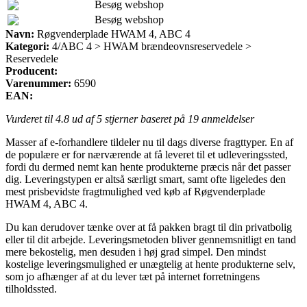
Besøg webshop
Besøg webshop
Navn:
Røgvenderplade HWAM 4, ABC 4
Kategori:
4/ABC 4 > HWAM brændeovnsreservedele >
Reservedele
Producent:
Varenummer:
6590
EAN:
Vurderet til
4.8
ud af 5 stjerner baseret på
19
anmeldelser
Masser af e-forhandlere tildeler nu til dags diverse fragttyper. En af
de populære er for nærværende at få leveret til et udleveringssted,
fordi du dermed nemt kan hente produkterne præcis når det passer
dig. Leveringstypen er altså særligt smart, samt ofte ligeledes den
mest prisbevidste fragtmulighed ved køb af Røgvenderplade
HWAM 4, ABC 4.
Du kan derudover tænke over at få pakken bragt til din privatbolig
eller til dit arbejde. Leveringsmetoden bliver gennemsnitligt en tand
mere bekostelig, men desuden i høj grad simpel. Den mindst
kostelige leveringsmulighed er unægtelig at hente produkterne selv,
som jo afhænger af at du lever tæt på internet forretningens
tilholdssted.