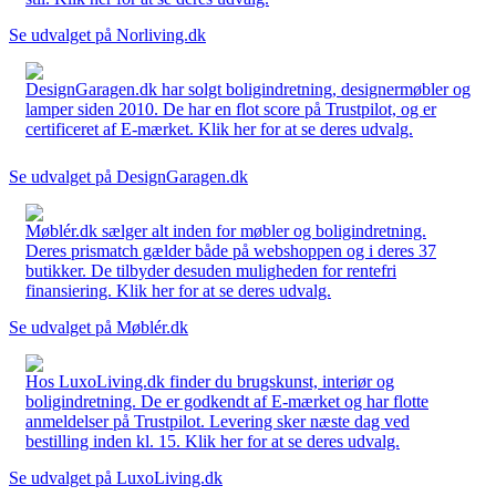
Se udvalget på Norliving.dk
DesignGaragen.dk har solgt boligindretning, designermøbler og
lamper siden 2010. De har en flot score på Trustpilot, og er
certificeret af E-mærket. Klik her for at se deres udvalg.
Se udvalget på DesignGaragen.dk
Møblér.dk sælger alt inden for møbler og boligindretning.
Deres prismatch gælder både på webshoppen og i deres 37
butikker. De tilbyder desuden muligheden for rentefri
finansiering. Klik her for at se deres udvalg.
Se udvalget på Møblér.dk
Hos LuxoLiving.dk finder du brugskunst, interiør og
boligindretning. De er godkendt af E-mærket og har flotte
anmeldelser på Trustpilot. Levering sker næste dag ved
bestilling inden kl. 15. Klik her for at se deres udvalg.
Se udvalget på LuxoLiving.dk