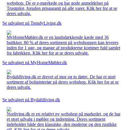
webshop. De er e-mærkede og har gode anmeldelser på
Trustpilot, foruden prisgaranti på alle varer. Klik her for at se
deres udvalg.
Se udvalget på TrendyLiving.dk
MyHomeMøbler.dk er en landsdækkende kæde med 36
butikker. 80 % af deres sortiment på webshoppen kan leveres
inden for 1 uge, og mange af produkterne kommer fuld samlet
fra fabrikken. Klik her for at se deres udvalg.
Se udvalget på MyHomeMøbler.dk
Bydahlliving.dk er drevet af mor og to døtre. De har et stort
sortiment af boliginteriør på deres webshop. Klik her for at se
deres udvalg.
Se udvalget på Bydahlliving.dk
Norliving.dk er en relativt ny webshop på markedet, og de har
et stort udvalg i møbler og indretning. Deres sortiment
indeholder både den klassiske, den moderne og den rustikke
stil. Klik her for at se deres udvalg.