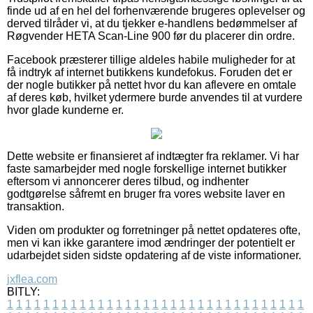
finde ud af en hel del forhenværende brugeres oplevelser og
derved tilråder vi, at du tjekker e-handlens bedømmelser af
Røgvender HETA Scan-Line 900 før du placerer din ordre.
Facebook præsterer tillige aldeles habile muligheder for at
få indtryk af internet butikkens kundefokus. Foruden det er
der nogle butikker på nettet hvor du kan aflevere en omtale
af deres køb, hvilket ydermere burde anvendes til at vurdere
hvor glade kunderne er.
Dette website er finansieret af indtægter fra reklamer. Vi har
faste samarbejder med nogle forskellige internet butikker
eftersom vi annoncerer deres tilbud, og indhenter
godtgørelse såfremt en bruger fra vores website laver en
transaktion.
Viden om produkter og forretninger på nettet opdateres ofte,
men vi kan ikke garantere imod ændringer der potentielt er
udarbejdet siden sidste opdatering af de viste informationer.
jxflea.com
BITLY:
1
1
1
1
1
1
1
1
1
1
1
1
1
1
1
1
1
1
1
1
1
1
1
1
1
1
1
1
1
1
1
1
1