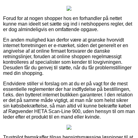
Forud for at nogen shopper hos en forhandler på nettet
kunne man ideelt set sætte sig ind i netshoppens regler, det
er dog almindeligvis en omfattende opgave.
En anden mulighed kan derfor være at granske hvorvidt
internet forretningen er e-mærket, siden det generelt er en
angivelse af at online firmaet forsvarer de danske
retningslinjer, foruden at online shoppen regelmæssigt
kontrolleres af specialister som kender til lovgivningen.
Desuden får du genvej til støtte, når du får problemstillinger
med din shopping.
Endvidere stiller vi forslag om at du er på vagt for de mest
essentielle reglementer der har indflydelse på bestillingen,
f.eks. den bytteret internet butikken garanterer. I den relation
er det på samme måde vigtigt, at man når som helst sikrer
sin købsbekræftelse, så man altid vil kunne bekræfte købet
af Røgvender HETA Scan-Line 900, uden hensyn til om man
leder efter et produkt til en mand eller kvinde.
Trustpilot fremskaffer tilpas hensigtsmæssige løsninger til at