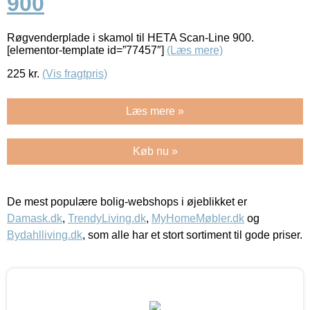
900
Røgvenderplade i skamol til HETA Scan-Line 900.
[elementor-template id=”77457″]
(Læs mere)
225
kr.
(Vis fragtpris)
Læs mere »
Køb nu »
De mest populære bolig-webshops i øjeblikket er
Damask.dk
,
TrendyLiving.dk
,
MyHomeMøbler.dk
og
Bydahlliving.dk
, som alle har et stort sortiment til gode priser.