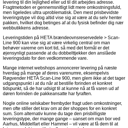
levering til din lejlighed eller ud til dit arbejdes adresse.
Fragtmetoden er gennemsnitligt lidt mere omkostningsfuld,
men ligeledes ultra uproblematisk. Den mest prisbevidste
leveringstype vil dog altid vise sig at være at du selv henter
pakken, hvilket dog betinges af at du fysisk befinder dig nær
webbutikkens adresse.
Leveringstiden på HETA brændeovnsreservedele > Scan-
Line 900 kan vise sig at være virkelig central om man
behøver varerne om kort tid, så med det formål er det
øjensynligt passende at du dobbelttjekker den anslåede
leveringsdato for den vedkommende vare.
Mange internet webshops annoncerer levering på næste
hverdag på mange af deres varenumre, eksempelvis
Røgvender HETA Scan-Line 900, men glem ikke at det tager
udgangspunkt i at du når at bestille forinden et konkret
tidspunkt, så de har udsigt til at kunne nå at få varen ud af
døren forinden de pakkeansatte har fyraften.
Nogle online selskaber frembyder fragt uden omkostninger,
men ofte stiller det krav om at der shoppes for en konkret
sum. Som alternativ kunne du tage den prisbilligste
leveringstype, der mange gange – uanset om man bor ved
Aarhus, Middelfart eller Hammel – vil være at få dem til at