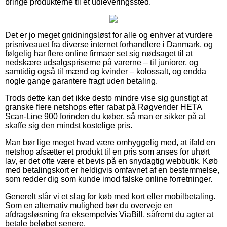
bringe produkterne til et udleveringssted.
Det er jo meget gnidningsløst for alle og enhver at vurdere
prisniveauet fra diverse internet forhandlere i Danmark, og
følgelig har flere online firmaer set sig nødsaget til at
nedskære udsalgspriserne på varerne – til juniorer, og
samtidig også til mænd og kvinder – kolossalt, og endda
nogle gange garantere fragt uden betaling.
Trods dette kan det ikke desto mindre vise sig gunstigt at
granske flere netshops efter rabat på Røgvender HETA
Scan-Line 900 forinden du køber, så man er sikker på at
skaffe sig den mindst kostelige pris.
Man bør lige meget hvad være omhyggelig med, at ifald en
netshop afsætter et produkt til en pris som anses for uhørt
lav, er det ofte være et bevis på en snydagtig webbutik. Køb
med betalingskort er heldigvis omfavnet af en bestemmelse,
som redder dig som kunde imod falske online forretninger.
Generelt slår vi et slag for køb med kort eller mobilbetaling.
Som en alternativ mulighed bør du overveje en
afdragsløsning fra eksempelvis ViaBill, såfremt du agter at
betale beløbet senere.