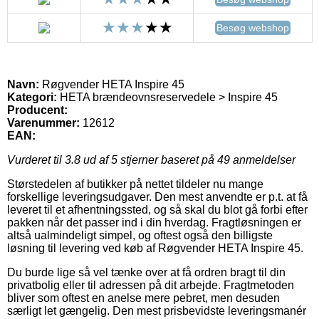
Besøg webshop
Navn:
Røgvender HETA Inspire 45
Kategori:
HETA brændeovnsreservedele > Inspire 45
Producent:
Varenummer:
12612
EAN:
Vurderet til
3.8
ud af 5 stjerner baseret på
49
anmeldelser
Størstedelen af butikker på nettet tildeler nu mange
forskellige leveringsudgaver. Den mest anvendte er p.t. at få
leveret til et afhentningssted, og så skal du blot gå forbi efter
pakken når det passer ind i din hverdag. Fragtløsningen er
altså ualmindeligt simpel, og oftest også den billigste
løsning til levering ved køb af Røgvender HETA Inspire 45.
Du burde lige så vel tænke over at få ordren bragt til din
privatbolig eller til adressen på dit arbejde. Fragtmetoden
bliver som oftest en anelse mere pebret, men desuden
særligt let gængelig. Den mest prisbevidste leveringsmanér