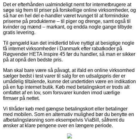
Det er efterhånden ualmindeligt nemt for internetbrugere at
søge sig frem til priser på forskellige online virksomheder, og
så har en hel del e-handler været tvunget til at formindske
priserne på produkterne – til piger og drenge, samt også til
kvinder og mænd – markant, og endda nogle gange tilbyde
gratis levering.
Til gengæld kan det imidlertid blive nyttigt at besigtige nogle
få internet virksomheder i Danmark efter rabatkoder på
Røgvender HETA Inspire 45 før du handler, så man er sikker
på at opnå den bedste pris.
Man skal bare være så påvagt, at ifald en online virksomhed
sælger bedst i test varer til salg for en udsalgspris der er
umådelig tiltalende, kunne det undertiden være en indikation
på en fup internet butik. Køb med betalingskort er trods alt
omfattet af en lov, som forsvarer kunden imod uærlige
firmaer på nettet.
Vi tilråder køb med gængse betalingskort eller betalinger
med mobilen. Som en alternativ mulighed bør du benytte en
afbetalingsløsning som eksempelvis ViaBill, såfremt du
ønsker at klare pengene over en længere periode.