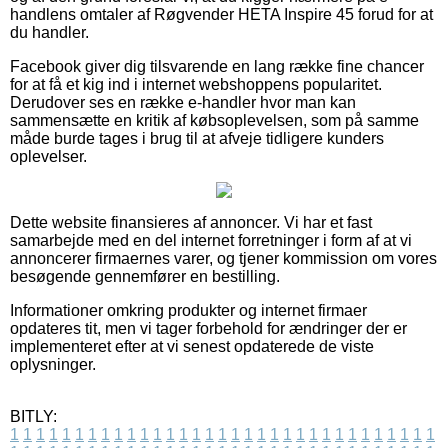
handlens omtaler af Røgvender HETA Inspire 45 forud for at
du handler.
Facebook giver dig tilsvarende en lang række fine chancer
for at få et kig ind i internet webshoppens popularitet.
Derudover ses en række e-handler hvor man kan
sammensætte en kritik af købsoplevelsen, som på samme
måde burde tages i brug til at afveje tidligere kunders
oplevelser.
Dette website finansieres af annoncer. Vi har et fast
samarbejde med en del internet forretninger i form af at vi
annoncerer firmaernes varer, og tjener kommission om vores
besøgende gennemfører en bestilling.
Informationer omkring produkter og internet firmaer
opdateres tit, men vi tager forbehold for ændringer der er
implementeret efter at vi senest opdaterede de viste
oplysninger.
BITLY:
1
1
1
1
1
1
1
1
1
1
1
1
1
1
1
1
1
1
1
1
1
1
1
1
1
1
1
1
1
1
1
1
1