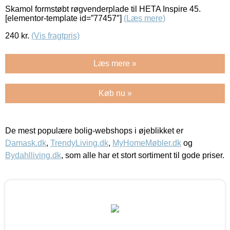
Skamol formstøbt røgvenderplade til HETA Inspire 45.
[elementor-template id=”77457″]
(Læs mere)
240
kr.
(Vis fragtpris)
Læs mere »
Køb nu »
De mest populære bolig-webshops i øjeblikket er
Damask.dk
,
TrendyLiving.dk
,
MyHomeMøbler.dk
og
Bydahlliving.dk
, som alle har et stort sortiment til gode priser.