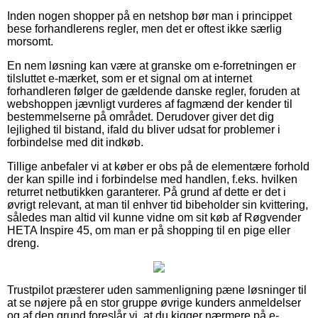
Inden nogen shopper på en netshop bør man i princippet
bese forhandlerens regler, men det er oftest ikke særlig
morsomt.
En nem løsning kan være at granske om e-forretningen er
tilsluttet e-mærket, som er et signal om at internet
forhandleren følger de gældende danske regler, foruden at
webshoppen jævnligt vurderes af fagmænd der kender til
bestemmelserne på området. Derudover giver det dig
lejlighed til bistand, ifald du bliver udsat for problemer i
forbindelse med dit indkøb.
Tillige anbefaler vi at køber er obs på de elementære forhold
der kan spille ind i forbindelse med handlen, f.eks. hvilken
returret netbutikken garanterer. På grund af dette er det i
øvrigt relevant, at man til enhver tid bibeholder sin kvittering,
således man altid vil kunne vidne om sit køb af Røgvender
HETA Inspire 45, om man er på shopping til en pige eller
dreng.
Trustpilot præsterer uden sammenligning pæne løsninger til
at se nøjere på en stor gruppe øvrige kunders anmeldelser
og af den grund foreslår vi, at du kigger nærmere på e-