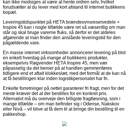
kan ikke modsiges at være at hente ordren selv, hvilket
forudsætter at du lever med kort afstand til internet butikkens
bopæl.
Leveringstidspunktet på HETA brændeovnsreservedele >
Inspire 45 kan i nogle tilfælde være ret så væsentlig om man
står og skal bruge varerne fluks, så derfor er det aldeles
afgørende at man finder den anslåede leveringstid for den
pågældende vare.
En masse internet virksomheder annoncerer levering på blot
en enkelt hverdag på mange af butikkens produkter,
eksempelvis Røgvender HETA Inspire 45, men vær
påpasselig da det beroer på at handlen gemmenføres
tidligere end et aftalt klokkeslæt, med det formål at de kan nå
at få bestillingen klar inden logistikpersonalet har fri.
Enkelte forretninger på nettet garanterer fri fragt, men for det
meste kræver det at der bestilles for en konkret pris.
Alternativt må du overveje den billigste fragtløsning, som i
mange tilfælde – om man befinder sig i Odense, Nakskov
eller Nivå – vil blive at få dem til at bringe din bestilling til en
pakkeshop.