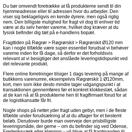
Du bør omvendt foretrække at få produkterne sendt til din
hjemmeadresse eller til adressen hvor du arbejder. Den
viser sig beklageligvis en kende dyrere, men også rigtig
nem. Den billigste mulighed for fragt vil dog til enhver tid
være at du selv henter varerne, hvilket dog kræver at du
fysisk befinder dig tæt på e-handlens bopæl.
Fragttiden på Røgrør > Røgrørskit > Røgrørskit Ø120 mm
kan i nogle tilfælde være super essentiel forudsat vi behøver
varerne inden for få dage, så derfor er det forholdsvis
relevant at vi besigtiger det anslåede leveringstidspunkt ved
det relevante produkt.
Flere online forretninger tilsiger 1 dags levering på mange af
butikkens varenumre, eksempelvis Røgrørskit 1 Ø120mm,
kort, men som ikke desto mindre tager udgangspunkt i at
transaktionen gennemføres før et konkret klokkeslæt, sådan
at de kan nå at få produkterne hen til fragtfirmaet forud for at
de logistikansatte får fri.
Nogle shops på nettet yder fragt uden gebyr, men i de fleste
tilfælde under forudsætning af at du aftager for et bestemt
beløb. Derudover burde man overveje den prisbilligste
leveringsmåde, der gerne – om du befinder sig ved Odense,
Frederiksværk eller Hørning – vil blive at få fragtmanden til