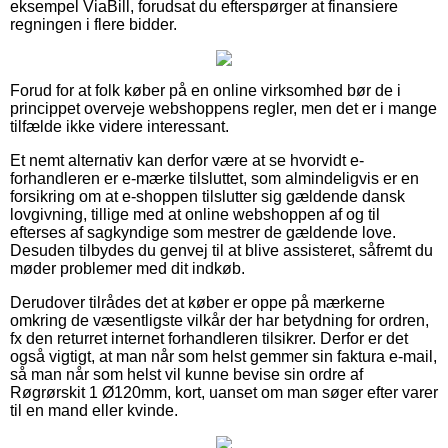
eksempel ViaBill, forudsat du efterspørger at finansiere
regningen i flere bidder.
Forud for at folk køber på en online virksomhed bør de i
princippet overveje webshoppens regler, men det er i mange
tilfælde ikke videre interessant.
Et nemt alternativ kan derfor være at se hvorvidt e-
forhandleren er e-mærke tilsluttet, som almindeligvis er en
forsikring om at e-shoppen tilslutter sig gældende dansk
lovgivning, tillige med at online webshoppen af og til
efterses af sagkyndige som mestrer de gældende love.
Desuden tilbydes du genvej til at blive assisteret, såfremt du
møder problemer med dit indkøb.
Derudover tilrådes det at køber er oppe på mærkerne
omkring de væsentligste vilkår der har betydning for ordren,
fx den returret internet forhandleren tilsikrer. Derfor er det
også vigtigt, at man når som helst gemmer sin faktura e-mail,
så man når som helst vil kunne bevise sin ordre af
Røgrørskit 1 Ø120mm, kort, uanset om man søger efter varer
til en mand eller kvinde.