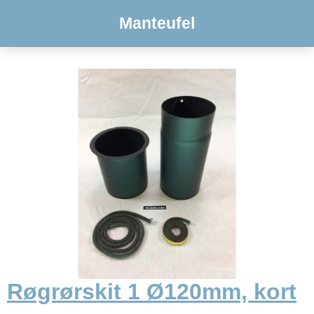
Manteufel
Røgrørskit 1 Ø120mm, kort