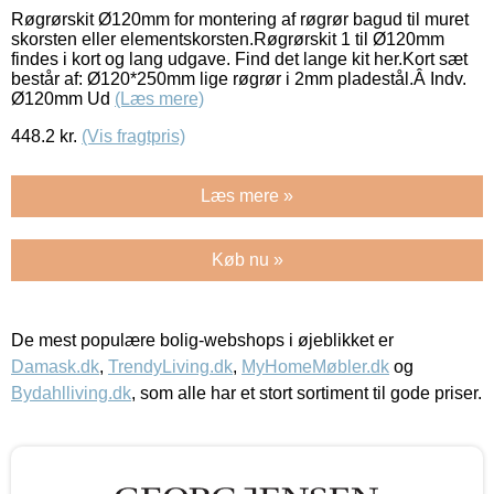
Røgrørskit Ø120mm for montering af røgrør bagud til muret
skorsten eller elementskorsten.Røgrørskit 1 til Ø120mm
findes i kort og lang udgave. Find det lange kit her.Kort sæt
består af: Ø120*250mm lige røgrør i 2mm pladestål.Â Indv.
Ø120mm Ud
(Læs mere)
448.2
kr.
(Vis fragtpris)
Læs mere »
Køb nu »
De mest populære bolig-webshops i øjeblikket er
Damask.dk
,
TrendyLiving.dk
,
MyHomeMøbler.dk
og
Bydahlliving.dk
, som alle har et stort sortiment til gode priser.