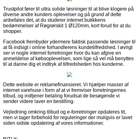
Trustpilot fører til ultra solide løsninger til at blive klogere på
diverse andre kunders oplevelser og på grund af dette
anbefales det, at du studerer internet butikkens
bedømmelser af Røgrørskit 1 Ø120mm, kort forud for at du
shopper.
Facebook frembyder ydermere faktisk passende løsninger til
at få indsigt i online forhandlerens kundetilfredshed. I øvrigt
ser vi nogle internet forretninger hvor du kan afgive en
anmeldelse af købsoplevelsen, som lige så vel må benyttes
til at danne dig et indtryk af tilfredsheden hos kunderne.
Dette website er reklamefinansieret. Vi hjælper masser af
internet varehuse i form af at vi fremviser forretningernes
tilbud, og indtjener betaling forudsat de besøgende vi
sender videre laver en bestilling.
Vejledning omkring tilbud og e-forretninger opdateres tit,
men vi tager forbehold for reguleringer der muligvis er lavet
siden sidste opdatering af vores informationer.