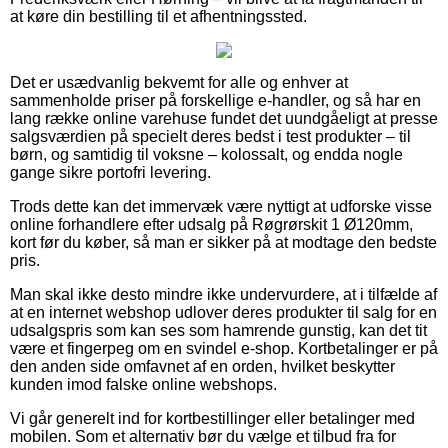
at køre din bestilling til et afhentningssted.
Det er usædvanlig bekvemt for alle og enhver at
sammenholde priser på forskellige e-handler, og så har en
lang række online varehuse fundet det uundgåeligt at presse
salgsværdien på specielt deres bedst i test produkter – til
børn, og samtidig til voksne – kolossalt, og endda nogle
gange sikre portofri levering.
Trods dette kan det immervæk være nyttigt at udforske visse
online forhandlere efter udsalg på Røgrørskit 1 Ø120mm,
kort før du køber, så man er sikker på at modtage den bedste
pris.
Man skal ikke desto mindre ikke undervurdere, at i tilfælde af
at en internet webshop udlover deres produkter til salg for en
udsalgspris som kan ses som hamrende gunstig, kan det tit
være et fingerpeg om en svindel e-shop. Kortbetalinger er på
den anden side omfavnet af en orden, hvilket beskytter
kunden imod falske online webshops.
Vi går generelt ind for kortbestillinger eller betalinger med
mobilen. Som et alternativ bør du vælge et tilbud fra for