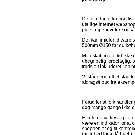
Det er i dag ultra praktis
utallige internet webshop
piger, og endvidere også 
Det kan imidlertid være s
500mm Ø150 før du køber, 
Man skal imidlertid ikke 
ubegribelig fordelagtig, 
trods alt inkluderet i en
Vi slår generelt et slag
afdragstilbud fra eksempe
Forud for at folk handler
dog mange gange ikke 
Et alternativt forslag k
være en indikator for at 
shoppen af og til kontrol
mulighed for at få hjælp, 