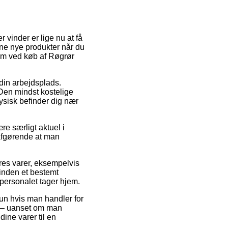
 vinder er lige nu at få
dine nye produkter når du
form ved køb af Røgrør
å din arbejdsplads.
Den mindst kostelige
fysisk befinder dig nær
e særligt aktuel i
 afgørende at man
eres varer, eksempelvis
inden et bestemt
ikpersonalet tager hjem.
kun hvis man handler for
st – uanset om man
dine varer til en