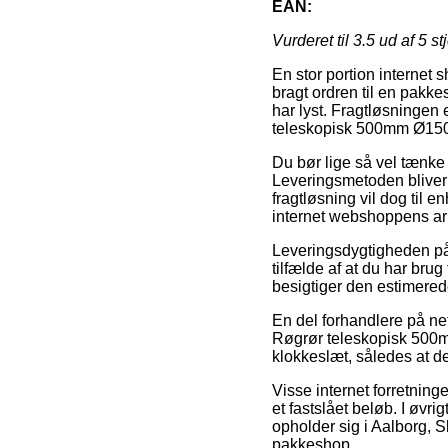
EAN:
Vurderet til
3.5
ud af 5 st
En stor portion internet 
bragt ordren til en pakkes
har lyst. Fragtløsningen 
teleskopisk 500mm Ø150
Du bør lige så vel tænke o
Leveringsmetoden bliver 
fragtløsning vil dog til e
internet webshoppens ar
Leveringsdygtigheden på 
tilfælde af at du har bru
besigtiger den estimere
En del forhandlere på net
Røgrør teleskopisk 500m
klokkeslæt, således at de
Visse internet forretnin
et fastslået beløb. I øvr
opholder sig i Aalborg, Sk
pakkeshop.