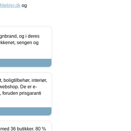
øbler.dk
og
nbrand, og i deres
køkkenet, sengen og
boligtilbehør, interiør,
 webshop. De er e-
 foruden prisgaranti
ed 36 butikker. 80 %