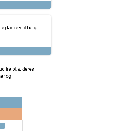
g lamper til bolig,
 fra bl.a. deres
mer og