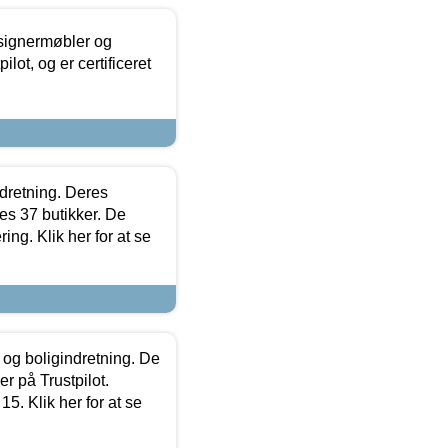
esignermøbler og
lot, og er certificeret
ndretning. Deres
s 37 butikker. De
ing. Klik her for at se
 og boligindretning. De
r på Trustpilot.
5. Klik her for at se