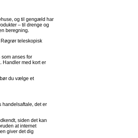
arehuse, og til gengæld har
odukter – til drenge og
den beregning.
på Røgrør teleskopisk
s som anses for
k. Handler med kort er
 bør du vælge et
 handelsaftale, det er
odkendt, siden det kan
oruden at internet
en giver det dig