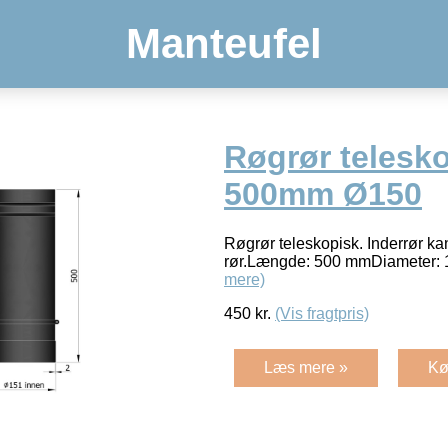
Manteufel
Røgrør telesk
500mm Ø150
Røgrør teleskopisk. Inderrør k
rør.Længde: 500 mmDiameter: 
mere)
450
kr.
(Vis fragtpris)
Læs mere »
Kø