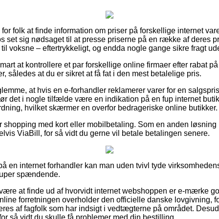
k for folk at finde information om priser på forskellige internet v
s set sig nødsaget til at presse priserne på en række af deres pr
til voksne – eftertrykkeligt, og endda nogle gange sikre fragt u
mart at kontrollere et par forskellige online firmaer efter rabat 
således at du er sikret at få fat i den mest betalelige pris.
glemme, at hvis en e-forhandler reklamerer varer for en salgspri
bør det i nogle tilfælde være en indikation på en fup internet buti
 ordning, hvilket skærmer en overfor bedrageriske online butikker.
 for shopping med kort eller mobilbetaling. Som en anden løsning
lvis ViaBill, for så vidt du gerne vil betale betalingen senere.
 på en internet forhandler kan man uden tvivl tyde virksomhedens
super spændende.
an være at finde ud af hvorvidt internet webshoppen er e-mærke g
online forretningen overholder den officielle danske lovgivning, f
leres af fagfolk som har indsigt i vedtægterne på området. Desud
for så vidt du skulle få problemer med din bestilling.