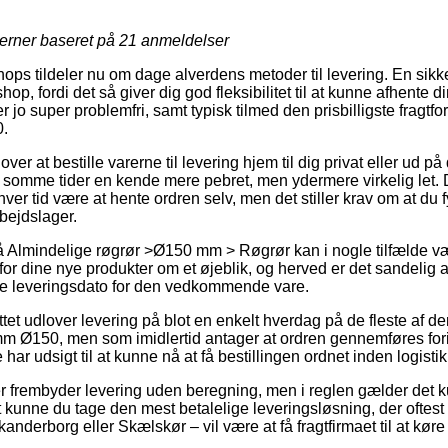
jerner baseret på
21
anmeldelser
shops tildeler nu om dage alverdens metoder til levering. En sikker
hop, fordi det så giver dig god fleksibilitet til at kunne afhente 
er jo super problemfri, samt typisk tilmed den prisbilligste fragt
.
ver at bestille varerne til levering hjem til dig privat eller ud p
somme tider en kende mere pebret, men ydermere virkelig let. 
nhver tid være at hente ordren selv, men det stiller krav om at du 
bejdslager.
Almindelige røgrør >Ø150 mm > Røgrør kan i nogle tilfælde vær
g for dine nye produkter om et øjeblik, og herved er det sandelig
de leveringsdato for den vedkommende vare.
tet udlover levering på blot en enkelt hverdag på de fleste af d
m Ø150, men som imidlertid antager at ordren gennemføres for
 har udsigt til at kunne nå at få bestillingen ordnet inden logist
ger frembyder levering uden beregning, men i reglen gælder det 
igt kunne du tage den mest betalelige leveringsløsning, der ofte
anderborg eller Skælskør – vil være at få fragtfirmaet til at køre 