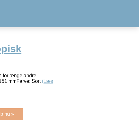
opisk
an forlænge andre
151 mmFarve: Sort
(Læs
b nu »