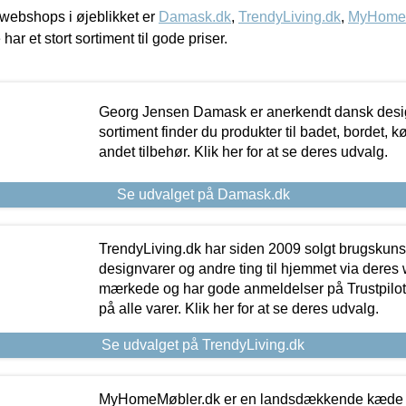
webshops i øjeblikket er
Damask.dk
,
TrendyLiving.dk
,
MyHomeM
 har et stort sortiment til gode priser.
Georg Jensen Damask er anerkendt dansk desig
sortiment finder du produkter til badet, bordet, 
andet tilbehør. Klik her for at se deres udvalg.
Se udvalget på Damask.dk
TrendyLiving.dk har siden 2009 solgt brugskunst, 
designvarer og andre ting til hjemmet via deres
mærkede og har gode anmeldelser på Trustpilot,
på alle varer. Klik her for at se deres udvalg.
Se udvalget på TrendyLiving.dk
MyHomeMøbler.dk er en landsdækkende kæde m