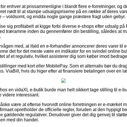
 for enhver at prissammenligne i blandt flere e-forretninger, og 
et nødt til at stampe udsalgspriserne på en række af deres varer 
e – voldsomt, og endda nogle gange præstere fragt uden gebyr.
se sig profitabelt at kigge forbi diverse e-shops efter udsalg p
d træramme inden du gennemfører din bestilling, således at ma
.
ågen med, at ifald en e-forhandler annoncerer deres varer til en
kunne det for det meste være en indikator for en svindel online bu
et af et regulativ, hvilket assisterer dig som køber imod bedrager
stillinger med kort eller MobilePay. Som et alternativ bør du drag
ks. ViaBill, hvis du higer efter at finansiere betalingen over en 
 hos en vidaXL e-butik burde man helt sikkert tage stilling til e-b
e videre interessant.
ke være at efterse hvorvidt online forretningen er e-mærket m
-firmaet opretholder de officielle regler, foruden at den hyppigt be
 gældende regulativer. Derudover giver det dig genvej til støtte
sen med din handel.