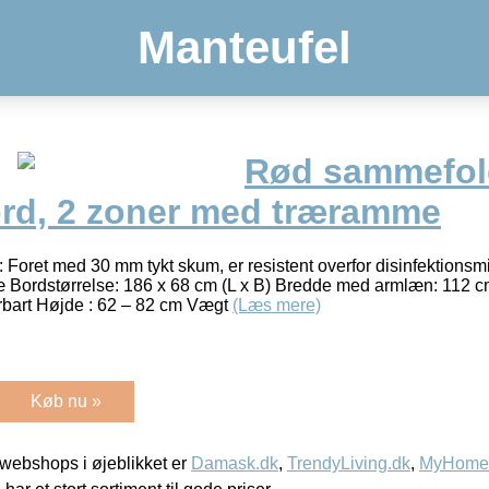
Manteufel
Rød sammefold
d, 2 zoner med træramme
Foret med 30 mm tykt skum, er resistent overfor disinfektions
æ Bordstørrelse: 186 x 68 cm (L x B) Bredde med armlæn: 112
bart Højde : 62 – 82 cm Vægt
(Læs mere)
Køb nu »
webshops i øjeblikket er
Damask.dk
,
TrendyLiving.dk
,
MyHomeM