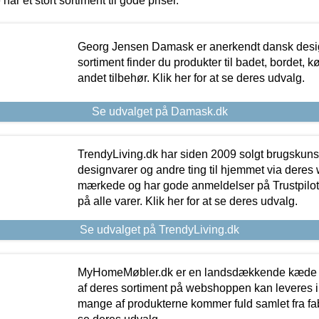
 har et stort sortiment til gode priser.
Georg Jensen Damask er anerkendt dansk desig
sortiment finder du produkter til badet, bordet, 
andet tilbehør. Klik her for at se deres udvalg.
Se udvalget på Damask.dk
TrendyLiving.dk har siden 2009 solgt brugskunst, 
designvarer og andre ting til hjemmet via deres
mærkede og har gode anmeldelser på Trustpilot,
på alle varer. Klik her for at se deres udvalg.
Se udvalget på TrendyLiving.dk
MyHomeMøbler.dk er en landsdækkende kæde m
af deres sortiment på webshoppen kan leveres i
mange af produkterne kommer fuld samlet fra fabr