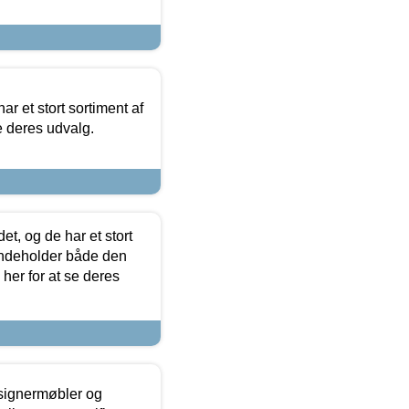
ar et stort sortiment af
e deres udvalg.
t, og de har et stort
 indeholder både den
 her for at se deres
esignermøbler og