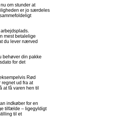
er nu om stunder at
uligheden er jo særdeles
 sammefoldeligt
 arbejdsplads.
n mest betalelige
at du lever nærved
 du behøver din pakke
sdato for det
, eksempelvis Rød
egnet ud fra at
at få varen hen til
man indkøber for en
 tilfælde – ligegyldigt
lling til et