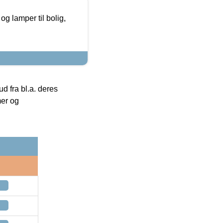
g lamper til bolig,
 fra bl.a. deres
mer og