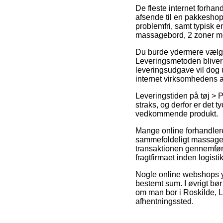
De fleste internet forhand
afsende til en pakkeshop
problemfri, samt typisk 
massagebord, 2 zoner 
Du burde ydermere vælge a
Leveringsmetoden bliver 
leveringsudgave vil dog 
internet virksomhedens 
Leveringstiden på tøj > P
straks, og derfor er det 
vedkommende produkt.
Mange online forhandlere
sammefoldeligt massageb
transaktionen gennemføres
fragtfirmaet inden logis
Nogle online webshops yde
bestemt sum. I øvrigt bør
om man bor i Roskilde, Lill
afhentningssted.