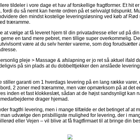
lere tildeler i vore dage et hav af forskellige fragtformer. Et hit 
, fordi du så nemt kan hente ordren på et selvvalgt tidspunkt. M
endvidere den mindst kostelige leveringsløsning ved køb af Rød
med træramme.
t vælge at få leveret hjem til din privatadresse eller ud på din
gerne en tand mere pebret, men tillige super overkommelig. De
utvivlsomt være at du selv henter varerne, som dog forudsætter 
adresse.
ersonlig pleje > Massage & afslapning er jo ret så aktuel ifald
tydeligvis på sin plads at du dobbelttjekker den anslåede levering
 stiller garanti om 1 hverdags levering på en lang række varer
ord, 2 zoner med træramme, men vær opmærksom på at det er r
 inden et fast klokkeslæt, sådan at de højst sandsynligt kan nå 
tikmedarbejderne drager hjemad.
r fragtfri levering, men i mange tilfælde er det betinget af at 
 man udvælge den prisbilligste mulighed for levering, der i mange
erød eller Vejen – vil blive at få fragtfirmaet til at bringe din besti