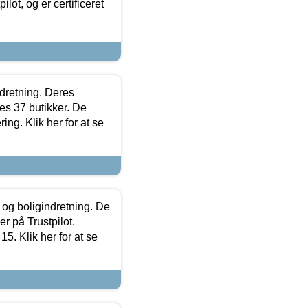
lot, og er certificeret
ndretning. Deres
s 37 butikker. De
ing. Klik her for at se
 og boligindretning. De
r på Trustpilot.
5. Klik her for at se