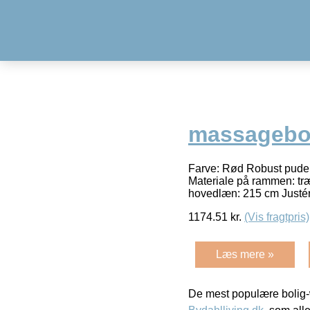
massagebor
Farve: Rød Robust pude: 
Materiale på rammen: tr
hovedlæn: 215 cm Justér
1174.51
kr.
(Vis fragtpris)
Læs mere »
De mest populære bolig-