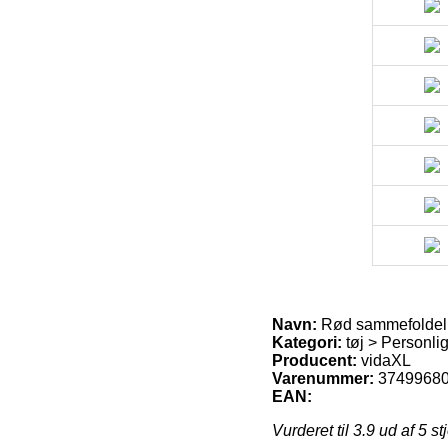
Navn:
Rød sammefoldeli
Kategori:
tøj > Personli
Producent:
vidaXL
Varenummer:
3749968
EAN:
Vurderet til
3.9
ud af 5 st