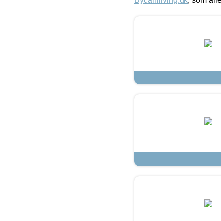
Bydahlliving.dk
, som alle