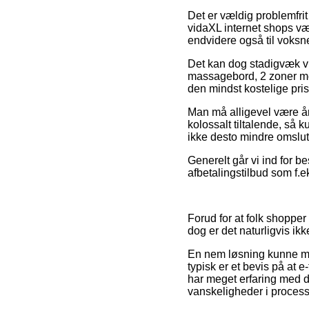
Det er vældig problemfrit
vidaXL internet shops vær
endvidere også til voksn
Det kan dog stadigvæk vi
massagebord, 2 zoner me
den mindst kostelige pris
Man må alligevel være årv
kolossalt tiltalende, så 
ikke desto mindre omslutt
Generelt går vi ind for be
afbetalingstilbud som f.e
Forud for at folk shopper
dog er det naturligvis ikk
En nem løsning kunne mås
typisk er et bevis på at e
har meget erfaring med de
vanskeligheder i proces