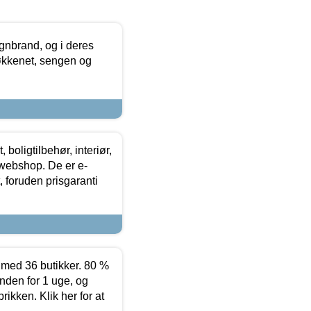
nbrand, og i deres
køkkenet, sengen og
boligtilbehør, interiør,
 webshop. De er e-
 foruden prisgaranti
ed 36 butikker. 80 %
nden for 1 uge, og
ikken. Klik her for at