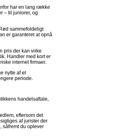
derfor har en lang række
– til juniorer, og
å Rød sammefoldeligt
n er garanteret at opnå
 pris der kan virke
tik. Handler med kort er
iske internet firmaer.
e nytte af et
længere periode.
utikkens handelsaftale,
edlem, eftersom det
sigtiges af jurister der
, såfremt du oplever