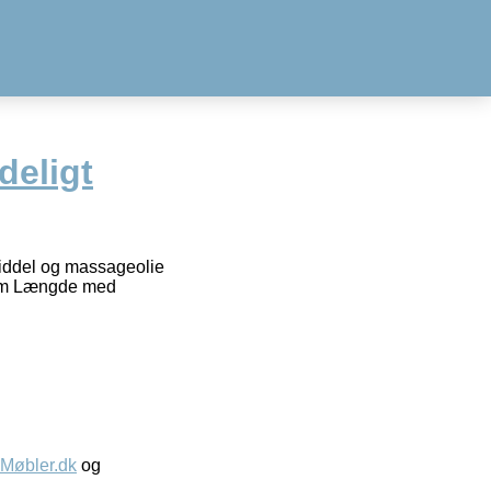
eligt
middel og massageolie
 cm Længde med
øbler.dk
og