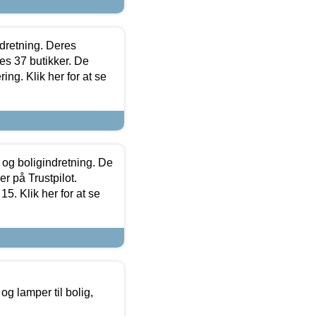
ndretning. Deres
s 37 butikker. De
ing. Klik her for at se
 og boligindretning. De
r på Trustpilot.
5. Klik her for at se
g lamper til bolig,