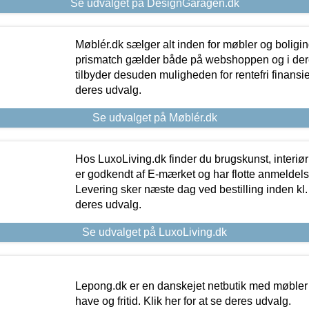
Se udvalget på DesignGaragen.dk
Møblér.dk sælger alt inden for møbler og boligi
prismatch gælder både på webshoppen og i dere
tilbyder desuden muligheden for rentefri finansier
deres udvalg.
Se udvalget på Møblér.dk
Hos LuxoLiving.dk finder du brugskunst, interiør
er godkendt af E-mærket og har flotte anmeldelse
Levering sker næste dag ved bestilling inden kl. 1
deres udvalg.
Se udvalget på LuxoLiving.dk
Lepong.dk er en danskejet netbutik med møbler o
have og fritid. Klik her for at se deres udvalg.