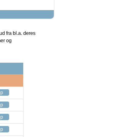
 fra bl.a. deres
mer og
op
op
op
op