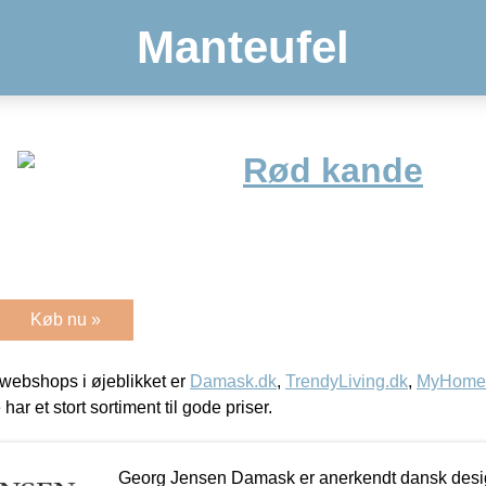
Manteufel
Rød kande
Køb nu »
webshops i øjeblikket er
Damask.dk
,
TrendyLiving.dk
,
MyHomeM
 har et stort sortiment til gode priser.
Georg Jensen Damask er anerkendt dansk desig