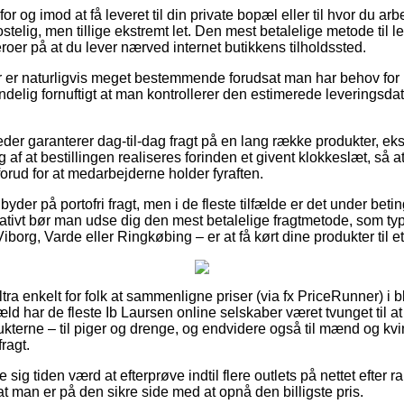
r og imod at få leveret til din private bopæl eller til hvor du arbe
telig, men tillige ekstremt let. Den mest betalelige metode til l
roer på at du lever nærved internet butikkens tilholdssted.
er naturligvis meget bestemmende forudsat man har behov for p
andelig fornuftigt at man kontrollerer den estimerede leverings
eder garanterer dag-til-dag fragt på en lang række produkter, 
 af at bestillingen realiseres forinden et givent klokkeslæt, så a
orud for at medarbejderne holder fyraften.
byder på portofri fragt, men i de fleste tilfælde er det under beti
rnativt bør man udse dig den mest betalelige fragtmetode, som ty
iborg, Varde eller Ringkøbing – er at få kørt dine produkter til e
ltra enkelt for folk at sammenligne priser (via fx PriceRunner) i bl
æld har de fleste Ib Laursen online selskaber været tvunget til 
kterne – til piger og drenge, og endvidere også til mænd og kv
ragt.
 sig tiden værd at efterprøve indtil flere outlets på nettet efter
 at man er på den sikre side med at opnå den billigste pris.