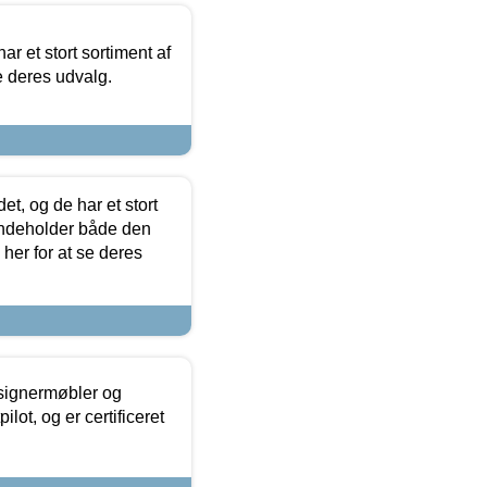
ar et stort sortiment af
e deres udvalg.
t, og de har et stort
 indeholder både den
 her for at se deres
esignermøbler og
lot, og er certificeret