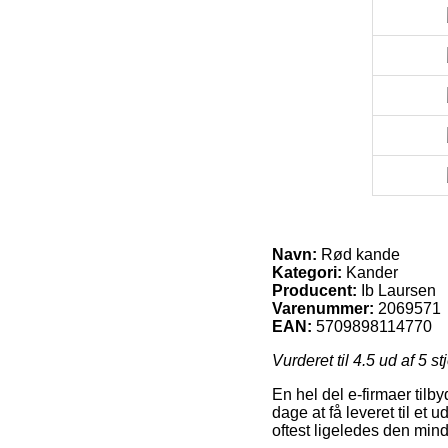
Navn:
Rød kande
Kategori:
Kander
Producent:
Ib Laursen
Varenummer:
2069571
EAN:
5709898114770
Vurderet til
4.5
ud af 5 st
En hel del e-firmaer tilb
dage at få leveret til et 
oftest ligeledes den mind