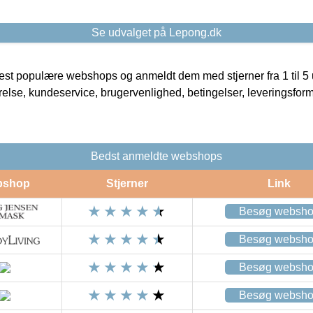
Se udvalget på Lepong.dk
t populære webshops og anmeldt dem med stjerner fra 1 til 5 ud
rrelse, kundeservice, brugervenlighed, betingelser, leveringsfor
Bedst anmeldte webshops
bshop
Stjerner
Link
Besøg websh
Besøg websh
Besøg websh
Besøg websh