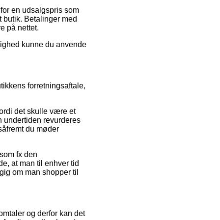
 for en udsalgspris som
 butik. Betalinger med
e på nettet.
 mulighed kunne du anvende
ikkens forretningsaftale,
rdi det skulle være et
n undertiden revurderes
, såfremt du møder
, som fx den
, at man til enhver tid
ngig om man shopper til
omtaler og derfor kan det