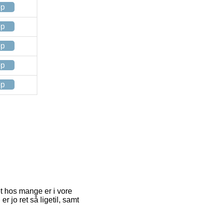
op
op
op
op
op
et hos mange er i vore
r jo ret så ligetil, samt