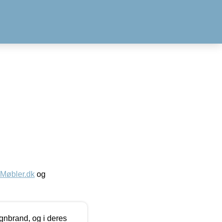
øbler.dk
og
nbrand, og i deres