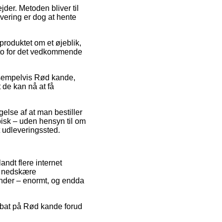
jder. Metoden bliver til
evering er dog at hente
roduktet om et øjeblik,
dato for det vedkommende
eksempelvis Rød kande,
t de kan nå at få
ngelse af at man bestiller
pisk – uden hensyn til om
t udleveringssted.
andt flere internet
at nedskære
inder – enormt, og endda
 rabat på Rød kande forud