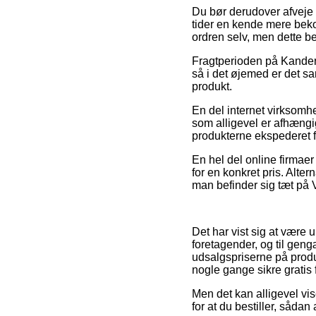
Du bør derudover afveje fo
tider en kende mere bekos
ordren selv, men dette be
Fragtperioden på Kander 
så i det øjemed er det s
produkt.
En del internet virksomh
som alligevel er afhængig
produkterne ekspederet f
En hel del online firmaer 
for en konkret pris. Alte
man befinder sig tæt på V
Det har vist sig at være u
foretagender, og til geng
udsalgspriserne på produ
nogle gange sikre gratis f
Men det kan alligevel vise
for at du bestiller, sådan