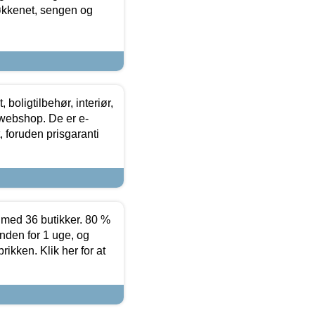
køkkenet, sengen og
boligtilbehør, interiør,
 webshop. De er e-
 foruden prisgaranti
ed 36 butikker. 80 %
nden for 1 uge, og
ikken. Klik her for at