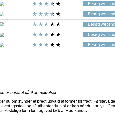
Besøg websh
Besøg websh
Besøg websh
Besøg websh
Besøg websh
jerner baseret på
9
anmeldelser
yder nu om stunder et bredt udvalg af former for fragt. Førstevalg
udleveringssted, og så afhenter du blot ordren når du har lyst. Den e
st kostelige form for fragt ved køb af Rød kande.