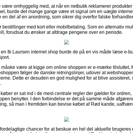
 være omhyggelig med, at når en netbutik reklamerer produkter
bel, burde det mange gange være et signal om en uægte internet
 en del af en anordning, som sikrer dig overfor falske forhandler
for bestillinger med kort eller mobilbetaling. Som en alternativ
Bill, forudsat du ønsker at afdrage pengene over en periode.
å en Ib Laursen internet shop burde de på en vis måde læse e-but
sjovt.
 måske være at kigge om online shoppen er e-mærke tilsluttet, fo
ebshoppen følger de danske retningslinjer, udover at webshoppe
eglerne. Dette er desuden en god mulighed for at blive assisteret
.
 køber er sat ind i de mest centrale regler der gælder for ordren
pen benytter. I den forbindelse er det på samme måde afgørende
ring, så man i fremtiden kan bevise købet af Rød kande, uafhæ
 fordelagtige chancer for at beskue en hel del aktuelle brugeres 