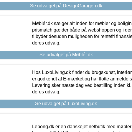
Se udvalget på DesignGaragen.dk
Møblér.dk sælger alt inden for møbler og boligi
prismatch gælder både på webshoppen og i dere
tilbyder desuden muligheden for rentefri finansier
deres udvalg.
Se udvalget på Møblér.dk
Hos LuxoLiving.dk finder du brugskunst, interiør
er godkendt af E-mærket og har flotte anmeldelse
Levering sker næste dag ved bestilling inden kl. 1
deres udvalg.
Se udvalget på LuxoLiving.dk
Lepong.dk er en danskejet netbutik med møbler o