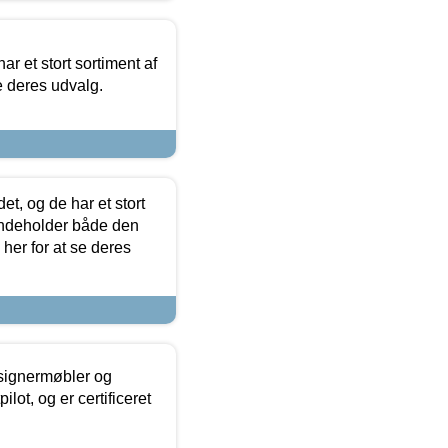
ar et stort sortiment af
e deres udvalg.
t, og de har et stort
 indeholder både den
 her for at se deres
esignermøbler og
lot, og er certificeret