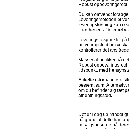
Robust opbevaringsreol.
Du kan omvendt forsøge at 
Leveringsmetoden bliver
leveringsløsning kan ikk
i nærheden af internet 
Leveringstidspunktet på E
betydningsfuld om vi skal
kontrollerer det anslåede
Masser af butikker på net
Robust opbevaringsreol, 
tidspunkt, med hensynstag
Enkelte e-forhandlere sik
bestemt sum. Alternativt
om du befinder sig tæt på
afhentningssted.
Det er i dag ualmindeligt
på grund af dette har la
udsalgspriserne på deres 