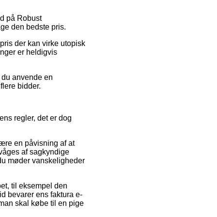
bud på Robust
ge den bedste pris.
pris der kan virke utopisk
nger er heldigvis
ør du anvende en
flere bidder.
ns regler, det er dog
ære en påvisning af at
vervåges af sagkyndige
r du møder vanskeligheder
et, til eksempel den
id bevarer ens faktura e-
man skal købe til en pige