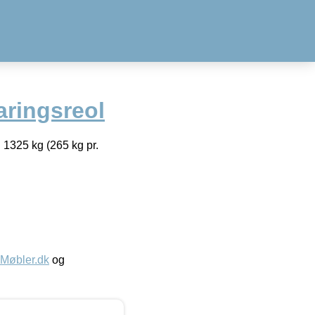
ringsreol
 1325 kg (265 kg pr.
øbler.dk
og