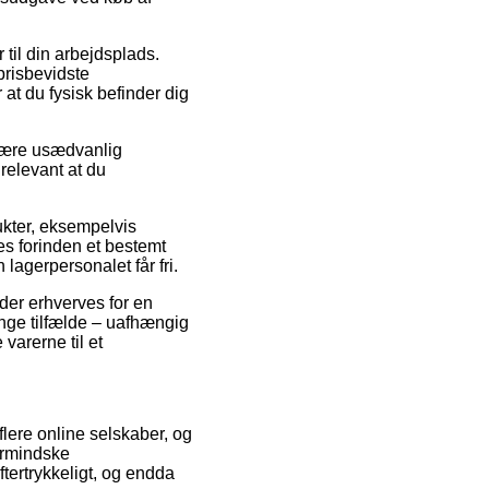
 til din arbejdsplads.
prisbevidste
at du fysisk befinder dig
 være usædvanlig
 relevant at du
dukter, eksempelvis
es forinden et bestemt
lagerpersonalet får fri.
der erhverves for en
ange tilfælde – uafhængig
varerne til et
flere online selskaber, og
formindske
tertrykkeligt, og endda