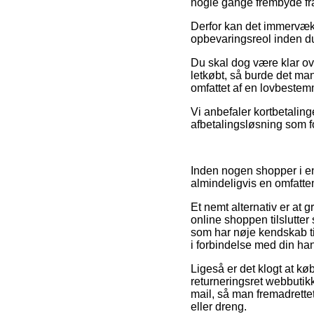
nogle gange frembyde fra
Derfor kan det immervæk 
opbevaringsreol inden du
Du skal dog være klar ove
letkøbt, så burde det ma
omfattet af en lovbestemm
Vi anbefaler kortbetalin
afbetalingsløsning som for
Inden nogen shopper i en
almindeligvis en omfatt
Et nemt alternativ er at
online shoppen tilslutter 
som har nøje kendskab ti
i forbindelse med din ha
Ligeså er det klogt at k
returneringsret webbutikk
mail, så man fremadrette
eller dreng.