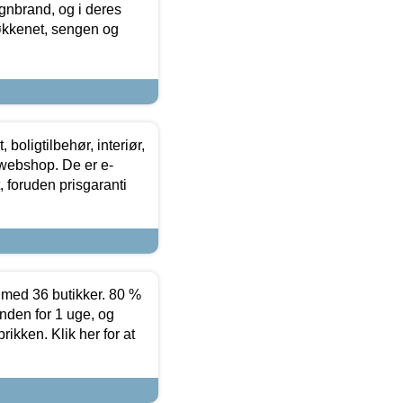
nbrand, og i deres
køkkenet, sengen og
boligtilbehør, interiør,
 webshop. De er e-
 foruden prisgaranti
ed 36 butikker. 80 %
nden for 1 uge, og
ikken. Klik her for at