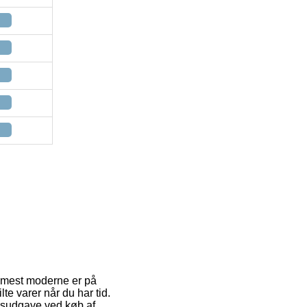
n mest moderne er på
te varer når du har tid.
ngsudgave ved køb af