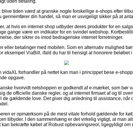
gt uden betaling.
blive tiden værd at granske nogle forskellige e-shops efter til
 gennemfører din handel, så man er usvigeligt sikker på at anta
r, at hvis en internet shop udbyder deres produkter for en salgs
nge gange være en indikator for en svindel webshop. Kortbestilli
else, der sikrer os imod bedrageriske internet forretninger.
ger eller betalinger med mobilen. Som en alternativ mulighed b
 eksempel ViaBill, ifald du har til hensigt at honorere beløbet i 
 vidaXL forhandler på nettet kan man i princippet bese e-shoppe
ende opgave.
 granske hvorvidt netshoppen er godkendt af e-mærket, som bør v
sig de officielle danske regler, og at internet firmaet af og til o
l de gældende love. Det giver dig anledning til assistance, nå
ndel.
øberen er opmærksom på de mest vitale forhold gældende for køb
en tilbyder. I den sammenhæng er det virkelig vigtigt, at man alt
t kan bekræfte købet af Robust opbevaringsreol, ligegyldigt om 