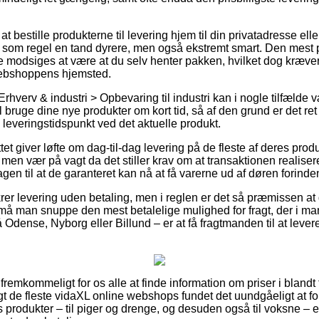
bestille produkterne til levering hjem til din privatadresse eller
 som regel en tand dyrere, men også ekstremt smart. Den mest 
e modsiges at være at du selv henter pakken, hvilket dog kræver 
webshoppens hjemsted.
rhverv & industri > Opbevaring til industri kan i nogle tilfælde
 bruge dine nye produkter om kort tid, så af den grund er det ret
 leveringstidspunkt ved det aktuelle produkt.
tet giver løfte om dag-til-dag levering på de fleste af deres pro
men vær på vagt da det stiller krav om at transaktionen realiser
en til at de garanteret kan nå at få varerne ud af døren forinden 
rer levering uden betaling, men i reglen er det så præmissen at 
 må man snuppe den mest betalelige mulighed for fragt, der i m
 Odense, Nyborg eller Billund – er at få fragtmanden til at levere 
 fremkommeligt for os alle at finde information om priser i blandt 
ngt de fleste vidaXL online webshops fundet det uundgåeligt at 
produkter – til piger og drenge, og desuden også til voksne – ef