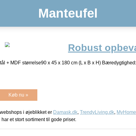
Manteufel
Robust opbeva
stål + MDF størrelse90 x 45 x 180 cm (L x B x H) Bæredygtighed:
Køb nu »
webshops i øjeblikket er
Damask.dk
,
TrendyLiving.dk
,
MyHomeM
 har et stort sortiment til gode priser.