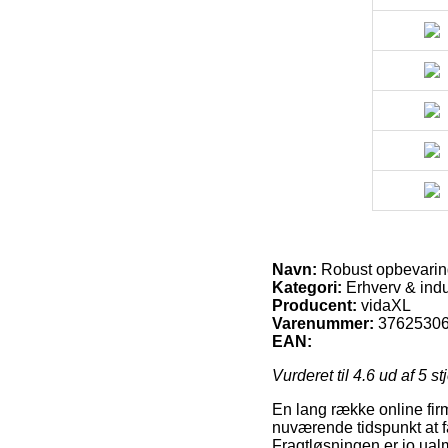
Navn:
Robust opbevarin
Kategori:
Erhverv & indus
Producent:
vidaXL
Varenummer:
3762530
EAN:
Vurderet til
4.6
ud af 5 st
En lang række online fir
nuværende tidspunkt at få 
Fragtløsningen er jo ual