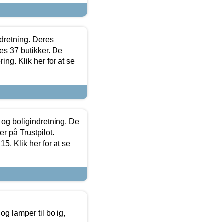
ndretning. Deres
s 37 butikker. De
ing. Klik her for at se
 og boligindretning. De
r på Trustpilot.
5. Klik her for at se
g lamper til bolig,