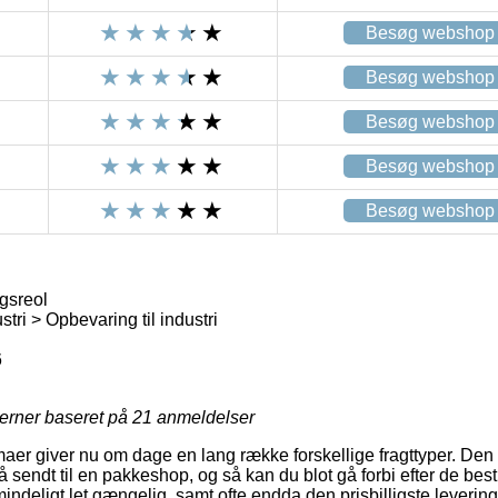
Besøg webshop
Besøg webshop
Besøg webshop
Besøg webshop
Besøg webshop
gsreol
tri > Opbevaring til industri
6
jerner baseret på
21
anmeldelser
maer giver nu om dage en lang række forskellige fragttyper. De
sendt til en pakkeshop, og så kan du blot gå forbi efter de bestil
mindeligt let gængelig, samt ofte endda den prisbilligste leveri