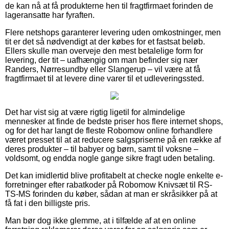
de kan nå at få produkterne hen til fragtfirmaet forinden de
lageransatte har fyraften.
Flere netshops garanterer levering uden omkostninger, men
tit er det så nødvendigt at der købes for et fastsat beløb.
Ellers skulle man overveje den mest betalelige form for
levering, der tit – uafhængig om man befinder sig nær
Randers, Nørresundby eller Slangerup – vil være at få
fragtfirmaet til at levere dine varer til et udleveringssted.
Det har vist sig at være rigtig ligetil for almindelige
mennesker at finde de bedste priser hos flere internet shops,
og for det har langt de fleste Robomow online forhandlere
været presset til at at reducere salgspriserne på en række af
deres produkter – til babyer og børn, samt til voksne –
voldsomt, og endda nogle gange sikre fragt uden betaling.
Det kan imidlertid blive profitabelt at checke nogle enkelte e-
forretninger efter rabatkoder på Robomow Knivsæt til RS-
TS-MS forinden du køber, sådan at man er skråsikker på at
få fat i den billigste pris.
Man bør dog ikke glemme, at i tilfælde af at en online