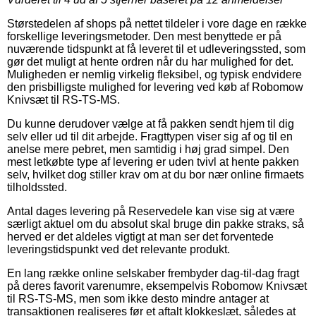
Størstedelen af shops på nettet tildeler i vore dage en række
forskellige leveringsmetoder. Den mest benyttede er på
nuværende tidspunkt at få leveret til et udleveringssted, som
gør det muligt at hente ordren når du har mulighed for det.
Muligheden er nemlig virkelig fleksibel, og typisk endvidere
den prisbilligste mulighed for levering ved køb af Robomow
Knivsæt til RS-TS-MS.
Du kunne derudover vælge at få pakken sendt hjem til dig
selv eller ud til dit arbejde. Fragttypen viser sig af og til en
anelse mere pebret, men samtidig i høj grad simpel. Den
mest letkøbte type af levering er uden tvivl at hente pakken
selv, hvilket dog stiller krav om at du bor nær online firmaets
tilholdssted.
Antal dages levering på Reservedele kan vise sig at være
særligt aktuel om du absolut skal bruge din pakke straks, så
herved er det aldeles vigtigt at man ser det forventede
leveringstidspunkt ved det relevante produkt.
En lang række online selskaber frembyder dag-til-dag fragt
på deres favorit varenumre, eksempelvis Robomow Knivsæt
til RS-TS-MS, men som ikke desto mindre antager at
transaktionen realiseres før et aftalt klokkeslæt, således at