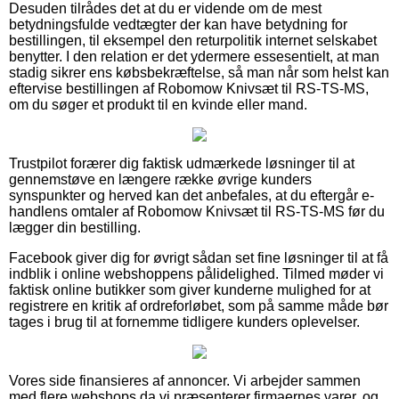
Desuden tilrådes det at du er vidende om de mest
betydningsfulde vedtægter der kan have betydning for
bestillingen, til eksempel den returpolitik internet selskabet
benytter. I den relation er det ydermere essesentielt, at man
stadig sikrer ens købsbekræftelse, så man når som helst kan
eftervise bestillingen af Robomow Knivsæt til RS-TS-MS,
om du søger et produkt til en kvinde eller mand.
Trustpilot forærer dig faktisk udmærkede løsninger til at
gennemstøve en længere række øvrige kunders
synspunkter og herved kan det anbefales, at du eftergår e-
handlens omtaler af Robomow Knivsæt til RS-TS-MS før du
lægger din bestilling.
Facebook giver dig for øvrigt sådan set fine løsninger til at få
indblik i online webshoppens pålidelighed. Tilmed møder vi
faktisk online butikker som giver kunderne mulighed for at
registrere en kritik af ordreforløbet, som på samme måde bør
tages i brug til at fornemme tidligere kunders oplevelser.
Vores side finansieres af annoncer. Vi arbejder sammen
med flere webshops da vi præsenterer firmaernes varer, og