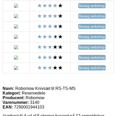
Besøg webshop
Besøg webshop
Besøg webshop
Besøg webshop
Besøg webshop
Besøg webshop
Besøg webshop
Navn:
Robomow Knivsæt til RS-TS-MS
Kategori:
Reservedele
Producent:
Robomow
Varenummer:
3140
EAN:
7290001944103
Vurderet til
4
ud af 5 stjerner baseret på
12
anmeldelser