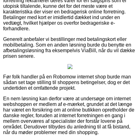
forretning reklamerer deres varer for en salgspris som er
utopisk tiltalende, kunne det for det meste være et
karakteristika der viser en bedragerisk online forretning.
Betalinger med kort er imidlertid dækket ind under en
vedtægt, hvilket hjælper os overfor bedrageriske e-
forhandlere.
Generelt anbefaler vi bestillinger med betalingskort eller
mobilbetaling. Som en anden løsning burde du benytte en
afbetalingsløsning fra eksempelvis ViaBill, når du vil dække
prisen senere.
Før folk handler på en Robomow internet shop burde man
sådan set tage stilling til shoppens betingelser, dog er det
undertiden et omfattende projekt.
En nem løsning kan derfor være at undersøge om internet
webshoppen er medlem af e-mærket, grundet at det længe
har været en forsikring om at online butikken opretholder de
danske regler, foruden at internet forretningen en gang i
mellem overværes af specialister der forstår lovene på
området. Derudover tilbydes du anledning til at få bistand,
når du møder problemer med din shopping.