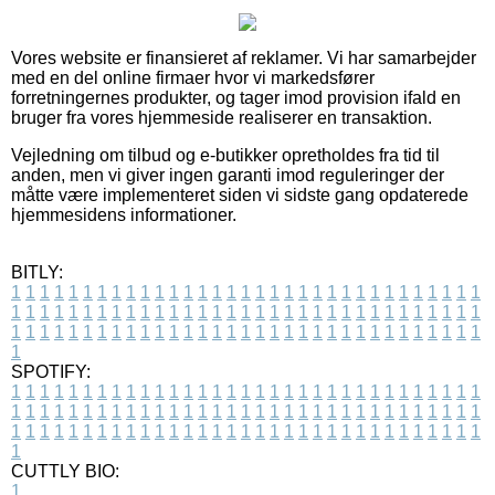
Vores website er finansieret af reklamer. Vi har samarbejder
med en del online firmaer hvor vi markedsfører
forretningernes produkter, og tager imod provision ifald en
bruger fra vores hjemmeside realiserer en transaktion.
Vejledning om tilbud og e-butikker opretholdes fra tid til
anden, men vi giver ingen garanti imod reguleringer der
måtte være implementeret siden vi sidste gang opdaterede
hjemmesidens informationer.
BITLY:
1
1
1
1
1
1
1
1
1
1
1
1
1
1
1
1
1
1
1
1
1
1
1
1
1
1
1
1
1
1
1
1
1
1
1
1
1
1
1
1
1
1
1
1
1
1
1
1
1
1
1
1
1
1
1
1
1
1
1
1
1
1
1
1
1
1
1
1
1
1
1
1
1
1
1
1
1
1
1
1
1
1
1
1
1
1
1
1
1
1
1
1
1
1
1
1
1
1
1
1
SPOTIFY:
1
1
1
1
1
1
1
1
1
1
1
1
1
1
1
1
1
1
1
1
1
1
1
1
1
1
1
1
1
1
1
1
1
1
1
1
1
1
1
1
1
1
1
1
1
1
1
1
1
1
1
1
1
1
1
1
1
1
1
1
1
1
1
1
1
1
1
1
1
1
1
1
1
1
1
1
1
1
1
1
1
1
1
1
1
1
1
1
1
1
1
1
1
1
1
1
1
1
1
1
CUTTLY BIO:
1