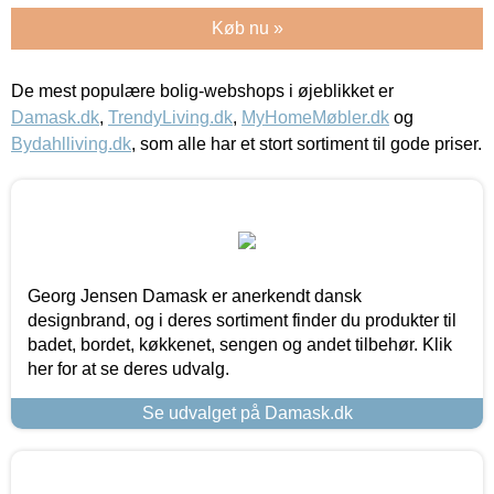
Køb nu »
De mest populære bolig-webshops i øjeblikket er
Damask.dk
,
TrendyLiving.dk
,
MyHomeMøbler.dk
og
Bydahlliving.dk
, som alle har et stort sortiment til gode priser.
Georg Jensen Damask er anerkendt dansk
designbrand, og i deres sortiment finder du produkter til
badet, bordet, køkkenet, sengen og andet tilbehør. Klik
her for at se deres udvalg.
Se udvalget på Damask.dk