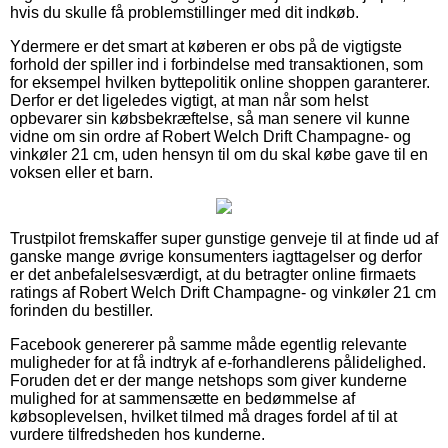
hvis du skulle få problemstillinger med dit indkøb.
Ydermere er det smart at køberen er obs på de vigtigste
forhold der spiller ind i forbindelse med transaktionen, som
for eksempel hvilken byttepolitik online shoppen garanterer.
Derfor er det ligeledes vigtigt, at man når som helst
opbevarer sin købsbekræftelse, så man senere vil kunne
vidne om sin ordre af Robert Welch Drift Champagne- og
vinkøler 21 cm, uden hensyn til om du skal købe gave til en
voksen eller et barn.
Trustpilot fremskaffer super gunstige genveje til at finde ud af
ganske mange øvrige konsumenters iagttagelser og derfor
er det anbefalelsesværdigt, at du betragter online firmaets
ratings af Robert Welch Drift Champagne- og vinkøler 21 cm
forinden du bestiller.
Facebook genererer på samme måde egentlig relevante
muligheder for at få indtryk af e-forhandlerens pålidelighed.
Foruden det er der mange netshops som giver kunderne
mulighed for at sammensætte en bedømmelse af
købsoplevelsen, hvilket tilmed må drages fordel af til at
vurdere tilfredsheden hos kunderne.