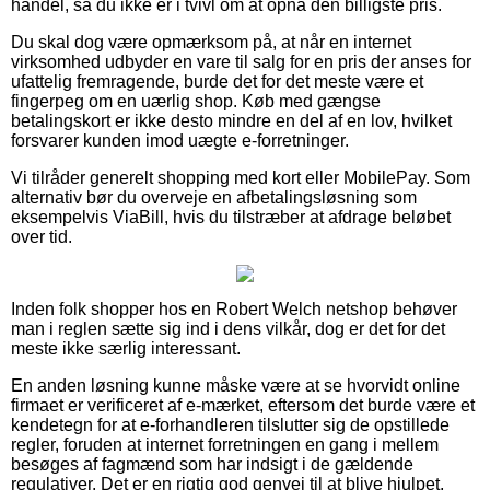
handel, så du ikke er i tvivl om at opnå den billigste pris.
Du skal dog være opmærksom på, at når en internet
virksomhed udbyder en vare til salg for en pris der anses for
ufattelig fremragende, burde det for det meste være et
fingerpeg om en uærlig shop. Køb med gængse
betalingskort er ikke desto mindre en del af en lov, hvilket
forsvarer kunden imod uægte e-forretninger.
Vi tilråder generelt shopping med kort eller MobilePay. Som
alternativ bør du overveje en afbetalingsløsning som
eksempelvis ViaBill, hvis du tilstræber at afdrage beløbet
over tid.
Inden folk shopper hos en Robert Welch netshop behøver
man i reglen sætte sig ind i dens vilkår, dog er det for det
meste ikke særlig interessant.
En anden løsning kunne måske være at se hvorvidt online
firmaet er verificeret af e-mærket, eftersom det burde være et
kendetegn for at e-forhandleren tilslutter sig de opstillede
regler, foruden at internet forretningen en gang i mellem
besøges af fagmænd som har indsigt i de gældende
regulativer. Det er en rigtig god genvej til at blive hjulpet,