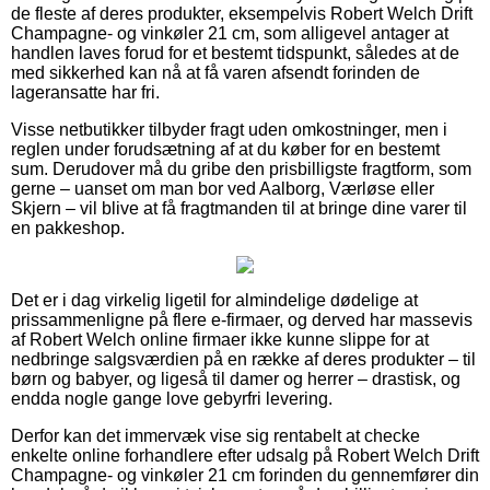
de fleste af deres produkter, eksempelvis Robert Welch Drift
Champagne- og vinkøler 21 cm, som alligevel antager at
handlen laves forud for et bestemt tidspunkt, således at de
med sikkerhed kan nå at få varen afsendt forinden de
lageransatte har fri.
Visse netbutikker tilbyder fragt uden omkostninger, men i
reglen under forudsætning af at du køber for en bestemt
sum. Derudover må du gribe den prisbilligste fragtform, som
gerne – uanset om man bor ved Aalborg, Værløse eller
Skjern – vil blive at få fragtmanden til at bringe dine varer til
en pakkeshop.
Det er i dag virkelig ligetil for almindelige dødelige at
prissammenligne på flere e-firmaer, og derved har massevis
af Robert Welch online firmaer ikke kunne slippe for at
nedbringe salgsværdien på en række af deres produkter – til
børn og babyer, og ligeså til damer og herrer – drastisk, og
endda nogle gange love gebyrfri levering.
Derfor kan det immervæk vise sig rentabelt at checke
enkelte online forhandlere efter udsalg på Robert Welch Drift
Champagne- og vinkøler 21 cm forinden du gennemfører din