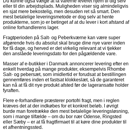
Du kunne også vælge at få varerne leveret hjem til dig selv
eller til din arbejdsplads. Muligheden viser sig almindeligvis
en sjat mere bekostelig, men desuden ret så smart. Den
mest betalelige leveringsmetode er dog selv at hente
produkterne, som jo er betinget af at du lever i kort afstand af
online forhandlerens lager.
Fragtperioden på Salt- og Peberkværne kan være super
afgørende hvis du absolut skal bruge dine nye varer inden
for få dage, og herved er det virkelig relevant at vi tjekker
den anslåede leveringsdato for den pågældende vare.
Masser af e-butikker i Danmark annoncerer levering efter en
enkelt hverdag på mange produkter, eksempelvis Rhombe
Salt- og pebersæt, som imidlertid er forudsat at bestillingen
gennemføres inden et fastsat klokkeslæt, så de garanteret
kan nå at få dit nye produkt afsted før de lageransatte holder
fyraften.
Flere e-forhandlere præsterer portofri fragt, men i reglen
kræves det at der indkøbes for et konkret beløb. I øvrigt
burde man foretrække den mest betalelige leveringsløsning,
som i mange tilfælde – om du bor nær Odense, Ringsted
eller Sæby – er at få fragtfirmaet til at køre dine produkter til
et afhentningssted.