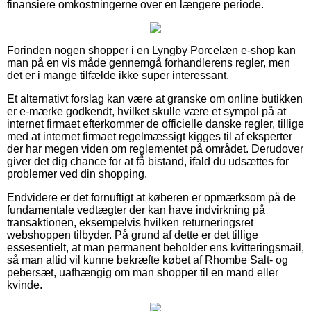
finansiere omkostningerne over en længere periode.
Forinden nogen shopper i en Lyngby Porcelæn e-shop kan
man på en vis måde gennemgå forhandlerens regler, men
det er i mange tilfælde ikke super interessant.
Et alternativt forslag kan være at granske om online butikken
er e-mærke godkendt, hvilket skulle være et sympol på at
internet firmaet efterkommer de officielle danske regler, tillige
med at internet firmaet regelmæssigt kigges til af eksperter
der har megen viden om reglementet på området. Derudover
giver det dig chance for at få bistand, ifald du udsættes for
problemer ved din shopping.
Endvidere er det fornuftigt at køberen er opmærksom på de
fundamentale vedtægter der kan have indvirkning på
transaktionen, eksempelvis hvilken returneringsret
webshoppen tilbyder. På grund af dette er det tillige
essesentielt, at man permanent beholder ens kvitteringsmail,
så man altid vil kunne bekræfte købet af Rhombe Salt- og
pebersæt, uafhængig om man shopper til en mand eller
kvinde.