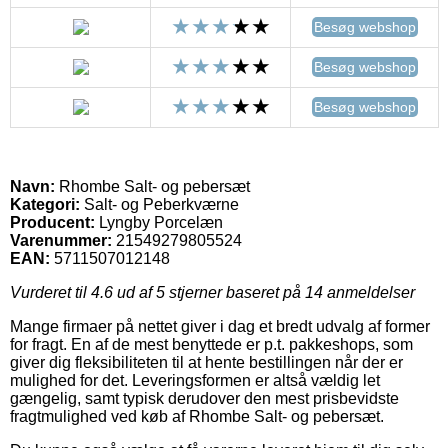
Besøg webshop
Besøg webshop
Besøg webshop
Navn:
Rhombe Salt- og pebersæt
Kategori:
Salt- og Peberkværne
Producent:
Lyngby Porcelæn
Varenummer:
21549279805524
EAN:
5711507012148
Vurderet til
4.6
ud af 5 stjerner baseret på
14
anmeldelser
Mange firmaer på nettet giver i dag et bredt udvalg af former
for fragt. En af de mest benyttede er p.t. pakkeshops, som
giver dig fleksibiliteten til at hente bestillingen når der er
mulighed for det. Leveringsformen er altså vældig let
gængelig, samt typisk derudover den mest prisbevidste
fragtmulighed ved køb af Rhombe Salt- og pebersæt.