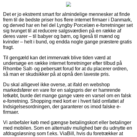
Det er jo ekstremt smart for almindelige mennesker at finde
frem til de bedste priser hos flere internet firmaer i Danmark,
og derved har en hel del Lyngby Porcelæn e-forretninger set
sig tvunget til at reducere salgsværdien på en række af
deres varer – til babyer og børn, og ligeså til mænd og
kvinder – helt i bund, og endda nogle gange præstere gratis
fragt.
Til gengæld kan det immervæk blive tiden værd at
undersøge en række internet forretninger efter tilbud på
Rhombe Salt- og pebersæt forud for at du placerer ordren,
så man er skudsikker på at opnå den laveste pris.
Du skal alligevel ikke overse, at ifald en webshop
markedsfører en vare for en salgspris der er hamrende
letkøbt, burde det mange gange være en varsel om en falsk
e-forretning. Shopping med kort er i hvert fald omfattet af
Indsigelsesordningen, der garanterer os imod falske e-
firmaer.
Vi anbefaler køb med gængse betalingskort eller betalinger
med mobilen. Som en alternativ mulighed bør du udnytte en
afdragsløsning som f.eks. ViaBill, hvis du foretrækker at