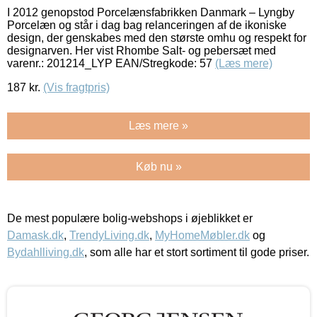
I 2012 genopstod Porcelænsfabrikken Danmark – Lyngby
Porcelæn og står i dag bag relanceringen af de ikoniske
design, der genskabes med den største omhu og respekt for
designarven. Her vist Rhombe Salt- og pebersæt med
varenr.: 201214_LYP EAN/Stregkode: 57
(Læs mere)
187
kr.
(Vis fragtpris)
Læs mere »
Køb nu »
De mest populære bolig-webshops i øjeblikket er
Damask.dk
,
TrendyLiving.dk
,
MyHomeMøbler.dk
og
Bydahlliving.dk
, som alle har et stort sortiment til gode priser.