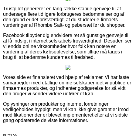
Trustpilot genererer en lang række stabile genveje til at
undersøge flere tidligere forbrugeres bedømmelser og af
den grund er det prisværdigt, at du studerer e-firmaets
vurderinger af Rhombe Salt- og pebersæt før du shopper.
Facebook tilbyder dig endvidere ret så gunstige genveje til
at få indsigt i internet selskabets troværdighed. Desuden ser
vi endda online virksomheder hvor folk kan notere en
vurdering af deres købsoplevelse, som tillige må tages i
brug til at bedømme kundernes tilfredshed.
Vores side er finansieret ved hjælp af reklamer. Vi har faste
samarbejder med utallige online selskaber idet vi publicerer
firmaernes produkter, og indhenter godtgørelse for så vidt
den bruger vi sender videre udfører et køb.
Oplysninger om produkter og internet forretninger
vedligeholdes hyppigt, men vi kan ikke give garantier imod
modifikationer der er blevet implementeret efter at vi sidste
gang opdaterede de viste informationer.