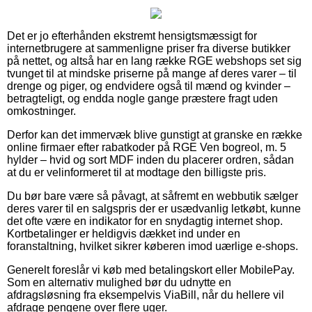
Det er jo efterhånden ekstremt hensigtsmæssigt for
internetbrugere at sammenligne priser fra diverse butikker
på nettet, og altså har en lang række RGE webshops set sig
tvunget til at mindske priserne på mange af deres varer – til
drenge og piger, og endvidere også til mænd og kvinder –
betragteligt, og endda nogle gange præstere fragt uden
omkostninger.
Derfor kan det immervæk blive gunstigt at granske en række
online firmaer efter rabatkoder på RGE Ven bogreol, m. 5
hylder – hvid og sort MDF inden du placerer ordren, sådan
at du er velinformeret til at modtage den billigste pris.
Du bør bare være så påvagt, at såfremt en webbutik sælger
deres varer til en salgspris der er usædvanlig letkøbt, kunne
det ofte være en indikator for en snydagtig internet shop.
Kortbetalinger er heldigvis dækket ind under en
foranstaltning, hvilket sikrer køberen imod uærlige e-shops.
Generelt foreslår vi køb med betalingskort eller MobilePay.
Som en alternativ mulighed bør du udnytte en
afdragsløsning fra eksempelvis ViaBill, når du hellere vil
afdrage pengene over flere uger.