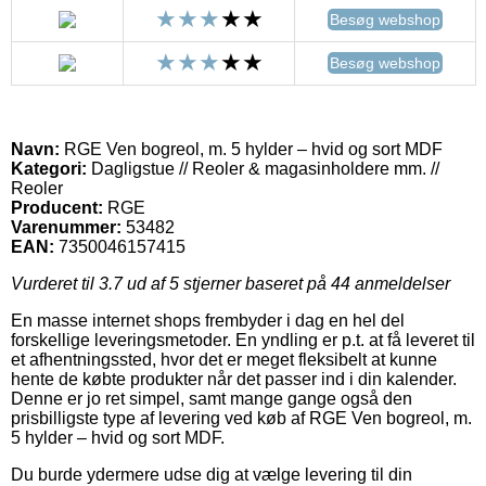
Besøg webshop
Besøg webshop
Navn:
RGE Ven bogreol, m. 5 hylder – hvid og sort MDF
Kategori:
Dagligstue // Reoler & magasinholdere mm. //
Reoler
Producent:
RGE
Varenummer:
53482
EAN:
7350046157415
Vurderet til
3.7
ud af 5 stjerner baseret på
44
anmeldelser
En masse internet shops frembyder i dag en hel del
forskellige leveringsmetoder. En yndling er p.t. at få leveret til
et afhentningssted, hvor det er meget fleksibelt at kunne
hente de købte produkter når det passer ind i din kalender.
Denne er jo ret simpel, samt mange gange også den
prisbilligste type af levering ved køb af RGE Ven bogreol, m.
5 hylder – hvid og sort MDF.
Du burde ydermere udse dig at vælge levering til din