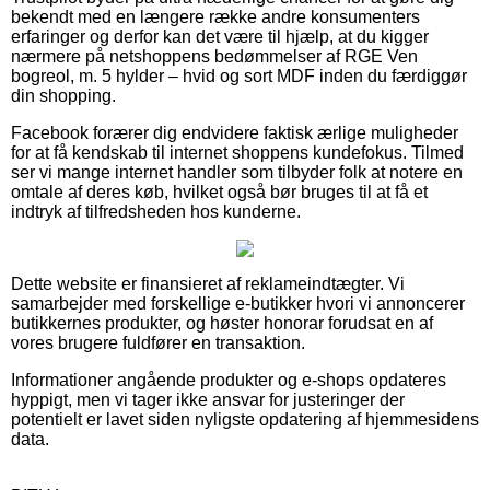
bekendt med en længere række andre konsumenters
erfaringer og derfor kan det være til hjælp, at du kigger
nærmere på netshoppens bedømmelser af RGE Ven
bogreol, m. 5 hylder – hvid og sort MDF inden du færdiggør
din shopping.
Facebook forærer dig endvidere faktisk ærlige muligheder
for at få kendskab til internet shoppens kundefokus. Tilmed
ser vi mange internet handler som tilbyder folk at notere en
omtale af deres køb, hvilket også bør bruges til at få et
indtryk af tilfredsheden hos kunderne.
Dette website er finansieret af reklameindtægter. Vi
samarbejder med forskellige e-butikker hvori vi annoncerer
butikkernes produkter, og høster honorar forudsat en af
vores brugere fuldfører en transaktion.
Informationer angående produkter og e-shops opdateres
hyppigt, men vi tager ikke ansvar for justeringer der
potentielt er lavet siden nyligste opdatering af hjemmesidens
data.