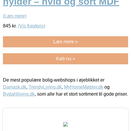
hylder – hvid og sort MDF
(Læs mere)
845
kr.
(Vis fragtpris)
Læs mere »
Køb nu »
De mest populære bolig-webshops i øjeblikket er
Damask.dk
,
TrendyLiving.dk
,
MyHomeMøbler.dk
og
Bydahlliving.dk
, som alle har et stort sortiment til gode priser.