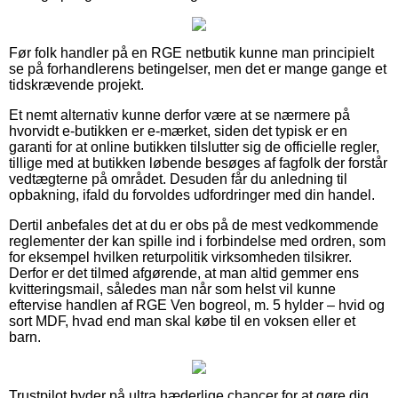
Før folk handler på en RGE netbutik kunne man principielt
se på forhandlerens betingelser, men det er mange gange et
tidskrævende projekt.
Et nemt alternativ kunne derfor være at se nærmere på
hvorvidt e-butikken er e-mærket, siden det typisk er en
garanti for at online butikken tilslutter sig de officielle regler,
tillige med at butikken løbende besøges af fagfolk der forstår
vedtægterne på området. Desuden får du anledning til
opbakning, ifald du forvoldes udfordringer med din handel.
Dertil anbefales det at du er obs på de mest vedkommende
reglementer der kan spille ind i forbindelse med ordren, som
for eksempel hvilken returpolitik virksomheden tilsikrer.
Derfor er det tilmed afgørende, at man altid gemmer ens
kvitteringsmail, således man når som helst vil kunne
eftervise handlen af RGE Ven bogreol, m. 5 hylder – hvid og
sort MDF, hvad end man skal købe til en voksen eller et
barn.
Trustpilot byder på ultra hæderlige chancer for at gøre dig