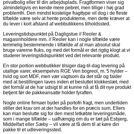
privatbolig eller til din arbejdsplads. Fragtformen viser sig
almindeligvis en kende mere pebret, men tillige i høj grad
problemfri. Den mindst kostelige fragttype vil dog i de fleste
tilfælde være selv at hente produkterne, men dette kræver at
du lever i kort afstand af webbutikkens tilholdssted.
Leveringstidspunktet på Dagligstue // Reoler &
magasinholdere mm. // Reoler kan i nogle tilfælde være
temmelig bestemmende i tilfælde af at man absolut skal
bruge varerne fluks, og med det formål er det rigtig klogt at vi
studerer leveringstidspunktet ved det relevante produkt.
En stor portion webbutikker tilsiger dag-til-dag levering på
utallige varer, eksempelvis RGE Ven bogreol, m. 5 hylder –
hvid og sort MDF, men vær vagtsom da det står og falder
med at bestillingen laves inden et besluttet klokkeslæt, med
det formål at de har udsigt til at kunne nå at få dit nye produkt
betjent før de pakkeansatte holder fyraften.
Nogle online firmaer byder på portofri fragt, men undertiden
stiller det krav om at der handles for en præcis sum. Ellers
kan man beslutte sig for den mest letkøbte leveringsmåde,
som i mange tilfælde – uafhængig om du er tæt på Esbjerg,
Middelfart eller Sæby – vil være at få dem til at køre din
pakke til et udleveringssted.