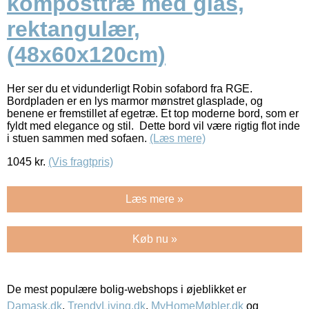
komposttræ med glas,
rektangulær,
(48x60x120cm)
Her ser du et vidunderligt Robin sofabord fra RGE.
Bordpladen er en lys marmor mønstret glasplade, og
benene er fremstillet af egetræ. Et top moderne bord, som er
fyldt med elegance og stil. Dette bord vil være rigtig flot inde
i stuen sammen med sofaen.
(Læs mere)
1045
kr.
(Vis fragtpris)
Læs mere »
Køb nu »
De mest populære bolig-webshops i øjeblikket er
Damask.dk
,
TrendyLiving.dk
,
MyHomeMøbler.dk
og