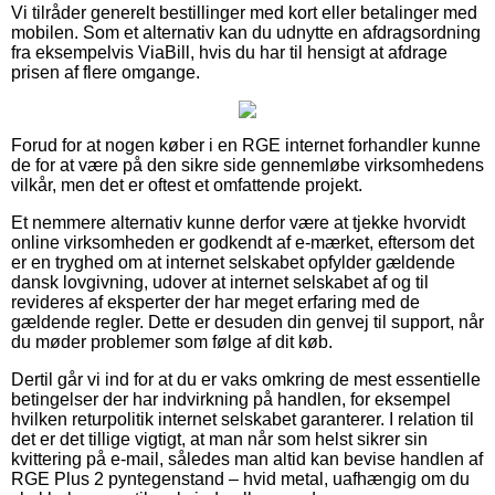
Vi tilråder generelt bestillinger med kort eller betalinger med
mobilen. Som et alternativ kan du udnytte en afdragsordning
fra eksempelvis ViaBill, hvis du har til hensigt at afdrage
prisen af flere omgange.
Forud for at nogen køber i en RGE internet forhandler kunne
de for at være på den sikre side gennemløbe virksomhedens
vilkår, men det er oftest et omfattende projekt.
Et nemmere alternativ kunne derfor være at tjekke hvorvidt
online virksomheden er godkendt af e-mærket, eftersom det
er en tryghed om at internet selskabet opfylder gældende
dansk lovgivning, udover at internet selskabet af og til
revideres af eksperter der har meget erfaring med de
gældende regler. Dette er desuden din genvej til support, når
du møder problemer som følge af dit køb.
Dertil går vi ind for at du er vaks omkring de mest essentielle
betingelser der har indvirkning på handlen, for eksempel
hvilken returpolitik internet selskabet garanterer. I relation til
det er det tillige vigtigt, at man når som helst sikrer sin
kvittering på e-mail, således man altid kan bevise handlen af
RGE Plus 2 pyntegenstand – hvid metal, uafhængig om du