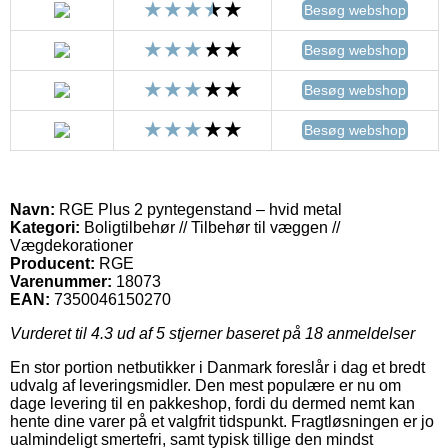
Besøg webshop
Besøg webshop
Besøg webshop
Besøg webshop
Navn:
RGE Plus 2 pyntegenstand – hvid metal
Kategori:
Boligtilbehør // Tilbehør til væggen //
Vægdekorationer
Producent:
RGE
Varenummer:
18073
EAN:
7350046150270
Vurderet til
4.3
ud af 5 stjerner baseret på
18
anmeldelser
En stor portion netbutikker i Danmark foreslår i dag et bredt
udvalg af leveringsmidler. Den mest populære er nu om
dage levering til en pakkeshop, fordi du dermed nemt kan
hente dine varer på et valgfrit tidspunkt. Fragtløsningen er jo
ualmindeligt smertefri, samt typisk tillige den mindst