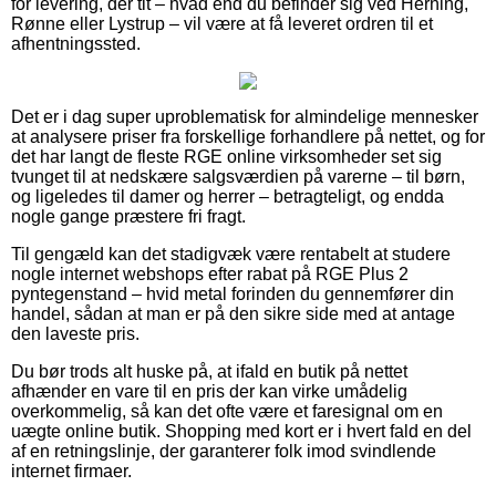
for levering, der tit – hvad end du befinder sig ved Herning,
Rønne eller Lystrup – vil være at få leveret ordren til et
afhentningssted.
Det er i dag super uproblematisk for almindelige mennesker
at analysere priser fra forskellige forhandlere på nettet, og for
det har langt de fleste RGE online virksomheder set sig
tvunget til at nedskære salgsværdien på varerne – til børn,
og ligeledes til damer og herrer – betragteligt, og endda
nogle gange præstere fri fragt.
Til gengæld kan det stadigvæk være rentabelt at studere
nogle internet webshops efter rabat på RGE Plus 2
pyntegenstand – hvid metal forinden du gennemfører din
handel, sådan at man er på den sikre side med at antage
den laveste pris.
Du bør trods alt huske på, at ifald en butik på nettet
afhænder en vare til en pris der kan virke umådelig
overkommelig, så kan det ofte være et faresignal om en
uægte online butik. Shopping med kort er i hvert fald en del
af en retningslinje, der garanterer folk imod svindlende
internet firmaer.