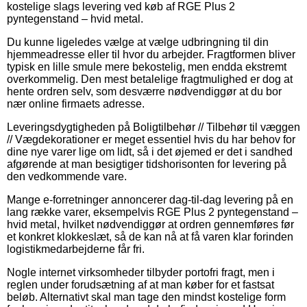
kostelige slags levering ved køb af RGE Plus 2
pyntegenstand – hvid metal.
Du kunne ligeledes vælge at vælge udbringning til din
hjemmeadresse eller til hvor du arbejder. Fragtformen bliver
typisk en lille smule mere bekostelig, men endda ekstremt
overkommelig. Den mest betalelige fragtmulighed er dog at
hente ordren selv, som desværre nødvendiggør at du bor
nær online firmaets adresse.
Leveringsdygtigheden på Boligtilbehør // Tilbehør til væggen
// Vægdekorationer er meget essentiel hvis du har behov for
dine nye varer lige om lidt, så i det øjemed er det i sandhed
afgørende at man besigtiger tidshorisonten for levering på
den vedkommende vare.
Mange e-forretninger annoncerer dag-til-dag levering på en
lang række varer, eksempelvis RGE Plus 2 pyntegenstand –
hvid metal, hvilket nødvendiggør at ordren gennemføres før
et konkret klokkeslæt, så de kan nå at få varen klar forinden
logistikmedarbejderne får fri.
Nogle internet virksomheder tilbyder portofri fragt, men i
reglen under forudsætning af at man køber for et fastsat
beløb. Alternativt skal man tage den mindst kostelige form