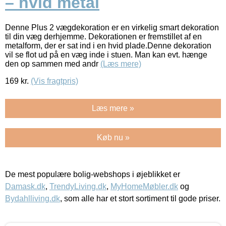
– hvid metal
Denne Plus 2 vægdekoration er en virkelig smart dekoration
til din væg derhjemme. Dekorationen er fremstillet af en
metalform, der er sat ind i en hvid plade.Denne dekoration
vil se flot ud på en væg inde i stuen. Man kan evt. hænge
den op sammen med andr
(Læs mere)
169
kr.
(Vis fragtpris)
Læs mere »
Køb nu »
De mest populære bolig-webshops i øjeblikket er
Damask.dk
,
TrendyLiving.dk
,
MyHomeMøbler.dk
og
Bydahlliving.dk
, som alle har et stort sortiment til gode priser.