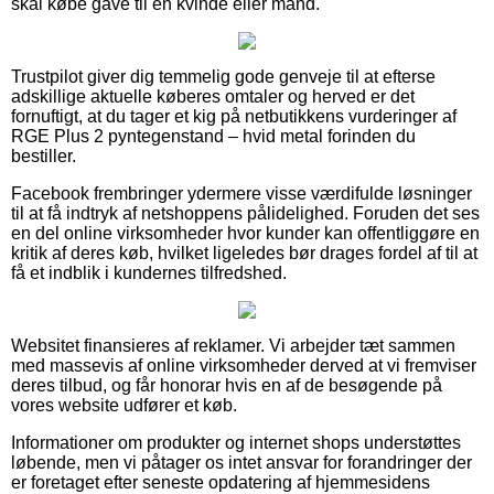
skal købe gave til en kvinde eller mand.
Trustpilot giver dig temmelig gode genveje til at efterse
adskillige aktuelle køberes omtaler og herved er det
fornuftigt, at du tager et kig på netbutikkens vurderinger af
RGE Plus 2 pyntegenstand – hvid metal forinden du
bestiller.
Facebook frembringer ydermere visse værdifulde løsninger
til at få indtryk af netshoppens pålidelighed. Foruden det ses
en del online virksomheder hvor kunder kan offentliggøre en
kritik af deres køb, hvilket ligeledes bør drages fordel af til at
få et indblik i kundernes tilfredshed.
Websitet finansieres af reklamer. Vi arbejder tæt sammen
med massevis af online virksomheder derved at vi fremviser
deres tilbud, og får honorar hvis en af de besøgende på
vores website udfører et køb.
Informationer om produkter og internet shops understøttes
løbende, men vi påtager os intet ansvar for forandringer der
er foretaget efter seneste opdatering af hjemmesidens