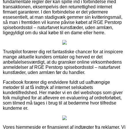
fundamentale regler der kan spille ind i forbindelse med
transaktionen, eksempelvis den returrettighed internet
firmaet garanterer. I den forbindelse er det ydermere
essesentielt, at man stadigvæk gemmer sin kvitteringsmail,
så man i fremtiden vil kunne påvise købet af RGE Perstorp
spisebordsstol – naturfarvet kunstlæder, uden armlæn,
ligegyldigt om du skal købe til en dame eller herre.
Trustpilot forærer dig ret fantastiske chancer for at inspicere
mange aktuelle kunders omtaler og herved er det
anbefalelsesværdigt, at du gransker online virksomhedens
anmeldelser af RGE Perstorp spisebordsstol – naturfarvet
kunstlæder, uden armlæn før du handler.
Facebook forærer dig endvidere fuldt ud uafhængige
metoder til at få indtryk af internet selskabets
kundetilfredshed. Her møder vi en del webshops som giver
folk mulighed for at aflevere en evaluering af ordreforløbet,
som tilmed må tages i brug til at bedømme hvor tilfredse
kunderne er.
Vores hjemmeside er finansieret af indtægter fra reklamer. Vi