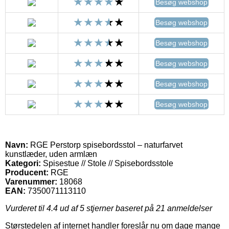
Besøg webshop
Besøg webshop
Besøg webshop
Besøg webshop
Besøg webshop
Besøg webshop
Navn:
RGE Perstorp spisebordsstol – naturfarvet
kunstlæder, uden armlæn
Kategori:
Spisestue // Stole // Spisebordsstole
Producent:
RGE
Varenummer:
18068
EAN:
7350071113110
Vurderet til
4.4
ud af 5 stjerner baseret på
21
anmeldelser
Størstedelen af internet handler foreslår nu om dage mange