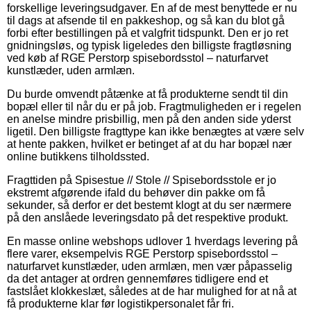
forskellige leveringsudgaver. En af de mest benyttede er nu
til dags at afsende til en pakkeshop, og så kan du blot gå
forbi efter bestillingen på et valgfrit tidspunkt. Den er jo ret
gnidningsløs, og typisk ligeledes den billigste fragtløsning
ved køb af RGE Perstorp spisebordsstol – naturfarvet
kunstlæder, uden armlæn.
Du burde omvendt påtænke at få produkterne sendt til din
bopæl eller til når du er på job. Fragtmuligheden er i regelen
en anelse mindre prisbillig, men på den anden side yderst
ligetil. Den billigste fragttype kan ikke benægtes at være selv
at hente pakken, hvilket er betinget af at du har bopæl nær
online butikkens tilholdssted.
Fragttiden på Spisestue // Stole // Spisebordsstole er jo
ekstremt afgørende ifald du behøver din pakke om få
sekunder, så derfor er det bestemt klogt at du ser nærmere
på den anslåede leveringsdato på det respektive produkt.
En masse online webshops udlover 1 hverdags levering på
flere varer, eksempelvis RGE Perstorp spisebordsstol –
naturfarvet kunstlæder, uden armlæn, men vær påpasselig
da det antager at ordren gennemføres tidligere end et
fastslået klokkeslæt, således at de har mulighed for at nå at
få produkterne klar før logistikpersonalet får fri.