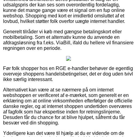
udsalgspris der kan ses som overordentlig fordelagtig,
kunne det mange gange være et signal om en fup online
webshop. Shopping med kort er imidlertid omsluttet af et
lovbud, hvilket støtter folk overfor uægte internet handler.
Generelt tilråder vi køb med gængse betalingskort eller
mobilbetaling. Som et alternativ kunne du anvende en
afdragsløsning fra f.eks. ViaBill, ifald du hellere vil finansiere
regningen over en periode.
Før folk shopper hos en RGE e-handler behøver de egentlig
overveje shoppens handelsbetingelser, det er dog uden tvivl
ikke særlig interessant.
Alternativet kan være at se nærmere på om internet
webshoppen er verificeret af e-mærket, som generelt er en
erklæring om at online virksomheden efterfølger de officielle
danske regler, og at internet shoppen undertiden overværes
af fagfolk som har ekspertise inden for retningslinjerne.
Desuden får du chance for at blive hjulpet, såfremt du får
besvær ved din shopping.
Yderligere kan det være til hjælp at du er vidende om de