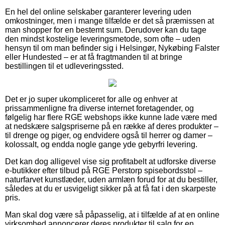
En hel del online selskaber garanterer levering uden
omkostninger, men i mange tilfælde er det så præmissen at
man shopper for en bestemt sum. Derudover kan du tage
den mindst kostelige leveringsmetode, som ofte – uden
hensyn til om man befinder sig i Helsingør, Nykøbing Falster
eller Hundested – er at få fragtmanden til at bringe
bestillingen til et udleveringssted.
Det er jo super ukompliceret for alle og enhver at
prissammenligne fra diverse internet foretagender, og
følgelig har flere RGE webshops ikke kunne lade være med
at nedskære salgspriserne på en række af deres produkter –
til drenge og piger, og endvidere også til herrer og damer –
kolossalt, og endda nogle gange yde gebyrfri levering.
Det kan dog alligevel vise sig profitabelt at udforske diverse
e-butikker efter tilbud på RGE Perstorp spisebordsstol –
naturfarvet kunstlæder, uden armlæn forud for at du bestiller,
således at du er usvigeligt sikker på at få fat i den skarpeste
pris.
Man skal dog være så påpasselig, at i tilfælde af at en online
virksomhed annoncerer deres produkter til salg for en