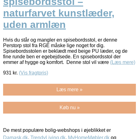
spisebordsstol –
naturfarvet kunstlæder,
uden armlæn
Hvis du står og mangler en spisebordsstol, er denne
Perstorp stol fra RGE måske lige noget for dig.
Spisebordsstolen er beklædt med beige PU læder, og de
fine runde ben er egebejdsede. En spisebordsstol der
emmer af hygge og komfort. Denne stol vil være
(Læs mere)
931
kr.
(Vis fragtpris)
Læs mere »
Køb nu »
De mest populære bolig-webshops i øjeblikket er
Damask.dk
,
TrendyLiving.dk
,
MyHomeMøbler.dk
og