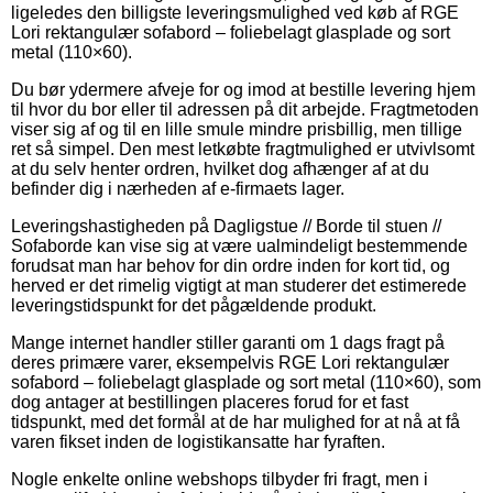
ligeledes den billigste leveringsmulighed ved køb af RGE
Lori rektangulær sofabord – foliebelagt glasplade og sort
metal (110×60).
Du bør ydermere afveje for og imod at bestille levering hjem
til hvor du bor eller til adressen på dit arbejde. Fragtmetoden
viser sig af og til en lille smule mindre prisbillig, men tillige
ret så simpel. Den mest letkøbte fragtmulighed er utvivlsomt
at du selv henter ordren, hvilket dog afhænger af at du
befinder dig i nærheden af e-firmaets lager.
Leveringshastigheden på Dagligstue // Borde til stuen //
Sofaborde kan vise sig at være ualmindeligt bestemmende
forudsat man har behov for din ordre inden for kort tid, og
herved er det rimelig vigtigt at man studerer det estimerede
leveringstidspunkt for det pågældende produkt.
Mange internet handler stiller garanti om 1 dags fragt på
deres primære varer, eksempelvis RGE Lori rektangulær
sofabord – foliebelagt glasplade og sort metal (110×60), som
dog antager at bestillingen placeres forud for et fast
tidspunkt, med det formål at de har mulighed for at nå at få
varen fikset inden de logistikansatte har fyraften.
Nogle enkelte online webshops tilbyder fri fragt, men i