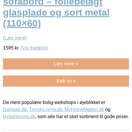
sofabord – foliebelagt
glasplade og sort metal
(110×60)
(Læs mere)
1595
kr.
(Vis fragtpris)
Læs mere »
Køb nu »
De mest populære bolig-webshops i øjeblikket er
Damask.dk
,
TrendyLiving.dk
,
MyHomeMøbler.dk
og
Bydahlliving.dk
, som alle har et stort sortiment til gode priser.