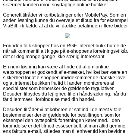
skærmer kunden imod snydagtige online butikker.
Generelt tilråder vi kortbetalinger eller MobilePay. Som en
anden løsning kunne du overveje et tilbud fra for eksempel
ViaBill, i tilfælde af at du vil dække betalingen i flere bidder.
Forinden folk shopper hos en RGE internet butik burde de
når alt kommer til alt kigge på e-shoppens forretningsvilkår,
det er dog mange gange ikke særlig interessant.
En nem løsning kan være at finde ud af om online
webshoppen er godkendt af e-mærket, hvilket bør være en
sikkerhed for at e-shoppen imødekommer de danske love,
og at internet butikken fra tid til anden monitoreres af
specialister som behersker de gældende regulativer.
Desuden tilbydes du lejlighed til en håndsrækning, når du
får dilemmaer i forbindelse med din handel.
Desuden tilråder vi at køberen er sat ind i de mest vitale
bestemmelser der er gældende for bestillingen, som for
eksempel den byttepolitik forretningen kører med. I den
forbindelse er det tilmed essesentielt, at man altid gemmer
ens faktura e-mail, således man til enhver tid kan bevidne