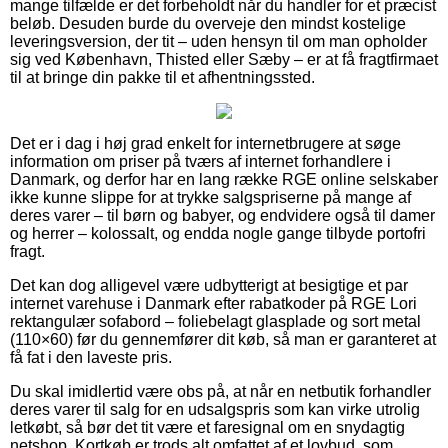
mange tilfælde er det forbeholdt når du handler for et præcist
beløb. Desuden burde du overveje den mindst kostelige
leveringsversion, der tit – uden hensyn til om man opholder
sig ved København, Thisted eller Sæby – er at få fragtfirmaet
til at bringe din pakke til et afhentningssted.
Det er i dag i høj grad enkelt for internetbrugere at søge
information om priser på tværs af internet forhandlere i
Danmark, og derfor har en lang række RGE online selskaber
ikke kunne slippe for at trykke salgspriserne på mange af
deres varer – til børn og babyer, og endvidere også til damer
og herrer – kolossalt, og endda nogle gange tilbyde portofri
fragt.
Det kan dog alligevel være udbytterigt at besigtige et par
internet varehuse i Danmark efter rabatkoder på RGE Lori
rektangulær sofabord – foliebelagt glasplade og sort metal
(110×60) før du gennemfører dit køb, så man er garanteret at
få fat i den laveste pris.
Du skal imidlertid være obs på, at når en netbutik forhandler
deres varer til salg for en udsalgspris som kan virke utrolig
letkøbt, så bør det tit være et faresignal om en snydagtig
netshop. Kortkøb er trods alt omfattet af et lovbud, som