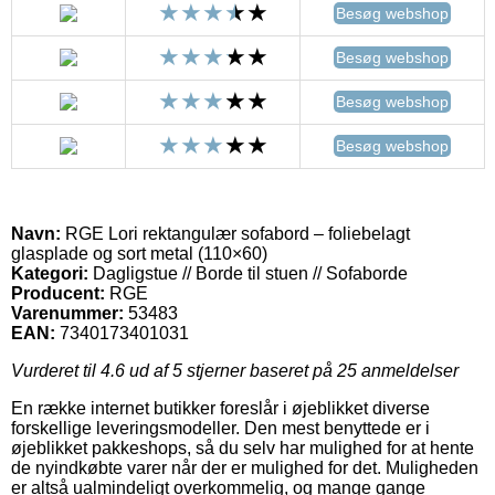
Besøg webshop
Besøg webshop
Besøg webshop
Besøg webshop
Navn:
RGE Lori rektangulær sofabord – foliebelagt
glasplade og sort metal (110×60)
Kategori:
Dagligstue // Borde til stuen // Sofaborde
Producent:
RGE
Varenummer:
53483
EAN:
7340173401031
Vurderet til
4.6
ud af 5 stjerner baseret på
25
anmeldelser
En række internet butikker foreslår i øjeblikket diverse
forskellige leveringsmodeller. Den mest benyttede er i
øjeblikket pakkeshops, så du selv har mulighed for at hente
de nyindkøbte varer når der er mulighed for det. Muligheden
er altså ualmindeligt overkommelig, og mange gange