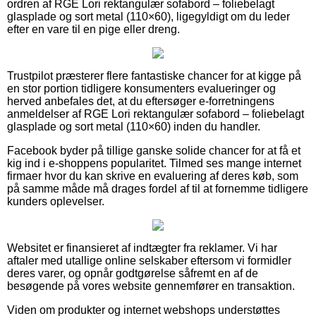
ordren af RGE Lori rektangulær sofabord – foliebelagt
glasplade og sort metal (110×60), ligegyldigt om du leder
efter en vare til en pige eller dreng.
Trustpilot præsterer flere fantastiske chancer for at kigge på
en stor portion tidligere konsumenters evalueringer og
herved anbefales det, at du eftersøger e-forretningens
anmeldelser af RGE Lori rektangulær sofabord – foliebelagt
glasplade og sort metal (110×60) inden du handler.
Facebook byder på tillige ganske solide chancer for at få et
kig ind i e-shoppens popularitet. Tilmed ses mange internet
firmaer hvor du kan skrive en evaluering af deres køb, som
på samme måde må drages fordel af til at fornemme tidligere
kunders oplevelser.
Websitet er finansieret af indtægter fra reklamer. Vi har
aftaler med utallige online selskaber eftersom vi formidler
deres varer, og opnår godtgørelse såfremt en af de
besøgende på vores website gennemfører en transaktion.
Viden om produkter og internet webshops understøttes