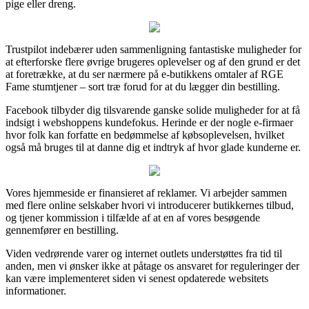
pige eller dreng.
Trustpilot indebærer uden sammenligning fantastiske muligheder for
at efterforske flere øvrige brugeres oplevelser og af den grund er det
at foretrække, at du ser nærmere på e-butikkens omtaler af RGE
Fame stumtjener – sort træ forud for at du lægger din bestilling.
Facebook tilbyder dig tilsvarende ganske solide muligheder for at få
indsigt i webshoppens kundefokus. Herinde er der nogle e-firmaer
hvor folk kan forfatte en bedømmelse af købsoplevelsen, hvilket
også må bruges til at danne dig et indtryk af hvor glade kunderne er.
Vores hjemmeside er finansieret af reklamer. Vi arbejder sammen
med flere online selskaber hvori vi introducerer butikkernes tilbud,
og tjener kommission i tilfælde af at en af vores besøgende
gennemfører en bestilling.
Viden vedrørende varer og internet outlets understøttes fra tid til
anden, men vi ønsker ikke at påtage os ansvaret for reguleringer der
kan være implementeret siden vi senest opdaterede websitets
informationer.