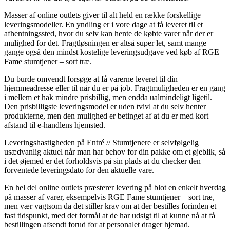
Masser af online outlets giver til alt held en række forskellige
leveringsmodeller. En yndling er i vore dage at få leveret til et
afhentningssted, hvor du selv kan hente de købte varer når der er
mulighed for det. Fragtløsningen er altså super let, samt mange
gange også den mindst kostelige leveringsudgave ved køb af RGE
Fame stumtjener – sort træ.
Du burde omvendt forsøge at få varerne leveret til din
hjemmeadresse eller til når du er på job. Fragtmuligheden er en gang
i mellem et hak mindre prisbillig, men endda ualmindeligt ligetil.
Den prisbilligste leveringsmodel er uden tvivl at du selv henter
produkterne, men den mulighed er betinget af at du er med kort
afstand til e-handlens hjemsted.
Leveringshastigheden på Entré // Stumtjenere er selvfølgelig
usædvanlig aktuel når man har behov for din pakke om et øjeblik, så
i det øjemed er det forholdsvis på sin plads at du checker den
forventede leveringsdato for den aktuelle vare.
En hel del online outlets præsterer levering på blot en enkelt hverdag
på masser af varer, eksempelvis RGE Fame stumtjener – sort træ,
men vær vagtsom da det stiller krav om at der bestilles forinden et
fast tidspunkt, med det formål at de har udsigt til at kunne nå at få
bestillingen afsendt forud for at personalet drager hjemad.