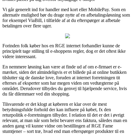
Vi går generelt ind for handler med kort eller MobilePay. Som en
alternativ mulighed bør du drage nytte af en afbetalingsløsning som
for eksempel ViaBill, i tilfælde af at du efterspørger at afbetale
betalingen over flere uger.
Forinden folk køber hos en RGE internet forhandler kunne de
principielt tage stilling til e-shoppens regler, dog er det oftest ikke
videre interessant.
En nemmere løsning kan være at finde ud af om e-firmaet er e-
mærket, siden det almindeligvis er et billede på at online butikken
tilslutter sig de danske love, foruden at internet forretningen tit
efterses af eksperter som har megen viden om vedtægterne på
området. Derudover tilbydes du genvej til hjælpende service, hvis
du får dilemmaer ved din shopping.
Tilsvarende er det klogt at køberen er klar over de mest
betydningsfulde forhold der kan influere på købet, fx den
returpolitik e-forretningen tilbyder. I relation til det er det i øvrigt
relevant, at man når som helst bevarer ens faktura, således man en
anden gang vil kunne vidne om bestillingen af RGE Fame
stumtjener – sort træ, hvad end man efterspørger produkter til en