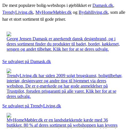
De mest populære bolig-webshops i øjeblikket er
Damask.dk
,
TrendyLiving.dk
,
MyHomeMøbler.dk
og
Bydahlliving.dk
, som alle
har et stort sortiment til gode priser.
Georg Jensen Damask er anerkendt dansk designbrand, og i
deres sortiment finder du produkter til badet, bordet, køkkenet,
sengen og andet tilbehør. Klik her for at se deres udvalg.
Se udvalget på Damask.dk
TrendyLiving.dk har siden 2009 solgt brugskunst, boligtilbehør,
interiør, designvarer og andre ting til hjemmet via deres
webshop. De er e-mærkede og har gode anmeldelser på
Trustpilot, foruden prisgaranti på alle varer. Klik her for at se
deres udvalg.
Se udvalget på TrendyLiving.dk
MyHomeMøbler.dk er en landsdækkende kæde med 36
butikker. 80 % af deres sortiment på webshoppen kan leveres