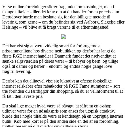
Visse online forretninger sikrer fragt uden omkostninger, men i
mange tilfælde stiller det krav om at du handler for en præcis sum.
Derudover burde man beslutte sig for den billigste metode til
levering, som gerne – om du befinder sig ved Aalborg, Slagelse eller
Helsinge – vil blive at få bragt varerne til et afhentningssted.
Det har vist sig at være virkelig smart for forbrugerne at
prissammenligne hos diverse netbutikker, og derfor har langt de
fleste RGE internet handler i Danmark fundet det nødvendigt at
sænke salgsværdien på deres varer – til babyer og børn, og tillige
også til damer og herrer – enormt, og endda nogle gange love
fragtfri levering.
Derfor kan det alligevel vise sig lukrativt at efterse forskellige
internet selskaber efter rabatkoder på RGE Fame stumtjener – sort
træ forinden du færdiggør din shopping, så du er velinformeret til at
få fat i den laveste pris.
Du skal lige meget hvad være så påvagt, at såfremt en e-shop
udlover varer for en udsalgspris som anses for utopisk attraktiv,
burde det i nogle tilfælde være et kendetegn på en uoprigtig internet
butik. Køb med kort er på den anden side en del af en forordning,
hvilket passer på dig overfor snydagtige e-shops.