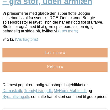
– grå stof, uden armlæn
Vi præsenterer med glæde den super flotte Boogie
spisebordsstol fra svenske RGE. Den skønne Boogie
spisebordsstol er lavet i stof, der har en rigtig flot grå farve.
Stoffet er også med til at gøre spisebordsstolen rigtig
behagelig at sidde på, hvilket vi
(Læs mere)
945
kr.
(Vis fragtpris)
Læs mere »
Køb nu »
De mest populære bolig-webshops i øjeblikket er
Damask.dk
,
TrendyLiving.dk
,
MyHomeMøbler.dk
og
Bydahlliving.dk
, som alle har et stort sortiment til gode priser.