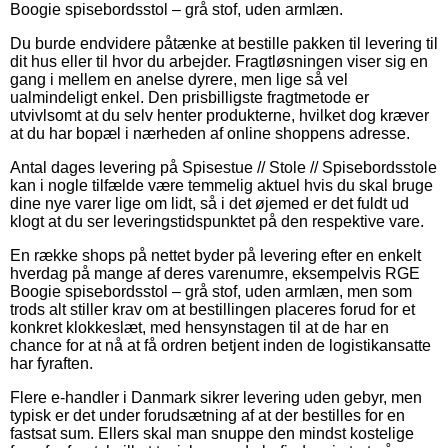
Boogie spisebordsstol – grå stof, uden armlæn.
Du burde endvidere påtænke at bestille pakken til levering til
dit hus eller til hvor du arbejder. Fragtløsningen viser sig en
gang i mellem en anelse dyrere, men lige så vel
ualmindeligt enkel. Den prisbilligste fragtmetode er
utvivlsomt at du selv henter produkterne, hvilket dog kræver
at du har bopæl i nærheden af online shoppens adresse.
Antal dages levering på Spisestue // Stole // Spisebordsstole
kan i nogle tilfælde være temmelig aktuel hvis du skal bruge
dine nye varer lige om lidt, så i det øjemed er det fuldt ud
klogt at du ser leveringstidspunktet på den respektive vare.
En række shops på nettet byder på levering efter en enkelt
hverdag på mange af deres varenumre, eksempelvis RGE
Boogie spisebordsstol – grå stof, uden armlæn, men som
trods alt stiller krav om at bestillingen placeres forud for et
konkret klokkeslæt, med hensynstagen til at de har en
chance for at nå at få ordren betjent inden de logistikansatte
har fyraften.
Flere e-handler i Danmark sikrer levering uden gebyr, men
typisk er det under forudsætning af at der bestilles for en
fastsat sum. Ellers skal man snuppe den mindst kostelige