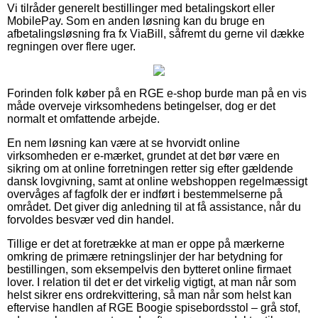
Vi tilråder generelt bestillinger med betalingskort eller
MobilePay. Som en anden løsning kan du bruge en
afbetalingsløsning fra fx ViaBill, såfremt du gerne vil dække
regningen over flere uger.
Forinden folk køber på en RGE e-shop burde man på en vis
måde overveje virksomhedens betingelser, dog er det
normalt et omfattende arbejde.
En nem løsning kan være at se hvorvidt online
virksomheden er e-mærket, grundet at det bør være en
sikring om at online forretningen retter sig efter gældende
dansk lovgivning, samt at online webshoppen regelmæssigt
overvåges af fagfolk der er indført i bestemmelserne på
området. Det giver dig anledning til at få assistance, når du
forvoldes besvær ved din handel.
Tillige er det at foretrække at man er oppe på mærkerne
omkring de primære retningslinjer der har betydning for
bestillingen, som eksempelvis den bytteret online firmaet
lover. I relation til det er det virkelig vigtigt, at man når som
helst sikrer ens ordrekvittering, så man når som helst kan
eftervise handlen af RGE Boogie spisebordsstol – grå stof,