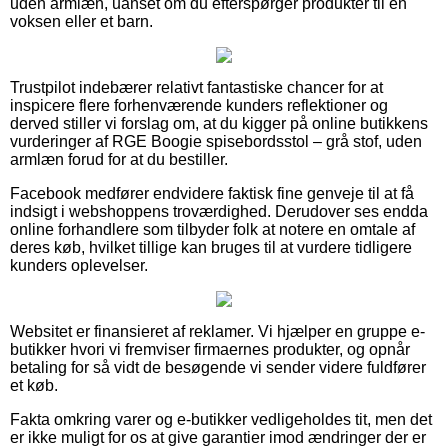
uden armlæn, uanset om du efterspørger produkter til en
voksen eller et barn.
Trustpilot indebærer relativt fantastiske chancer for at
inspicere flere forhenværende kunders reflektioner og
derved stiller vi forslag om, at du kigger på online butikkens
vurderinger af RGE Boogie spisebordsstol – grå stof, uden
armlæn forud for at du bestiller.
Facebook medfører endvidere faktisk fine genveje til at få
indsigt i webshoppens troværdighed. Derudover ses endda
online forhandlere som tilbyder folk at notere en omtale af
deres køb, hvilket tillige kan bruges til at vurdere tidligere
kunders oplevelser.
Websitet er finansieret af reklamer. Vi hjælper en gruppe e-
butikker hvori vi fremviser firmaernes produkter, og opnår
betaling for så vidt de besøgende vi sender videre fuldfører
et køb.
Fakta omkring varer og e-butikker vedligeholdes tit, men det
er ikke muligt for os at give garantier imod ændringer der er