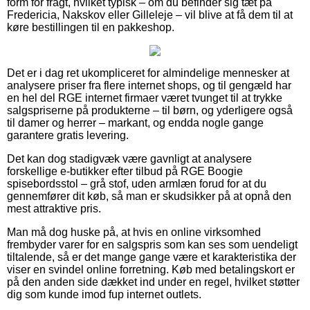
form for fragt, hvilket typisk – om du befinder sig tæt på
Fredericia, Nakskov eller Gilleleje – vil blive at få dem til at
køre bestillingen til en pakkeshop.
Det er i dag ret ukompliceret for almindelige mennesker at
analysere priser fra flere internet shops, og til gengæld har
en hel del RGE internet firmaer været tvunget til at trykke
salgspriserne på produkterne – til børn, og yderligere også
til damer og herrer – markant, og endda nogle gange
garantere gratis levering.
Det kan dog stadigvæk være gavnligt at analysere
forskellige e-butikker efter tilbud på RGE Boogie
spisebordsstol – grå stof, uden armlæn forud for at du
gennemfører dit køb, så man er skudsikker på at opnå den
mest attraktive pris.
Man må dog huske på, at hvis en online virksomhed
frembyder varer for en salgspris som kan ses som uendeligt
tiltalende, så er det mange gange være et karakteristika der
viser en svindel online forretning. Køb med betalingskort er
på den anden side dækket ind under en regel, hvilket støtter
dig som kunde imod fup internet outlets.