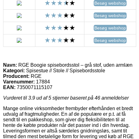
Besøg webshop
Besøg webshop
Besøg webshop
Besøg webshop
Navn:
RGE Boogie spisebordsstol – grå stof, uden armlæn
Kategori:
Spisestue // Stole // Spisebordsstole
Producent:
RGE
Varenummer:
17884
EAN:
7350071115107
Vurderet til
3.9
ud af 5 stjerner baseret på
46
anmeldelser
Mange online virksomheder frembyder efterhånden et bredt
udvalg af fragtmuligheder. En af de populære er p.t. at få
sendt til en pakkeshop, som giver dig fleksibiliteten til at
hente de købte produkter når det passer ind i din hverdag.
Leveringsformen er altså særdeles gnidningsløs, samt tit
tilmed den mest betalelige form for levering ved køb af RGE