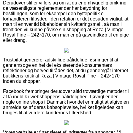
Derudover stiller vi forslag om at du er omhyggelig omkring
de væsentligste reglementer der har betydning for
bestillingen, som for eksempel den byttepolitik e-
forhandleren tilbyder. I den relation er det desuden vigtigt, at
man til enhver tid bibeholder sin kvitteringsmail, så man i
fremtiden vil kunne påvise sin shopping af Reza | Vintage
Royal Fine – 242×170, om man er på gaveindkøb til en pige
eller dreng.
Trustpilot genererer adskillige pålidelige løsninger til at
gennemsøge en hel del eksisterende konsumenters
reflektioner og herved tilrådes det, at du gennemgår internet
butikkens kritik af Reza | Vintage Royal Fine – 242×170
inden du shopper.
Facebook frembringer derudover altid troværdige metoder til
at få indblik i webshoppens pålidelighed. I øvrigt er der
nogle online shops i Danmark hvor det er muligt at afgive en
anmeldelse af deres købsoplevelse, hvilket ligeledes kan
bruges til at vurdere kundernes tilfredshed.
Vores website er finansieret af indtægter fra annoncer. Vi