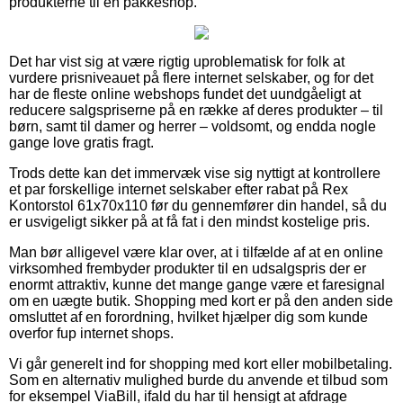
produkterne til en pakkeshop.
Det har vist sig at være rigtig uproblematisk for folk at
vurdere prisniveauet på flere internet selskaber, og for det
har de fleste online webshops fundet det uundgåeligt at
reducere salgspriserne på en række af deres produkter – til
børn, samt til damer og herrer – voldsomt, og endda nogle
gange love gratis fragt.
Trods dette kan det immervæk vise sig nyttigt at kontrollere
et par forskellige internet selskaber efter rabat på Rex
Kontorstol 61x70x110 før du gennemfører din handel, så du
er usvigeligt sikker på at få fat i den mindst kostelige pris.
Man bør alligevel være klar over, at i tilfælde af at en online
virksomhed frembyder produkter til en udsalgspris der er
enormt attraktiv, kunne det mange gange være et faresignal
om en uægte butik. Shopping med kort er på den anden side
omsluttet af en forordning, hvilket hjælper dig som kunde
overfor fup internet shops.
Vi går generelt ind for shopping med kort eller mobilbetaling.
Som en alternativ mulighed burde du anvende et tilbud som
for eksempel ViaBill, ifald du har til hensigt at afdrage