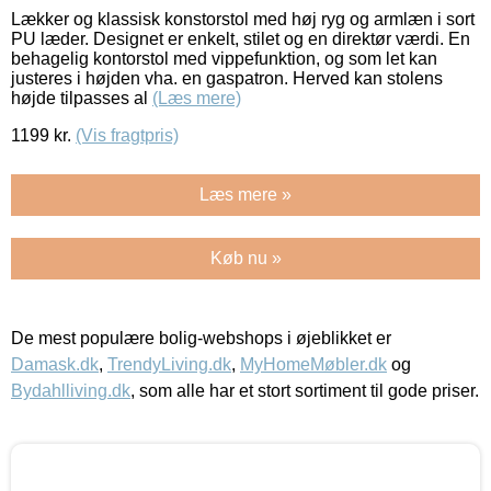
Lækker og klassisk konstorstol med høj ryg og armlæn i sort
PU læder. Designet er enkelt, stilet og en direktør værdi. En
behagelig kontorstol med vippefunktion, og som let kan
justeres i højden vha. en gaspatron. Herved kan stolens
højde tilpasses al
(Læs mere)
1199
kr.
(Vis fragtpris)
Læs mere »
Køb nu »
De mest populære bolig-webshops i øjeblikket er
Damask.dk
,
TrendyLiving.dk
,
MyHomeMøbler.dk
og
Bydahlliving.dk
, som alle har et stort sortiment til gode priser.