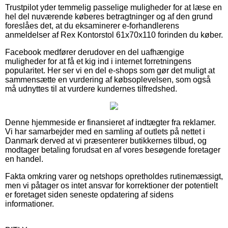
Trustpilot yder temmelig passelige muligheder for at læse en
hel del nuværende køberes betragtninger og af den grund
foreslåes det, at du eksaminerer e-forhandlerens
anmeldelser af Rex Kontorstol 61x70x110 forinden du køber.
Facebook medfører derudover en del uafhængige
muligheder for at få et kig ind i internet forretningens
popularitet. Her ser vi en del e-shops som gør det muligt at
sammensætte en vurdering af købsoplevelsen, som også
må udnyttes til at vurdere kundernes tilfredshed.
Denne hjemmeside er finansieret af indtægter fra reklamer.
Vi har samarbejder med en samling af outlets på nettet i
Danmark derved at vi præsenterer butikkernes tilbud, og
modtager betaling forudsat en af vores besøgende foretager
en handel.
Fakta omkring varer og netshops opretholdes rutinemæssigt,
men vi påtager os intet ansvar for korrektioner der potentielt
er foretaget siden seneste opdatering af sidens
informationer.