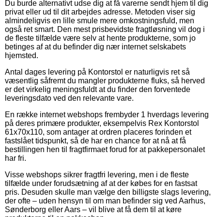
Du burde alternativt udse dig at få varerne sendt hjem til dig
privat eller ud til dit arbejdes adresse. Metoden viser sig
almindeligvis en lille smule mere omkostningsfuld, men
også ret smart. Den mest prisbevidste fragtløsning vil dog i
de fleste tilfælde være selv at hente produkterne, som jo
betinges af at du befinder dig nær internet selskabets
hjemsted.
Antal dages levering på Kontorstol er naturligvis ret så
væsentlig såfremt du mangler produkterne fluks, så herved
er det virkelig meningsfuldt at du finder den forventede
leveringsdato ved den relevante vare.
En række internet webshops frembyder 1 hverdags levering
på deres primære produkter, eksempelvis Rex Kontorstol
61x70x110, som antager at ordren placeres forinden et
fastslået tidspunkt, så de har en chance for at nå at få
bestillingen hen til fragtfirmaet forud for at pakkepersonalet
har fri.
Visse webshops sikrer fragtfri levering, men i de fleste
tilfælde under forudsætning af at der købes for en fastsat
pris. Desuden skulle man vælge den billigste slags levering,
der ofte – uden hensyn til om man befinder sig ved Aarhus,
Sønderborg eller Aars – vil blive at få dem til at køre