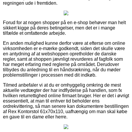
regningen ude i fremtiden.
Forud for at nogen shopper på en e-shop behøver man helt
sikkert kigge på deres betingelser, men det er i mange
tilfælde et omfattende arbejde.
En anden mulighed kunne derfor være at efterse om online
virksomheden er e-mærke godkendt, siden det skulle være
en antydning af at webshoppen opretholder de danske
regler, samt at shoppen jævnligt revurderes af fagfolk som
har meget erfaring med reglerne på området. Derudover
tilbydes du anledning til en håndsrækning, når du møder
problemstillinger i processen med dit indkøb.
Tilmed anbefaler vi at du er omhyggelig omkring de mest
aktuelle vedtægter der har indflydelse på handlen, som fx
hvilken returrettighed online firmaet bruger. Her er det i øvrigt
essesentielt, at man til enhver tid beholder ens
ordrekvittering, så man senere kan dokumentere bestillingen
af Rex Kontorstol 61x70x110, uafhængig om man skal købe
en gave til en dame eller herre.