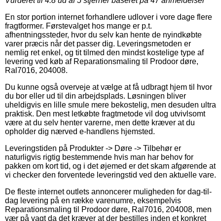
Vurderet til
4.8
ud af 5 stjerner baseret på
47
anmeldelser
En stor portion internet forhandlere udlover i vore dage flere
fragtformer. Førstevalget hos mange er p.t.
afhentningssteder, hvor du selv kan hente de nyindkøbte
varer præcis når det passer dig. Leveringsmetoden er
nemlig ret enkel, og tit tilmed den mindst kostelige type af
levering ved køb af Reparationsmaling til Prodoor døre,
Ral7016, 204008.
Du kunne også overveje at vælge at få udbragt hjem til hvor
du bor eller ud til din arbejdsplads. Løsningen bliver
uheldigvis en lille smule mere bekostelig, men desuden ultra
praktisk. Den mest letkøbte fragtmetode vil dog utvivlsomt
være at du selv henter varerne, men dette kræver at du
opholder dig nærved e-handlens hjemsted.
Leveringstiden på Produkter -> Døre -> Tilbehør er
naturligvis rigtig bestemmende hvis man har behov for
pakken om kort tid, og i det øjemed er det skam afgørende at
vi checker den forventede leveringstid ved den aktuelle vare.
De fleste internet outlets annoncerer muligheden for dag-til-
dag levering på en række varenumre, eksempelvis
Reparationsmaling til Prodoor døre, Ral7016, 204008, men
vær på vagt da det kræver at der bestilles inden et konkret