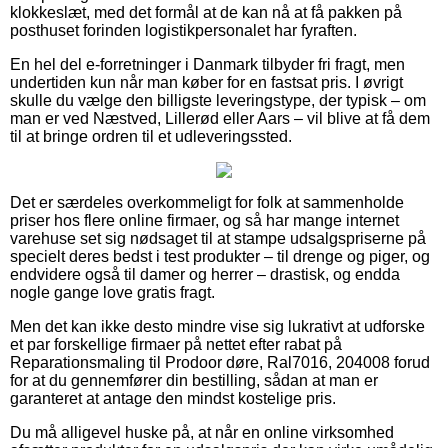
klokkeslæt, med det formål at de kan nå at få pakken på
posthuset forinden logistikpersonalet har fyraften.
En hel del e-forretninger i Danmark tilbyder fri fragt, men
undertiden kun når man køber for en fastsat pris. I øvrigt
skulle du vælge den billigste leveringstype, der typisk – om
man er ved Næstved, Lillerød eller Aars – vil blive at få dem
til at bringe ordren til et udleveringssted.
Det er særdeles overkommeligt for folk at sammenholde
priser hos flere online firmaer, og så har mange internet
varehuse set sig nødsaget til at stampe udsalgspriserne på
specielt deres bedst i test produkter – til drenge og piger, og
endvidere også til damer og herrer – drastisk, og endda
nogle gange love gratis fragt.
Men det kan ikke desto mindre vise sig lukrativt at udforske
et par forskellige firmaer på nettet efter rabat på
Reparationsmaling til Prodoor døre, Ral7016, 204008 forud
for at du gennemfører din bestilling, sådan at man er
garanteret at antage den mindst kostelige pris.
Du må alligevel huske på, at når en online virksomhed