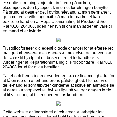
essentielle retningslinjer der influerer på ordren,
eksempelvis den byttepolitik internet forretningen benytter.
På grund af dette er det i øvrigt relevant, at man permanent
gemmer ens kvitteringsmail, så man fremadrettet kan
bekræfte handlen af Reparationsmaling til Prodoor døre,
Ral7016, 204008, uden hensyn til om man søger en vare til
en mand eller kvinde.
Trustpilot forærer dig egentlig gode chancer for at efterse ret
mange forhenværende køberes anmeldelser og herved kan
det være til hjælp, at du beser internet forhandlerens
vurderinger af Reparationsmaling til Prodoor døre, Ral7016,
204008 forud for at du bestiller.
Facebook frembringer desuden en række fine muligheder for
at få en idé om e-forhandlerens pålidelighed. Her ser vi en
del e-handler som tilbyder kunderne at skrive en anmeldelse
af deres købsoplevelse, hvilket lige så vel bør drages fordel
af til vurdering af tilfredsheden hos kunderne.
Dette website er finansieret af reklamer. Vi arbejder tæt
sammen med diverse internet butikker hvor vi fremviser