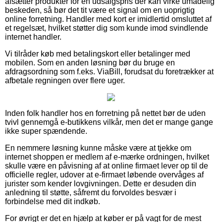
afsætter produkter for en udsalgspris der kan virke umådelig
beskeden, så bør det tit være et signal om en uoprigtig
online forretning. Handler med kort er imidlertid omsluttet af
et regelsæt, hvilket støtter dig som kunde imod svindlende
internet handler.
Vi tilråder køb med betalingskort eller betalinger med
mobilen. Som en anden løsning bør du bruge en
afdragsordning som f.eks. ViaBill, forudsat du foretrækker at
afbetale regningen over flere uger.
Inden folk handler hos en forretning på nettet bør de uden
tvivl gennemgå e-butikkens vilkår, men det er mange gange
ikke super spændende.
En nemmere løsning kunne måske være at tjekke om
internet shoppen er medlem af e-mærke ordningen, hvilket
skulle være en påvisning af at online firmaet lever op til de
officielle regler, udover at e-firmaet løbende overvåges af
jurister som kender lovgivningen. Dette er desuden din
anledning til støtte, såfremt du forvoldes besvær i
forbindelse med dit indkøb.
For øvrigt er det en hjælp at køber er på vagt for de mest