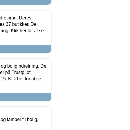
ndretning. Deres
s 37 butikker. De
ing. Klik her for at se
 og boligindretning. De
r på Trustpilot.
5. Klik her for at se
g lamper til bolig,