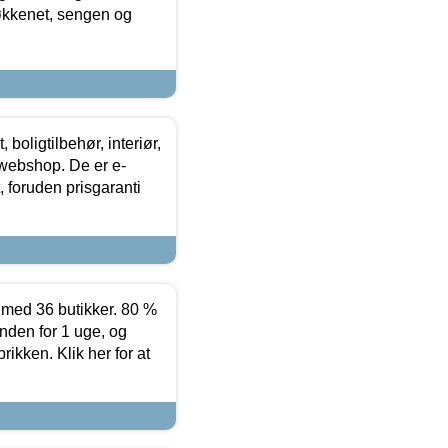
køkkenet, sengen og
boligtilbehør, interiør,
 webshop. De er e-
 foruden prisgaranti
ed 36 butikker. 80 %
nden for 1 uge, og
ikken. Klik her for at