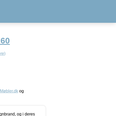
260
re)
øbler.dk
og
nbrand, og i deres