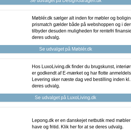
Se udvalget på DesignGaragen.dk
Møblér.dk sælger alt inden for møbler og boligi
prismatch gælder både på webshoppen og i dere
tilbyder desuden muligheden for rentefri finansier
deres udvalg.
Se udvalget på Møblér.dk
Hos LuxoLiving.dk finder du brugskunst, interiør
er godkendt af E-mærket og har flotte anmeldelse
Levering sker næste dag ved bestilling inden kl. 1
deres udvalg.
Se udvalget på LuxoLiving.dk
Lepong.dk er en danskejet netbutik med møbler o
have og fritid. Klik her for at se deres udvalg.