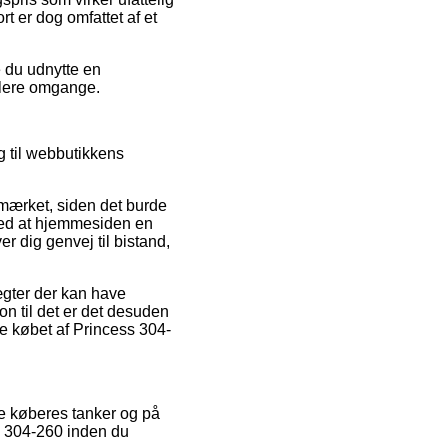
t er dog omfattet af et
e du udnytte en
 flere omgange.
g til webbutikkens
-mærket, siden det burde
e med at hjemmesiden en
r dig genvej til bistand,
ægter der kan have
on til det er det desuden
ise købet af Princess 304-
nde køberes tanker og på
ss 304-260 inden du