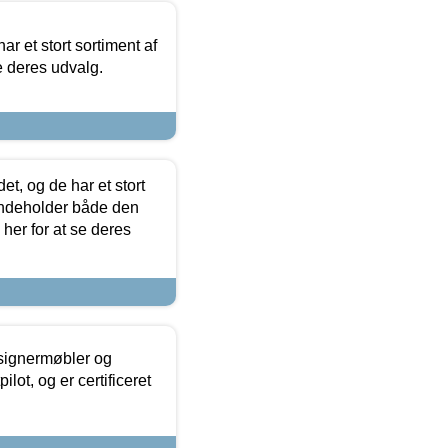
ar et stort sortiment af
e deres udvalg.
t, og de har et stort
 indeholder både den
 her for at se deres
esignermøbler og
lot, og er certificeret