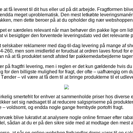
at få leveret til dit hus eller ud på dit arbejde. Fragtformen b
ndda meget uproblematisk. Den mest letkøbte leveringsmanér vil
pakken, men dette beroer på at du opholder dig nær webshoppen
pet er særdeles relevant når man behøver din pakke lige om lidt
t at vi besigtiger den forventede leveringsdato ved det relevante 
 selskaber reklamerer med dag-til-dag levering på mange af sh
-260, men som imidlertid er forudsat at ordren laves forud for e
kan nå at få produktet sendt afsted før pakkemedarbejderne tager
er på fragtfri levering, men i reglen er det kun gældende hvis du 
g for den billigste mulighed for fragt, der ofte – uafhængig om d
ønder – vil være at få dem til at bringe produkterne til et udlev
virkelig smertefrit for enhver at sammenholde priser hos diverse 
ker set sig nødsaget til at reducere salgspriserne på produktern
ne – voldsomt, og endda nogle gange frembyde portofri fragt.
væk blive lukrativt at analysere nogle online firmaer efter rab
l, sådan at du er på den sikre side med at modtage den mest att
verse, at når en online webshop forhandler deres varer til en salg