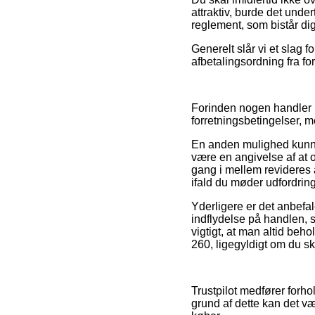
attraktiv, burde det unde
reglement, som bistår di
Generelt slår vi et slag 
afbetalingsordning fra fo
Forinden nogen handler h
forretningsbetingelser, m
En anden mulighed kunne 
være en angivelse af at o
gang i mellem revideres a
ifald du møder udfordring
Yderligere er det anbef
indflydelse på handlen, s
vigtigt, at man altid beh
260, ligegyldigt om du sk
Trustpilot medfører forho
grund af dette kan det væ