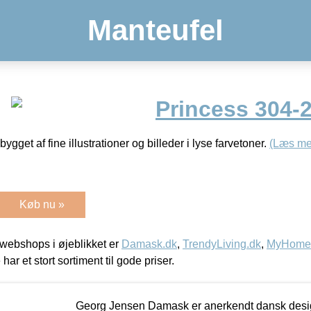
Manteufel
Princess 304-
pbygget af fine illustrationer og billeder i lyse farvetoner.
(Læs me
Køb nu »
webshops i øjeblikket er
Damask.dk
,
TrendyLiving.dk
,
MyHomeM
 har et stort sortiment til gode priser.
Georg Jensen Damask er anerkendt dansk desig