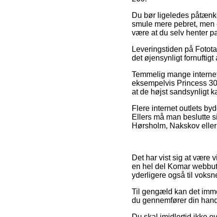
Du bør ligeledes påtænke 
smule mere pebret, men e
være at du selv henter 
Leveringstiden på Fotota
det øjensynligt fornuftig
Temmelig mange internet
eksempelvis Princess 304
at de højst sandsynligt 
Flere internet outlets byd
Ellers må man beslutte si
Hørsholm, Nakskov eller T
Det har vist sig at være 
en hel del Komar webbutik
yderligere også til voks
Til gengæld kan det immer
du gennemfører din hande
Du skal imidlertid ikke o