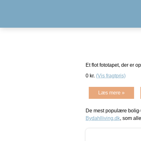
Et flot fototapet, der er o
0
kr.
(Vis fragtpris)
Læs mere »
De mest populære bolig-
Bydahlliving.dk
, som alle