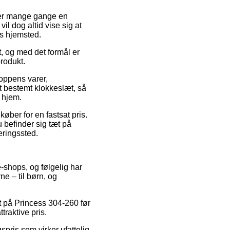
liver mange gange en
 dog altid vise sig at
s hjemsted.
, og med det formål er
produkt.
oppens varer,
t bestemt klokkeslæt, så
 hjem.
køber for en fastsat pris.
u befinder sig tæt på
eringssted.
e-shops, og følgelig har
e – til børn, og
at på Princess 304-260 før
raktive pris.
spris som virker ufattelig