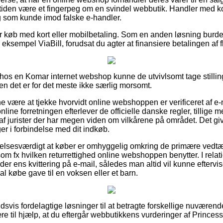
rtiden være et fingerpeg om en svindel webbutik. Handler med kor
g som kunde imod falske e-handler.
for køb med kort eller mobilbetaling. Som en anden løsning burd
r eksempel ViaBill, forudsat du agter at finansiere betalingen af
os en Komar internet webshop kunne de utvivlsomt tage stillin
en det er for det meste ikke særlig morsomt.
være at tjekke hvorvidt online webshoppen er verificeret af e
nline forretningen efterlever de officielle danske regler, tillig
f jurister der har megen viden om vilkårene på området. Det give
er i forbindelse med dit indkøb.
alelsesværdigt at køber er omhyggelig omkring de primære vedt
om fx hvilken returrettighed online webshoppen benytter. I relati
older ens kvittering på e-mail, således man altid vil kunne efterv
al købe gave til en voksen eller et barn.
ldsvis fordelagtige løsninger til at betragte forskellige nuvære
re til hjælp, at du eftergår webbutikkens vurderinger af Prince