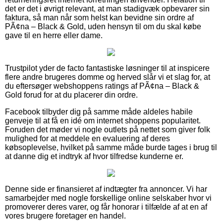
det er det i øvrigt relevant, at man stadigvæk opbevarer sin
faktura, så man når som helst kan bevidne sin ordre af
PÃ¢na – Black & Gold, uden hensyn til om du skal købe
gave til en herre eller dame.
Trustpilot yder de facto fantastiske løsninger til at inspicere
flere andre brugeres domme og herved slår vi et slag for, at
du eftersøger webshoppens ratings af PÃ¢na – Black &
Gold forud for at du placerer din ordre.
Facebook tilbyder dig på samme måde aldeles habile
genveje til at få en idé om internet shoppens popularitet.
Foruden det møder vi nogle outlets på nettet som giver folk
mulighed for at meddele en evaluering af deres
købsoplevelse, hvilket på samme måde burde tages i brug til
at danne dig et indtryk af hvor tilfredse kunderne er.
Denne side er finansieret af indtægter fra annoncer. Vi har
samarbejder med nogle forskellige online selskaber hvor vi
promoverer deres varer, og får honorar i tilfælde af at en af
vores brugere foretager en handel.