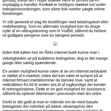
gunstig, burde det i nogle tilfælde være et symbol på en
snydagtig e-handler. Kortkøb er heldigvis dækket ind under
Indsigelsesordningen, som sikrer folk overfor uægte online
forretninger.
Vi slår generelt et slag for bestillinger med betalingskort eller
mobilbetaling. Som en alternativ mulighed kan du drage
nytte af en afdragsløsning som fx ViaBill, såfremt du hellere
vil godtgøre pengene over en længere periode.
Inden folk køber hos en Ãlitis internet butik kunne man i
virkeligheden se på butikkens betingelser, dog er det mange
gange ikke særlig spændende.
En anden mulighed kunne være at se om internet selskabet
er støttet af e-mærket, siden det kan være et sympol på at
internet firmaet imødekommer de danske love, samt at
netbutikken fra tid til anden ses til af sagkyndige der kender
til retningslinjerne. Dette er en god mulighed for assistance,
såfremt du oplever dilemmaer i processen med din ordre.
Dertil er det godt at man er vidende om de mest basale
betingelser der indvirker på købet, eksempelvis den
returneringsret internet forretningen anvender. I relation til