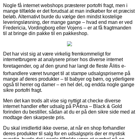
Nogle få internet webshops præsterer portofri fragt, men i
mange tilfælde er det forudsat at man indkøber for et præcist
beløb. Alternativt burde du vælge den mindst kostelige
leveringsløsning, der mange gange – hvad end man er ved
Fredericia, Vordingborg eller Vojens – er at få fragtmanden
til at bringe din pakke til en pakkeshop.
Det har vist sig at være virkelig fremkommeligt for
internetbrugere at analysere priser hos diverse internet
foretagender, og af den grund har langt de fleste Ãlitis e-
forhandlere været tvunget til at stampe udsalgspriserne på
mange af deres produkter – til babyer og børn, og yderligere
også til herrer og damer – en hel del, og endda nogle gange
sikre portofri fragt.
Men det kan trods alt vise sig nyttigt at checke diverse
internet handler efter udsalg på PÃ¢na – Black & Gold
forinden du bestiller, sådan at du er på den sikre side med at
modtage den skarpeste pris.
Du skal imidlertid ikke overse, at når en shop forhandler
deres produkter til salg for en udsalgspris der er mystisk