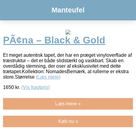
Manteufel
PÃ¢na – Black & Gold
Et meget autentisk tapet, der har en præget vinyloverflade af
træstruktur – det er både slidstærkt og vaskbart. Skab en
overdådig stemning, der oser af eksklusivitet med dette
trætapet.Kollektion: NomadesBemærk, at rullerne er ekstra
store.Størrelse
(Læs mere)
1650
kr.
(Vis fragtpris)
Læs mere »
Køb nu »