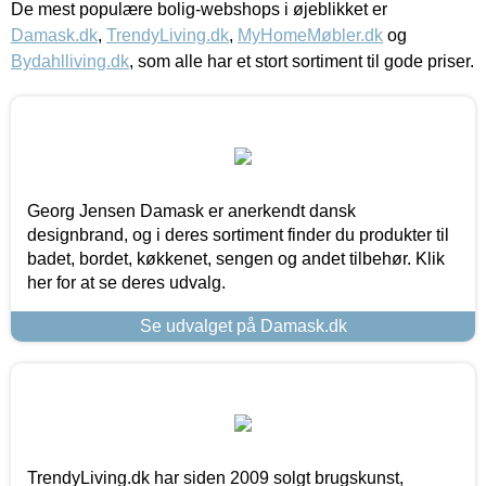
De mest populære bolig-webshops i øjeblikket er
Damask.dk
,
TrendyLiving.dk
,
MyHomeMøbler.dk
og
Bydahlliving.dk
, som alle har et stort sortiment til gode priser.
Georg Jensen Damask er anerkendt dansk
designbrand, og i deres sortiment finder du produkter til
badet, bordet, køkkenet, sengen og andet tilbehør. Klik
her for at se deres udvalg.
Se udvalget på Damask.dk
TrendyLiving.dk har siden 2009 solgt brugskunst,