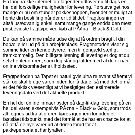
En lang række internet foretagender udlover nu til dags en
hel del forskellige muligheder for levering. Førstevalget hos
mange er nu om stunder pakkeshoppen, hvor det er muligt at
hente din bestilling når der er tid til det. Fragtløsningen er
altså usædvanlig enkel, samt mange gange endda den mest
prisbevidste fragttype ved køb af PÃ¢na – Black & Gold.
Du kan på samme måde udse dig at få ordren bragt til din
bopæl eller ud på din arbejdsplads. Fragtmetoden viser sig
somme tider en kende dyrere, men til gengæld særligt
fremkommelig. Den billigste løsning til levering er dog at du
selv henter ordren, som dog står og falder med at du er nær
online virksomhedens tilholdssted.
Fragtperioden på Tapet er naturligvis ultra relevant såfremt vi
står og skal bruge varen inden for få dage, så med det formål
er det faktisk væsentligt at vi besigtiger den estimerede
leveringsdato ved det aktuelle produkt.
En hel del online firmaer byder på dag-til-dag levering på en
hel del varer, eksempelvis PÃ¢na – Black & Gold, som trods
alt regnes ud fra at ordren køres igennem forinden et
fastslået tidspunkt, med det formål at de har en chance for at
nå at få de nye varer ud af døren forud for at
pakkepersonalet har fyraften.