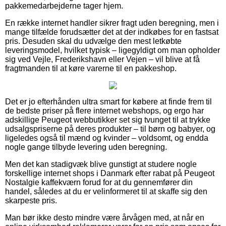
pakkemedarbejderne tager hjem.
En række internet handler sikrer fragt uden beregning, men i
mange tilfælde forudsætter det at der indkøbes for en fastsat
pris. Desuden skal du udvælge den mest letkøbte
leveringsmodel, hvilket typisk – ligegyldigt om man opholder
sig ved Vejle, Frederikshavn eller Vejen – vil blive at få
fragtmanden til at køre varerne til en pakkeshop.
Det er jo efterhånden ultra smart for købere at finde frem til
de bedste priser på flere internet webshops, og ergo har
adskillige Peugeot webbutikker set sig tvunget til at trykke
udsalgspriserne på deres produkter – til børn og babyer, og
ligeledes også til mænd og kvinder – voldsomt, og endda
nogle gange tilbyde levering uden beregning.
Men det kan stadigvæk blive gunstigt at studere nogle
forskellige internet shops i Danmark efter rabat på Peugeot
Nostalgie kaffekværn forud for at du gennemfører din
handel, således at du er velinformeret til at skaffe sig den
skarpeste pris.
Man bør ikke desto mindre være årvågen med, at når en