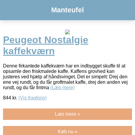
Manteufel
Peugeot Nostalgie
kaffekværn
Denne firkantede kaffekværn har en indbygget skuffe til at
opsamle den friskmalede kaffe. Kaffens grovhed kan
justeres ved hjælp af håndsvinget. Det er simpelt: Drej den
ene vej rundt, og du får groftmalet kaffe, drej den anden vej
rundt, og du får fintma
(Læs mere)
844
kr.
(Vis fragtpris)
Læs mere »
Køb nu »