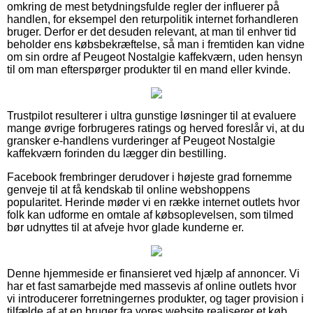
omkring de mest betydningsfulde regler der influerer på
handlen, for eksempel den returpolitik internet forhandleren
bruger. Derfor er det desuden relevant, at man til enhver tid
beholder ens købsbekræftelse, så man i fremtiden kan vidne
om sin ordre af Peugeot Nostalgie kaffekværn, uden hensyn
til om man efterspørger produkter til en mand eller kvinde.
Trustpilot resulterer i ultra gunstige løsninger til at evaluere
mange øvrige forbrugeres ratings og herved foreslår vi, at du
gransker e-handlens vurderinger af Peugeot Nostalgie
kaffekværn forinden du lægger din bestilling.
Facebook frembringer derudover i højeste grad fornemme
genveje til at få kendskab til online webshoppens
popularitet. Herinde møder vi en række internet outlets hvor
folk kan udforme en omtale af købsoplevelsen, som tilmed
bør udnyttes til at afveje hvor glade kunderne er.
Denne hjemmeside er finansieret ved hjælp af annoncer. Vi
har et fast samarbejde med massevis af online outlets hvor
vi introducerer forretningernes produkter, og tager provision i
tilfælde af at en bruger fra vores website realiserer et køb.