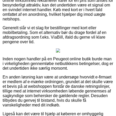
online virksomhed reklamerer varer for en pris som anses for
besynderligt attraktiv, kan det undertiden være et signal om
en svindel internet handler. Køb med kort er i hvert fald
omfattet af en anordning, hvilket hjælper dig imod uægte
netshops.
Generelt slår vi et slag for bestillinger med kort eller
mobilbetaling. Som et alternativ bør du drage fordel af en
afdragsordning som f.eks. ViaBill, ifald du gerne vil klare
pengene over tid.
Inden nogen handler på en Peugeot online butik burde man
i virkeligheden gennemløbe netbutikkens betingelser, dog er
det undertiden ikke særlig morsomt.
En anden løsning kan være at undersøge hvorvidt e-firmaet
er medlem af e-mærke ordningen, grundet at det skulle være
et bevis på at webshoppen forstår de danske retningslinjer,
tillige med at internet virksomheden løbende gennemses af
sagkyndige som behersker de gældende regler. Desuden
tilbydes du genvej til bistand, hvis du skulle få
vanskeligheder med dit indkøb.
Ligeså kan det være til hjælp at køberen er omhyggelig