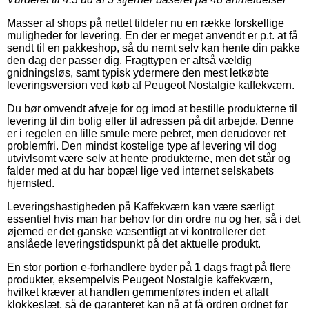
Masser af shops på nettet tildeler nu en række forskellige
muligheder for levering. En der er meget anvendt er p.t. at få
sendt til en pakkeshop, så du nemt selv kan hente din pakke
den dag der passer dig. Fragttypen er altså vældig
gnidningsløs, samt typisk ydermere den mest letkøbte
leveringsversion ved køb af Peugeot Nostalgie kaffekværn.
Du bør omvendt afveje for og imod at bestille produkterne til
levering til din bolig eller til adressen på dit arbejde. Denne
er i regelen en lille smule mere pebret, men derudover ret
problemfri. Den mindst kostelige type af levering vil dog
utvivlsomt være selv at hente produkterne, men det står og
falder med at du har bopæl lige ved internet selskabets
hjemsted.
Leveringshastigheden på Kaffekværn kan være særligt
essentiel hvis man har behov for din ordre nu og her, så i det
øjemed er det ganske væsentligt at vi kontrollerer det
anslåede leveringstidspunkt på det aktuelle produkt.
En stor portion e-forhandlere byder på 1 dags fragt på flere
produkter, eksempelvis Peugeot Nostalgie kaffekværn,
hvilket kræver at handlen gemmenføres inden et aftalt
klokkeslæt, så de garanteret kan nå at få ordren ordnet før