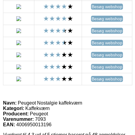
Besøg webshop
Besøg webshop
Besøg webshop
Besøg webshop
Besøg webshop
Besøg webshop
Besøg webshop
Navn:
Peugeot Nostalgie kaffekværn
Kategori:
Kaffekværn
Producent:
Peugeot
Varenummer:
7093
EAN:
4006950013196
Vurderet til
4.3
ud af 5 stjerner baseret på
48
anmeldelser