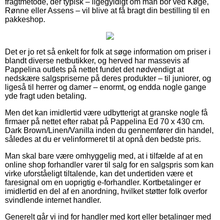
fragtmetode, der typisk – ligegyldigt om man bor ved Køge,
Rønne eller Assens – vil blive at få bragt din bestilling til en
pakkeshop.
Det er jo ret så enkelt for folk at søge information om priser i
blandt diverse netbutikker, og herved har massevis af
Pappelina outlets på nettet fundet det nødvendigt at
nedskære salgspriserne på deres produkter – til juniorer, og
ligeså til herrer og damer – enormt, og endda nogle gange
yde fragt uden betaling.
Men det kan imidlertid være udbytterigt at granske nogle få
firmaer på nettet efter rabat på Pappelina Ed 70 x 430 cm.
Dark Brown/Linen/Vanilla inden du gennemfører din handel,
således at du er velinformeret til at opnå den bedste pris.
Man skal bare være omhyggelig med, at i tilfælde af at en
online shop forhandler varer til salg for en salgspris som kan
virke uforståeligt tiltalende, kan det undertiden være et
faresignal om en uoprigtig e-forhandler. Kortbetalinger er
imidlertid en del af en anordning, hvilket støtter folk overfor
svindlende internet handler.
Generelt går vi ind for handler med kort eller betalinger med