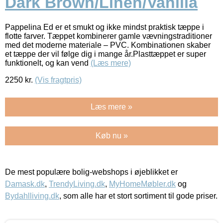
Dark Brown/Linen/Vanilla
Pappelina Ed er et smukt og ikke mindst praktisk tæppe i
flotte farver. Tæppet kombinerer gamle vævningstraditioner
med det moderne materiale – PVC. Kombinationen skaber
et tæppe der vil følge dig i mange år.Plasttæppet er super
funktionelt, og kan vend
(Læs mere)
2250
kr.
(Vis fragtpris)
Læs mere »
Køb nu »
De mest populære bolig-webshops i øjeblikket er
Damask.dk
,
TrendyLiving.dk
,
MyHomeMøbler.dk
og
Bydahlliving.dk
, som alle har et stort sortiment til gode priser.