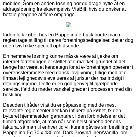
mobilen. Som en anden løsning bør du drage nytte af en
afdragsløsning fra eksempelvis ViaBill, hvis du ønsker at
betale pengene af flere omgange.
Inden folk køber hos en Pappelina e-butik burde man i
reglen tage stilling til deres forretningsbetingelser, det er dog
uden tvivl ikke specielt ophidsende.
En nemmere løsning kunne måske være at tjekke om
internet forretningen er støttet af e-mærket, grundet at det
længe har været et kendetegn for at e-forretningen opererer i
overensstemmelse med dansk lovgivning, tillige med at e-
firmaet lejlighedsvis evalueres af jurister der har indsigt i
retningslinjerne. Dette er en god genvej til hjælpende
service, ifald du møder vanskeligheder i processen med din
bestilling.
Desuden tilråder vi at du er påpasselig med de mest
relevante reglementer der kan influere på købet, fx den
bytteret hjemmesiden garanterer. I den forbindelse er det
tilmed afgørende, at man når som helst bibeholder ens
faktura, så man til enhver tid vil kunne påvise sin bestilling af
Pappelina Ed 70 x 430 cm. Dark Brown/Linen/Vanilla, om