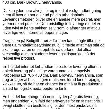
430 cm. Dark Brown/Linen/Vanilla.
Du kan ydermere afveje for og imod at vælge udbringning
hjem til hvor du bor eller ud på din arbejdsplads.
Leveringsmetoden bliver ofte en anelse mere pebret, men
ydermere ret praktisk. Den prisbilligste leveringsmodel er
uden tvivl at hente pakken selv, som jo afhænger af at du
lever lige ved internet shoppens lager.
Fragttiden på Boligtilbehør > Tæpper kan i nogle tilfælde
være ualmindeligt betydningsfuld i tilfælde af at man står og
skal bruge varen om et øjeblik, så derfor er det altså
væsentligt at man studerer leveringstidspunktet på det
respektive produkt.
En hel del internet forhandlere præsterer levering efter en
enkelt hverdag på utallige varenumre, eksempelvis
Pappelina Ed 70 x 430 cm. Dark Brown/Linen/Vanilla, som
dog antager at bestillingen realiseres forud for et nøjagtigt
klokkeslæt, så de har en chance for at nå at få produkterne
afsted før logistikmedarbejderne får fri.
En hel del forretninger på nettet byder på gratis levering,
men undertiden kun ifald der erhverves for en fastsat pris. I
øvrigt skulle man beslutte sig for den mest prisbevidste