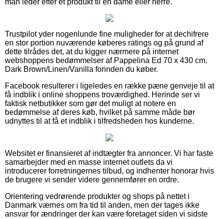
man leder efter et produkt til en dame eller herre.
Trustpilot yder nogenlunde fine muligheder for at dechifrere
en stor portion nuværende køberes ratings og på grund af
dette tilrådes det, at du kigger nærmere på internet
webshoppens bedømmelser af Pappelina Ed 70 x 430 cm.
Dark Brown/Linen/Vanilla forinden du køber.
Facebook resulterer i ligeledes en række pæne genveje til at
få indblik i online shoppens troværdighed. Herinde ser vi
faktisk netbutikker som gør det muligt at notere en
bedømmelse af deres køb, hvilket på samme måde bør
udnyttes til at få et indblik i tilfredsheden hos kunderne.
Websitet er finansieret af indtægter fra annoncer. Vi har faste
samarbejder med en masse internet outlets da vi
introducerer forretningernes tilbud, og indhenter honorar hvis
de brugere vi sender videre gennemfører en ordre.
Orientering vedrørende produkter og shops på nettet i
Danmark værnes om fra tid til anden, men der tages ikke
ansvar for ændringer der kan være foretaget siden vi sidste