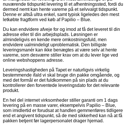
nuværende tidspunkt levering til et afhentningssted, fordi du
dermed nemt kan hente varerne på et selvvalgt tidspunkt.
Denne er altså ultra enkel, samt typisk ligeledes den mest
letkøbte fragtform ved køb af Papilio – Blue.
Du kan endvidere afveje for og imod at få det leveret til din
adresse eller til din arbejdsplads. Løsningen er
almindeligvis en kende mere omkostningsfuld, men
endvidere ualmindeligt uproblematisk. Den billigste
leveringsmanér kan ikke benægtes at være selv at hente
varerne, som desværre stiller krav om at du lever lige ved
online webshoppens adresse.
Leveringshastigheden på Tapet er naturligvis virkelig
bestemmende ifald vi skal bruge din pakke omgående, og
med det formål er det fuldkommen på sin plads at du
kontrollerer den forventede leveringsdato for det relevante
produkt.
En hel del internet virksomheder stiller garanti om 1 dags
levering på en masse varer, eksempelvis Papilio – Blue,
som imidlertid er forudsat at handlen gemmenføres tidligere
end et angivent tidspunkt, så de med sikkerhed kan nå at få
pakken betjent før lagerpersonalet drager hjemad.