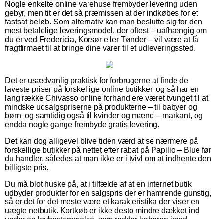
Nogle enkelte online varehuse frembyder levering uden
gebyr, men tit er det så præmissen at der indkøbes for et
fastsat beløb. Som alternativ kan man beslutte sig for den
mest betalelige leveringsmodel, der oftest – uafhængig om
du er ved Fredericia, Korsør eller Tønder – vil være at få
fragtfirmaet til at bringe dine varer til et udleveringssted.
Det er usædvanlig praktisk for forbrugerne at finde de
laveste priser på forskellige online butikker, og så har en
lang række Chivasso online forhandlere været tvunget til at
mindske udsalgspriserne på produkterne – til babyer og
børn, og samtidig også til kvinder og mænd – markant, og
endda nogle gange frembyde gratis levering.
Det kan dog alligevel blive tiden værd at se nærmere på
forskellige butikker på nettet efter rabat på Papilio – Blue før
du handler, således at man ikke er i tvivl om at indhente den
billigste pris.
Du må blot huske på, at i tilfælde af at en internet butik
udbyder produkter for en salgspris der er hamrende gunstig,
så er det for det meste være et karakteristika der viser en
uægte netbutik. Kortkøb er ikke desto mindre dækket ind