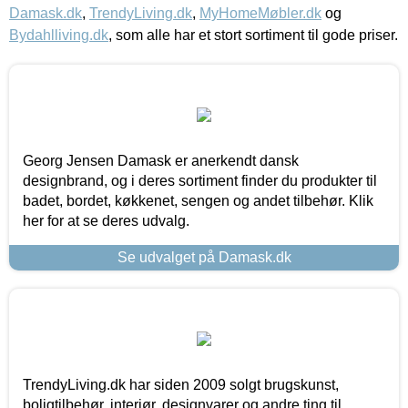
Damask.dk
,
TrendyLiving.dk
,
MyHomeMøbler.dk
og
Bydahlliving.dk
, som alle har et stort sortiment til gode priser.
Georg Jensen Damask er anerkendt dansk
designbrand, og i deres sortiment finder du produkter til
badet, bordet, køkkenet, sengen og andet tilbehør. Klik
her for at se deres udvalg.
Se udvalget på Damask.dk
TrendyLiving.dk har siden 2009 solgt brugskunst,
boligtilbehør, interiør, designvarer og andre ting til