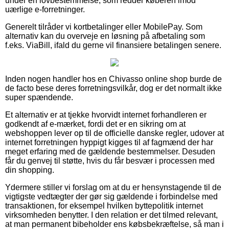
under en lovbestemmelse, som redder køberen imod
uærlige e-forretninger.
Generelt tilråder vi kortbetalinger eller MobilePay. Som
alternativ kan du overveje en løsning på afbetaling som
f.eks. ViaBill, ifald du gerne vil finansiere betalingen senere.
Inden nogen handler hos en Chivasso online shop burde de
de facto bese deres forretningsvilkår, dog er det normalt ikke
super spændende.
Et alternativ er at tjekke hvorvidt internet forhandleren er
godkendt af e-mærket, fordi det er en sikring om at
webshoppen lever op til de officielle danske regler, udover at
internet forretningen hyppigt kigges til af fagmænd der har
meget erfaring med de gældende bestemmelser. Desuden
får du genvej til støtte, hvis du får besvær i processen med
din shopping.
Ydermere stiller vi forslag om at du er hensynstagende til de
vigtigste vedtægter der gør sig gældende i forbindelse med
transaktionen, for eksempel hvilken byttepolitik internet
virksomheden benytter. I den relation er det tilmed relevant,
at man permanent bibeholder ens købsbekræftelse, så man i