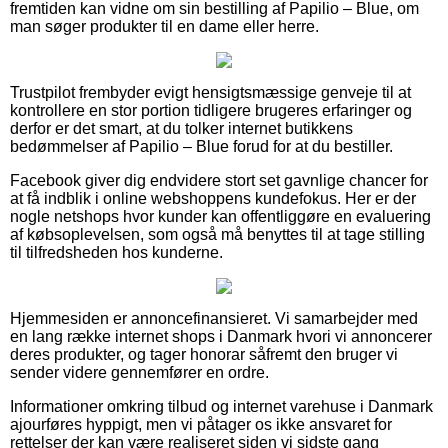
fremtiden kan vidne om sin bestilling af Papilio – Blue, om
man søger produkter til en dame eller herre.
Trustpilot frembyder evigt hensigtsmæssige genveje til at
kontrollere en stor portion tidligere brugeres erfaringer og
derfor er det smart, at du tolker internet butikkens
bedømmelser af Papilio – Blue forud for at du bestiller.
Facebook giver dig endvidere stort set gavnlige chancer for
at få indblik i online webshoppens kundefokus. Her er der
nogle netshops hvor kunder kan offentliggøre en evaluering
af købsoplevelsen, som også må benyttes til at tage stilling
til tilfredsheden hos kunderne.
Hjemmesiden er annoncefinansieret. Vi samarbejder med
en lang række internet shops i Danmark hvori vi annoncerer
deres produkter, og tager honorar såfremt den bruger vi
sender videre gennemfører en ordre.
Informationer omkring tilbud og internet varehuse i Danmark
ajourføres hyppigt, men vi påtager os ikke ansvaret for
rettelser der kan være realiseret siden vi sidste gang