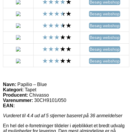
Besøg webshop
Besøg webshop
Besøg webshop
Besøg webshop
Besøg webshop
Besøg webshop
Navn:
Papilio – Blue
Kategori:
Tapet
Producent:
Chivasso
Varenummer:
30CH9101/050
EAN:
Vurderet til
4.4
ud af 5 stjerner baseret på
36
anmeldelser
En hel del e-forretninger tildeler i øjeblikket et bredt udvalg
af muligheder for levering. Den mest almindelige er på