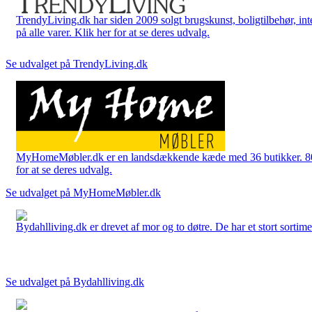
TrendyLiving.dk har siden 2009 solgt brugskunst, boligtilbehør, int
på alle varer. Klik her for at se deres udvalg.
Se udvalget på TrendyLiving.dk
MyHomeMøbler.dk er en landsdækkende kæde med 36 butikker. 80 % 
for at se deres udvalg.
Se udvalget på MyHomeMøbler.dk
Bydahlliving.dk er drevet af mor og to døtre. De har et stort sortime
Se udvalget på Bydahlliving.dk