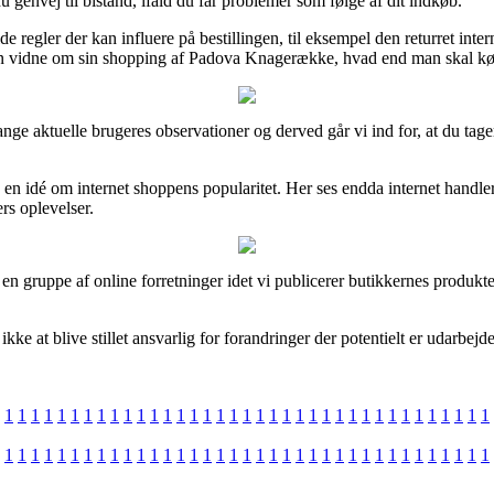
genvej til bistand, ifald du får problemer som følge af dit indkøb.
regler der kan influere på bestillingen, til eksempel den returret inte
an vidne om sin shopping af Padova Knagerække, hvad end man skal købe
nge aktuelle brugeres observationer og derved går vi ind for, at du ta
få en idé om internet shoppens popularitet. Her ses endda internet hand
rs oplevelser.
 en gruppe af online forretninger idet vi publicerer butikkernes produk
kke at blive stillet ansvarlig for forandringer der potentielt er udarbej
1
1
1
1
1
1
1
1
1
1
1
1
1
1
1
1
1
1
1
1
1
1
1
1
1
1
1
1
1
1
1
1
1
1
1
1
1
1
1
1
1
1
1
1
1
1
1
1
1
1
1
1
1
1
1
1
1
1
1
1
1
1
1
1
1
1
1
1
1
1
1
1
1
1