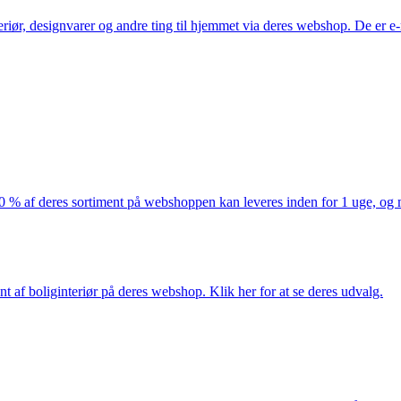
eriør, designvarer og andre ting til hjemmet via deres webshop. De er 
af deres sortiment på webshoppen kan leveres inden for 1 uge, og ma
nt af boliginteriør på deres webshop. Klik her for at se deres udvalg.