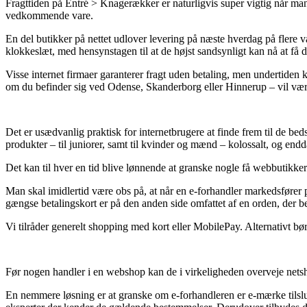
Fragttiden på Entré > Knagerækker er naturligvis super vigtig når man 
vedkommende vare.
En del butikker på nettet udlover levering på næste hverdag på flere
klokkeslæt, med hensynstagen til at de højst sandsynligt kan nå at få d
Visse internet firmaer garanterer fragt uden betaling, men undertiden
om du befinder sig ved Odense, Skanderborg eller Hinnerup – vil være a
Det er usædvanlig praktisk for internetbrugere at finde frem til de bed
produkter – til juniorer, samt til kvinder og mænd – kolossalt, og end
Det kan til hver en tid blive lønnende at granske nogle få webbutikke
Man skal imidlertid være obs på, at når en e-forhandler markedsfører p
gængse betalingskort er på den anden side omfattet af en orden, der b
Vi tilråder generelt shopping med kort eller MobilePay. Alternativt bør
Før nogen handler i en webshop kan de i virkeligheden overveje netsho
En nemmere løsning er at granske om e-forhandleren er e-mærke tilslutt