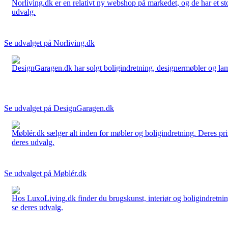
Norliving.dk er en relativt ny webshop på markedet, og de har et sto
udvalg.
Se udvalget på Norliving.dk
DesignGaragen.dk har solgt boligindretning, designermøbler og lamper
Se udvalget på DesignGaragen.dk
Møblér.dk sælger alt inden for møbler og boligindretning. Deres pri
deres udvalg.
Se udvalget på Møblér.dk
Hos LuxoLiving.dk finder du brugskunst, interiør og boligindretning
se deres udvalg.