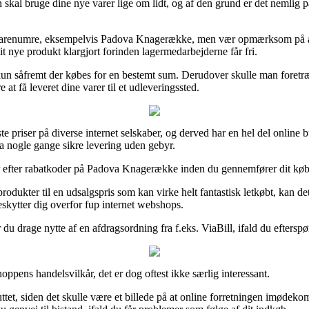
skal bruge dine nye varer lige om lidt, og af den grund er det nemlig på
 varenumre, eksempelvis Padova Knagerække, men vær opmærksom på at de
it nye produkt klargjort forinden lagermedarbejderne får fri.
 kun såfremt der købes for en bestemt sum. Derudover skulle man foretr
t få leveret dine varer til et udleveringssted.
ste priser på diverse internet selskaber, og derved har en hel del online
da nogle gange sikre levering uden gebyr.
r efter rabatkoder på Padova Knagerække inden du gennemfører dit køb, s
rodukter til en udsalgspris som kan virke helt fantastisk letkøbt, kan 
eskytter dig overfor fup internet webshops.
 du drage nytte af en afdragsordning fra f.eks. ViaBill, ifald du eftersp
ppens handelsvilkår, det er dog oftest ikke særlig interessant.
et, siden det skulle være et billede på at online forretningen imødekomme