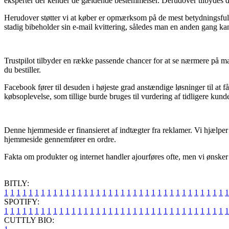
eksperter der kender de gældende bestemmelser. Derudover tilbydes du 
Herudover støtter vi at køber er opmærksom på de mest betydningsfulde 
stadig bibeholder sin e-mail kvittering, således man en anden gang k
Trustpilot tilbyder en række passende chancer for at se nærmere på ma
du bestiller.
Facebook fører til desuden i højeste grad anstændige løsninger til at 
købsoplevelse, som tillige burde bruges til vurdering af tidligere kunde
Denne hjemmeside er finansieret af indtægter fra reklamer. Vi hjælper
hjemmeside gennemfører en ordre.
Fakta om produkter og internet handler ajourføres ofte, men vi ønsker i
BITLY:
1
1
1
1
1
1
1
1
1
1
1
1
1
1
1
1
1
1
1
1
1
1
1
1
1
1
1
1
1
1
1
1
1
1
1
1
1
SPOTIFY:
1
1
1
1
1
1
1
1
1
1
1
1
1
1
1
1
1
1
1
1
1
1
1
1
1
1
1
1
1
1
1
1
1
1
1
1
1
CUTTLY BIO: