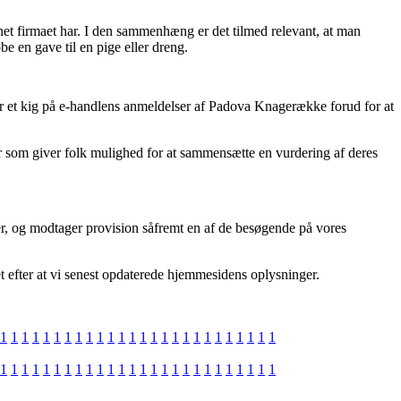
rnet firmaet har. I den sammenhæng er det tilmed relevant, at man
 en gave til en pige eller dreng.
ger et kig på e-handlens anmeldelser af Padova Knagerække forud for at
ler som giver folk mulighed for at sammensætte en vurdering af deres
ter, og modtager provision såfremt en af de besøgende på vores
det efter at vi senest opdaterede hjemmesidens oplysninger.
1
1
1
1
1
1
1
1
1
1
1
1
1
1
1
1
1
1
1
1
1
1
1
1
1
1
1
1
1
1
1
1
1
1
1
1
1
1
1
1
1
1
1
1
1
1
1
1
1
1
1
1