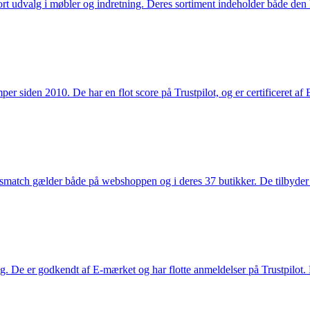
rt udvalg i møbler og indretning. Deres sortiment indeholder både den k
 siden 2010. De har en flot score på Trustpilot, og er certificeret af 
smatch gælder både på webshoppen og i deres 37 butikker. De tilbyder d
. De er godkendt af E-mærket og har flotte anmeldelser på Trustpilot. L