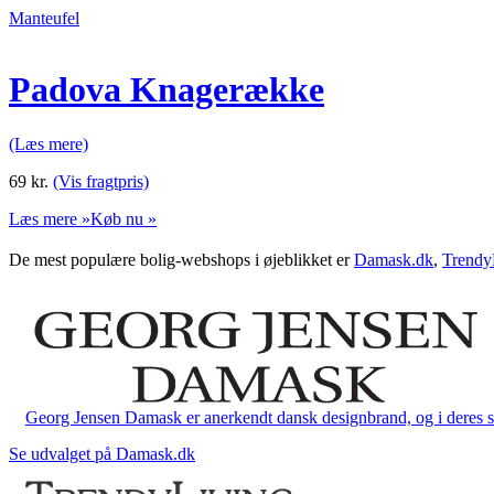
Manteufel
Padova Knagerække
(Læs mere)
69
kr.
(Vis fragtpris)
Læs mere »
Køb nu »
De mest populære bolig-webshops i øjeblikket er
Damask.dk
,
Trendy
Georg Jensen Damask er anerkendt dansk designbrand, og i deres sort
Se udvalget på Damask.dk