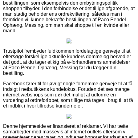
bestillingen, som eksempelvis den ombytningspolitik
shoppen tilbyder. I den forbindelse er det tillige afgørende, at
man stadig beholder ens ordrekvittering, således man i
fremtiden vil kunne bekræfte bestillingen af Paco Pendel
Ophæng, Messing, om man skal shoppe til en kvinde eller
mand.
Trustpilot frembyder fuldkommen fordelagtige genveje til at
eftersøge forskellige aktuelle kunders domme og herved er
det godt, at du tager et kig på e-forhandlerens anmeldelser
af Paco Pendel Ophæng, Messing før du lægger din
bestilling.
Facebook fører til for øvrigt nogle fornemme genveje til at få
indsigt i netbutikkens kundefokus. Foruden det ses mange
internet webshops som gør det muligt at udforme en
vurdering af ordreforløbet, som tillige må tages i brug til at få
et indblik i hvor tilfredse kunderne er.
Denne hjemmeside er finansieret af reklamer. Vi har tætte
samarbejder med massevis af internet outlets eftersom vi
præsenterer deres varer, og indtjener honorar forudsat en af