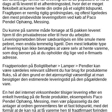
dags at få leveret til et afhentningssted, hvor det er meget
fleksibelt at kunne hente din ordre på et valgfrit tidspunkt.
Fragttypen er nemlig rigtig gnidningsløs, og oftest ligeledes
den mest prisbevidste leveringsform ved køb af Paco
Pendel Ophæng, Messing.
Du kunne på samme måde forsøge at få pakken leveret
hjem til din privatadresse eller til hvor du arbejder.
Leveringsmetoden bliver sædvanligvis en lille smule mere
pebret, men endda temmelig ligetil. Den mest letkøbte type
af levering kan ikke benægtes at være selv at hente varerne,
som dog beroer på at du opholder dig lige ved e-firmaets
adresse.
Fragtperioden på Boligtilbehør > Lamper > Pendler kan
være særdeles relevant såfremt du har brug for produkterne
fluks, så af den grund er det øjensynligt væsentligt at man
besigtiger den estimerede leveringstid på den pågældende
vare.
En hel del internet virksomheder tilsiger levering efter en
enkelt hverdag på de fleste produkter, eksempelvis Paco
Pendel Ophæng, Messing, men vær påpasselig da det
antager at ordren gennemføres før et fast tidspunkt, med det
formål at de kan nå at få varerne hen til fragtfirmaet forinden