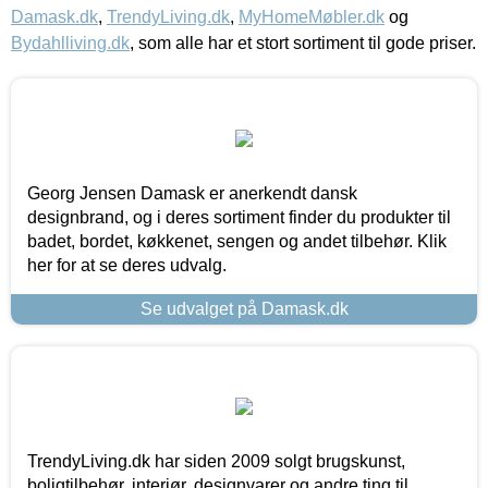
Damask.dk
,
TrendyLiving.dk
,
MyHomeMøbler.dk
og
Bydahlliving.dk
, som alle har et stort sortiment til gode priser.
Georg Jensen Damask er anerkendt dansk
designbrand, og i deres sortiment finder du produkter til
badet, bordet, køkkenet, sengen og andet tilbehør. Klik
her for at se deres udvalg.
Se udvalget på Damask.dk
TrendyLiving.dk har siden 2009 solgt brugskunst,
boligtilbehør, interiør, designvarer og andre ting til