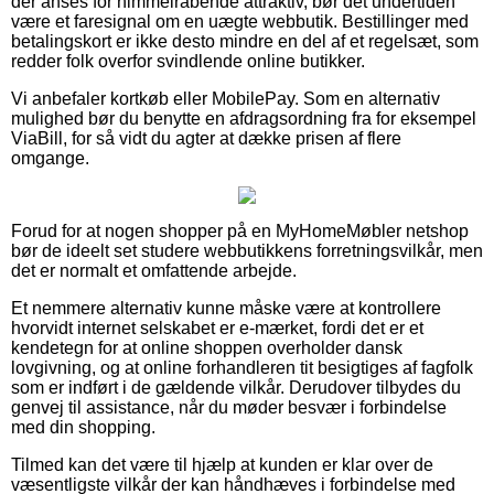
der anses for himmelråbende attraktiv, bør det undertiden
være et faresignal om en uægte webbutik. Bestillinger med
betalingskort er ikke desto mindre en del af et regelsæt, som
redder folk overfor svindlende online butikker.
Vi anbefaler kortkøb eller MobilePay. Som en alternativ
mulighed bør du benytte en afdragsordning fra for eksempel
ViaBill, for så vidt du agter at dække prisen af flere
omgange.
Forud for at nogen shopper på en MyHomeMøbler netshop
bør de ideelt set studere webbutikkens forretningsvilkår, men
det er normalt et omfattende arbejde.
Et nemmere alternativ kunne måske være at kontrollere
hvorvidt internet selskabet er e-mærket, fordi det er et
kendetegn for at online shoppen overholder dansk
lovgivning, og at online forhandleren tit besigtiges af fagfolk
som er indført i de gældende vilkår. Derudover tilbydes du
genvej til assistance, når du møder besvær i forbindelse
med din shopping.
Tilmed kan det være til hjælp at kunden er klar over de
væsentligste vilkår der kan håndhæves i forbindelse med