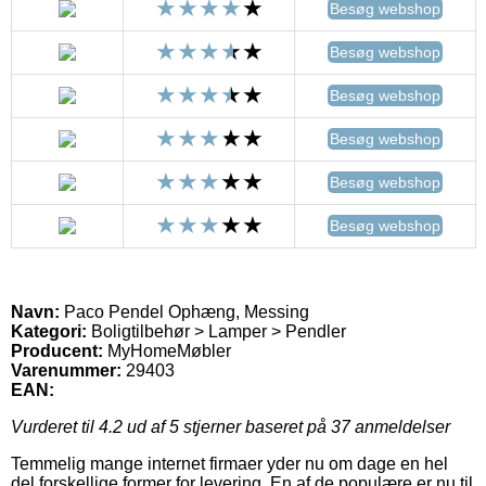
Besøg webshop
Besøg webshop
Besøg webshop
Besøg webshop
Besøg webshop
Besøg webshop
Navn:
Paco Pendel Ophæng, Messing
Kategori:
Boligtilbehør > Lamper > Pendler
Producent:
MyHomeMøbler
Varenummer:
29403
EAN:
Vurderet til
4.2
ud af 5 stjerner baseret på
37
anmeldelser
Temmelig mange internet firmaer yder nu om dage en hel
del forskellige former for levering. En af de populære er nu til