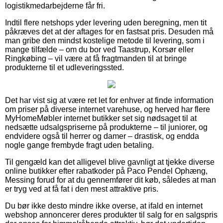
logistikmedarbejderne får fri.
Indtil flere netshops yder levering uden beregning, men tit
påkræves det at der aftages for en fastsat pris. Desuden må
man gribe den mindst kostelige metode til levering, som i
mange tilfælde – om du bor ved Taastrup, Korsør eller
Ringkøbing – vil være at få fragtmanden til at bringe
produkterne til et udleveringssted.
Det har vist sig at være ret let for enhver at finde information
om priser på diverse internet varehuse, og herved har flere
MyHomeMøbler internet butikker set sig nødsaget til at
nedsætte udsalgspriserne på produkterne – til juniorer, og
endvidere også til herrer og damer – drastisk, og endda
nogle gange frembyde fragt uden betaling.
Til gengæld kan det alligevel blive gavnligt at tjekke diverse
online butikker efter rabatkoder på Paco Pendel Ophæng,
Messing forud for at du gennemfører dit køb, således at man
er tryg ved at få fat i den mest attraktive pris.
Du bør ikke desto mindre ikke overse, at ifald en internet
webshop annoncerer deres produkter til salg for en salgspris