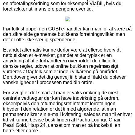
en afbetalingsordning som for eksempel ViaBill, hvis du
foretrækker at finansiere pengene over tid.
Før folk shopper i en GUBI e-handler kan man for at være på
den sikre side gennemse butikkens forretningsvilkår, men
det er ofte ikke særlig spændende.
Et andet alternativ kunne derfor være at efterse hvorvidt
netbutikken er e-mærket, grundet at det typisk er en
antydning af at e-forhandleren overholder de officielle
danske regler, udover at online butikken regelmæssigt
vurderes af fagfolk som er inde i vilkårene på området.
Derudover giver det dig genvej til bistand, ifald du oplever
vanskeligheder i processen med din ordre.
For øvrigt er det smart at man er vaks omkring de mest
centrale vedtægter der kan have indvirkning på ordren,
eksempelvis den returneringsret internet forretningen
tilbyder. I den relation er det tilmed afgørende, at man
permanent sikrer sin e-mail kvittering, således man til enhver
tid vil kunne bevise bestillingen af Pacha Lounge Chair –
Pearl Gold, Harp 24, uanset om man er på indkøb til en
herre eller dame.