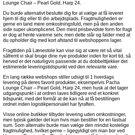
Lounge Chair – Pearl Gold, Harp 24.
Du burde alternativt beslutte dig for at vælge at få leveret
hjem til dig eller til din arbejdsplads. Fragtmuligheden er
gerne en tand mere omkostningsfuld, men på den anden
side super ukompliceret. Den mest prisbevidste form for fragt
er dog at hente varerne selv, men dette står og falder med at
du opholder dig med kort afstand til webshoppens lager.
Fragttiden på Lænestole kan vise sig at være ret så vital
såfremt vi skal bruge dine nye produkter inden for kort tid, så
herved er det naturligvis passende at du dobbelttjekker det
estimerede leveringstidspunkt ved den relevante vare.
En lang række webshops stiller udsigt til 1 hverdags
levering på deres favorit produkter, eksempelvis Pacha
Lounge Chair – Pearl Gold, Harp 24, men husk at det tager
udgangspunkt i at ordren laves tidligere end et konkret
tidspunkt, med det formål at de kan nå at få bestillingen
ordnet inden logistikpersonalet har fyraften.
Visse online butikker tilbyder levering uden omkostninger,
men typisk gælder det kun hvis man bestiller for en fastsat
sum. Som alternativ burde man vælge den mindst kostelige
fragtmulighed, hvilket gerne – ligegyldigt om man bor ved