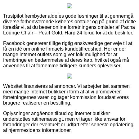
Trustpilot frembyder aldeles gode løsninger til at gennemgå
diverse forhenværende køberes omtaler og på grund af dette
foreslår vi, at du beser online forretningens omtaler af Pacha
Lounge Chair – Pearl Gold, Harp 24 forud for at du bestiller.
Facebook genererer tillige rigtig ønskværdige genveje til at
få en idé om online firmaets kundetilfredshed. Her er der
mange internet outlets som giver folk mulighed for at
frembringe en bedømmelse af deres køb, hvilket også må
anvendes til at fornemme tidligere kunders oplevelser.
Websitet finansieres af annoncer. Vi arbejder tæt sammen
med mange internet butikker i form af at vi promoverer
forretningernes varer, og tager kommission forudsat vores
brugere realiserer en bestilling.
Oplysninger angående tilbud og internet butikker
understøttes rutinemæssigt, men vi tager ikke ansvar for
forandringer der eventuelt er udført efter seneste opdatering
af hjemmesidens informationer.