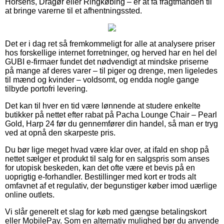
Horsens, Dragør eller Ringkøbing – er at få fragtmanden til
at bringe varerne til et afhentningssted.
Det er i dag ret så fremkommeligt for alle at analysere priser
hos forskellige internet forretninger, og herved har en hel del
GUBI e-firmaer fundet det nødvendigt at mindske priserne
på mange af deres varer – til piger og drenge, men ligeledes
til mænd og kvinder – voldsomt, og endda nogle gange
tilbyde portofri levering.
Det kan til hver en tid være lønnende at studere enkelte
butikker på nettet efter rabat på Pacha Lounge Chair – Pearl
Gold, Harp 24 før du gennemfører din handel, så man er tryg
ved at opnå den skarpeste pris.
Du bør lige meget hvad være klar over, at ifald en shop på
nettet sælger et produkt til salg for en salgspris som anses
for utopisk beskeden, kan det ofte være et bevis på en
uoprigtig e-forhandler. Bestillinger med kort er trods alt
omfavnet af et regulativ, der begunstiger køber imod uærlige
online outlets.
Vi slår generelt et slag for køb med gængse betalingskort
eller MobilePay. Som en alternativ mulighed bør du anvende