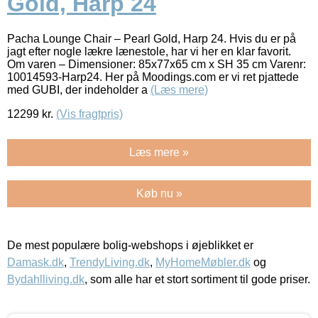
Gold, Harp 24
Pacha Lounge Chair – Pearl Gold, Harp 24. Hvis du er på
jagt efter nogle lækre lænestole, har vi her en klar favorit.
Om varen – Dimensioner: 85x77x65 cm x SH 35 cm Varenr:
10014593-Harp24. Her på Moodings.com er vi ret pjattede
med GUBI, der indeholder a
(Læs mere)
12299
kr.
(Vis fragtpris)
Læs mere »
Køb nu »
De mest populære bolig-webshops i øjeblikket er
Damask.dk
,
TrendyLiving.dk
,
MyHomeMøbler.dk
og
Bydahlliving.dk
, som alle har et stort sortiment til gode priser.