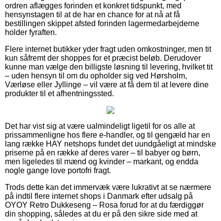
ordren aflægges forinden et konkret tidspunkt, med
hensynstagen til at de har en chance for at nå at få
bestillingen skippet afsted forinden lagermedarbejderne
holder fyraften.
Flere internet butikker yder fragt uden omkostninger, men tit
kun såfremt der shoppes for et præcist beløb. Derudover
kunne man vælge den billigste løsning til levering, hvilket tit
– uden hensyn til om du opholder sig ved Hørsholm,
Værløse eller Jyllinge – vil være at få dem til at levere dine
produkter til et afhentningssted.
Det har vist sig at være ualmindeligt ligetil for os alle at
prissammenligne hos flere e-handler, og til gengæld har en
lang række HAY netshops fundet det uundgåeligt at mindske
priserne på en række af deres varer – til babyer og børn,
men ligeledes til mænd og kvinder – markant, og endda
nogle gange love portofri fragt.
Trods dette kan det immervæk være lukrativt at se nærmere
på indtil flere internet shops i Danmark efter udsalg på
OYOY Retro Dukkeseng – Rosa forud for at du færdiggør
din shopping, således at du er på den sikre side med at