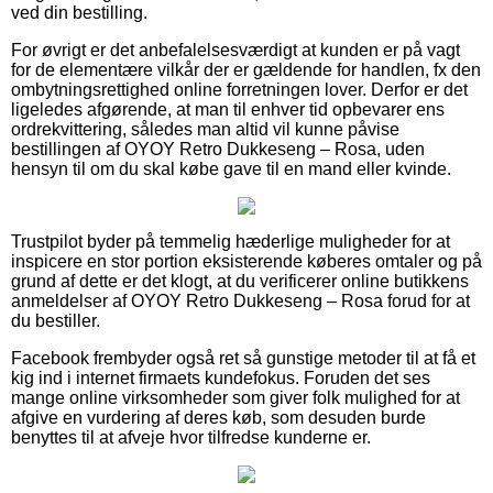
ved din bestilling.
For øvrigt er det anbefalelsesværdigt at kunden er på vagt
for de elementære vilkår der er gældende for handlen, fx den
ombytningsrettighed online forretningen lover. Derfor er det
ligeledes afgørende, at man til enhver tid opbevarer ens
ordrekvittering, således man altid vil kunne påvise
bestillingen af OYOY Retro Dukkeseng – Rosa, uden
hensyn til om du skal købe gave til en mand eller kvinde.
Trustpilot byder på temmelig hæderlige muligheder for at
inspicere en stor portion eksisterende køberes omtaler og på
grund af dette er det klogt, at du verificerer online butikkens
anmeldelser af OYOY Retro Dukkeseng – Rosa forud for at
du bestiller.
Facebook frembyder også ret så gunstige metoder til at få et
kig ind i internet firmaets kundefokus. Foruden det ses
mange online virksomheder som giver folk mulighed for at
afgive en vurdering af deres køb, som desuden burde
benyttes til at afveje hvor tilfredse kunderne er.