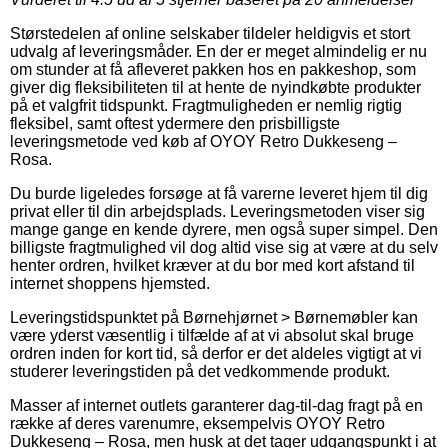
Størstedelen af online selskaber tildeler heldigvis et stort
udvalg af leveringsmåder. En der er meget almindelig er nu
om stunder at få afleveret pakken hos en pakkeshop, som
giver dig fleksibiliteten til at hente de nyindkøbte produkter
på et valgfrit tidspunkt. Fragtmuligheden er nemlig rigtig
fleksibel, samt oftest ydermere den prisbilligste
leveringsmetode ved køb af OYOY Retro Dukkeseng –
Rosa.
Du burde ligeledes forsøge at få varerne leveret hjem til dig
privat eller til din arbejdsplads. Leveringsmetoden viser sig
mange gange en kende dyrere, men også super simpel. Den
billigste fragtmulighed vil dog altid vise sig at være at du selv
henter ordren, hvilket kræver at du bor med kort afstand til
internet shoppens hjemsted.
Leveringstidspunktet på Børnehjørnet > Børnemøbler kan
være yderst væsentlig i tilfælde af at vi absolut skal bruge
ordren inden for kort tid, så derfor er det aldeles vigtigt at vi
studerer leveringstiden på det vedkommende produkt.
Masser af internet outlets garanterer dag-til-dag fragt på en
række af deres varenumre, eksempelvis OYOY Retro
Dukkeseng – Rosa, men husk at det tager udgangspunkt i at