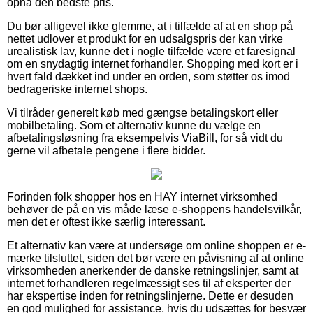
opnå den bedste pris.
Du bør alligevel ikke glemme, at i tilfælde af at en shop på
nettet udlover et produkt for en udsalgspris der kan virke
urealistisk lav, kunne det i nogle tilfælde være et faresignal
om en snydagtig internet forhandler. Shopping med kort er i
hvert fald dækket ind under en orden, som støtter os imod
bedrageriske internet shops.
Vi tilråder generelt køb med gængse betalingskort eller
mobilbetaling. Som et alternativ kunne du vælge en
afbetalingsløsning fra eksempelvis ViaBill, for så vidt du
gerne vil afbetale pengene i flere bidder.
Forinden folk shopper hos en HAY internet virksomhed
behøver de på en vis måde læse e-shoppens handelsvilkår,
men det er oftest ikke særlig interessant.
Et alternativ kan være at undersøge om online shoppen er e-
mærke tilsluttet, siden det bør være en påvisning af at online
virksomheden anerkender de danske retningslinjer, samt at
internet forhandleren regelmæssigt ses til af eksperter der
har ekspertise inden for retningslinjerne. Dette er desuden
en god mulighed for assistance, hvis du udsættes for besvær