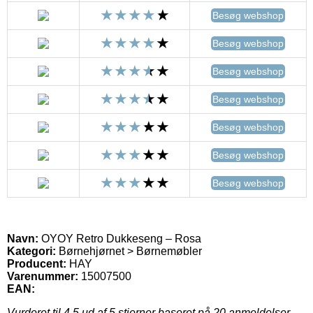
Besøg webshop
Besøg webshop
Besøg webshop
Besøg webshop
Besøg webshop
Besøg webshop
Besøg webshop
Navn:
OYOY Retro Dukkeseng – Rosa
Kategori:
Børnehjørnet > Børnemøbler
Producent:
HAY
Varenummer:
15007500
EAN:
Vurderet til
4.5
ud af 5 stjerner baseret på
20
anmeldelser