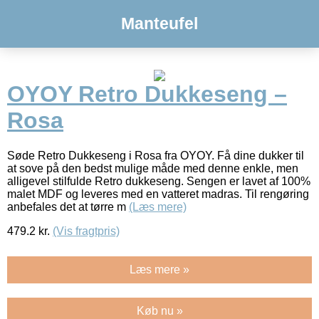
Manteufel
OYOY Retro Dukkeseng –
Rosa
Søde Retro Dukkeseng i Rosa fra OYOY. Få dine dukker til
at sove på den bedst mulige måde med denne enkle, men
alligevel stilfulde Retro dukkeseng. Sengen er lavet af 100%
malet MDF og leveres med en vatteret madras. Til rengøring
anbefales det at tørre m
(Læs mere)
479.2
kr.
(Vis fragtpris)
Læs mere »
Køb nu »