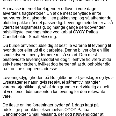
En masse internet foretagender udlover i vore dage
alverdens fragtmetoder. En af de mest benyttede er for
nærværende at afsende til en pakkeshop, og så afhenter du
blot din pakke når det passer dig. Leveringsmetoden er altså
yderst hensigtsmæssig, og mange gange derudover den
prisbilligste leveringsmåde ved køb af OYOY Palloa
Candleholder Small Messing.
Du burde omvendt udse dig at bestille varerne til levering til
hvor du bor eller ud til dit arbejde. Denne bliver ofte en lille
smule dyrere, men ydermere ret så smart. Den mest
prisbevidste leveringsmodel vil dog til enhver tid være at du
selv henter ordren, hvilket dog beroer på at du opholder dig
nær online shoppens adresse.
Leveringsdygtigheden på Boligtilbehør > Lysestager og lys >
Lysestager er naturligvis ret aktuel såfremt vi mangler
varerne øjeblikkeligt, så af den grund er det virkelig aktuelt
at vi efterser tidshorisonten for levering for den relevante
vare.
De fleste online forretninger byder på 1 dags fragt på
adskillige produkter, eksempelvis OYOY Palloa
Candleholder Small Messing, der dog nødvendiggør at