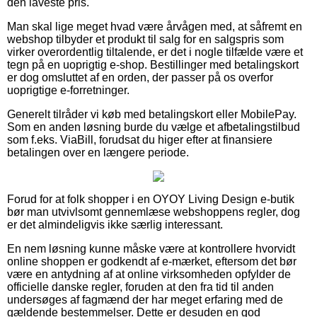
den laveste pris.
Man skal lige meget hvad være årvågen med, at såfremt en
webshop tilbyder et produkt til salg for en salgspris som
virker overordentlig tiltalende, er det i nogle tilfælde være et
tegn på en uoprigtig e-shop. Bestillinger med betalingskort
er dog omsluttet af en orden, der passer på os overfor
uoprigtige e-forretninger.
Generelt tilråder vi køb med betalingskort eller MobilePay.
Som en anden løsning burde du vælge et afbetalingstilbud
som f.eks. ViaBill, forudsat du higer efter at finansiere
betalingen over en længere periode.
Forud for at folk shopper i en OYOY Living Design e-butik
bør man utvivlsomt gennemlæse webshoppens regler, dog
er det almindeligvis ikke særlig interessant.
En nem løsning kunne måske være at kontrollere hvorvidt
online shoppen er godkendt af e-mærket, eftersom det bør
være en antydning af at online virksomheden opfylder de
officielle danske regler, foruden at den fra tid til anden
undersøges af fagmænd der har meget erfaring med de
gældende bestemmelser. Dette er desuden en god