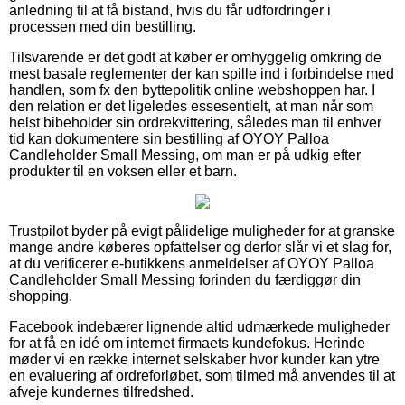
anledning til at få bistand, hvis du får udfordringer i
processen med din bestilling.
Tilsvarende er det godt at køber er omhyggelig omkring de
mest basale reglementer der kan spille ind i forbindelse med
handlen, som fx den byttepolitik online webshoppen har. I
den relation er det ligeledes essesentielt, at man når som
helst bibeholder sin ordrekvittering, således man til enhver
tid kan dokumentere sin bestilling af OYOY Palloa
Candleholder Small Messing, om man er på udkig efter
produkter til en voksen eller et barn.
Trustpilot byder på evigt pålidelige muligheder for at granske
mange andre køberes opfattelser og derfor slår vi et slag for,
at du verificerer e-butikkens anmeldelser af OYOY Palloa
Candleholder Small Messing forinden du færdiggør din
shopping.
Facebook indebærer lignende altid udmærkede muligheder
for at få en idé om internet firmaets kundefokus. Herinde
møder vi en række internet selskaber hvor kunder kan ytre
en evaluering af ordreforløbet, som tilmed må anvendes til at
afveje kundernes tilfredshed.