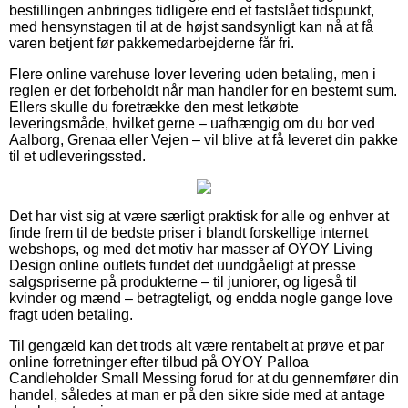
bestillingen anbringes tidligere end et fastslået tidspunkt,
med hensynstagen til at de højst sandsynligt kan nå at få
varen betjent før pakkemedarbejderne får fri.
Flere online varehuse lover levering uden betaling, men i
reglen er det forbeholdt når man handler for en bestemt sum.
Ellers skulle du foretrække den mest letkøbte
leveringsmåde, hvilket gerne – uafhængig om du bor ved
Aalborg, Grenaa eller Vejen – vil blive at få leveret din pakke
til et udleveringssted.
Det har vist sig at være særligt praktisk for alle og enhver at
finde frem til de bedste priser i blandt forskellige internet
webshops, og med det motiv har masser af OYOY Living
Design online outlets fundet det uundgåeligt at presse
salgspriserne på produkterne – til juniorer, og ligeså til
kvinder og mænd – betragteligt, og endda nogle gange love
fragt uden betaling.
Til gengæld kan det trods alt være rentabelt at prøve et par
online forretninger efter tilbud på OYOY Palloa
Candleholder Small Messing forud for at du gennemfører din
handel, således at man er på den sikre side med at antage