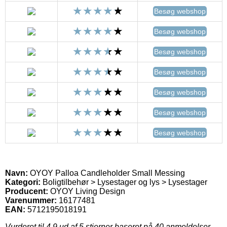
Besøg webshop
Besøg webshop
Besøg webshop
Besøg webshop
Besøg webshop
Besøg webshop
Besøg webshop
Navn:
OYOY Palloa Candleholder Small Messing
Kategori:
Boligtilbehør > Lysestager og lys > Lysestager
Producent:
OYOY Living Design
Varenummer:
16177481
EAN:
5712195018191
Vurderet til
4.9
ud af 5 stjerner baseret på
40
anmeldelser