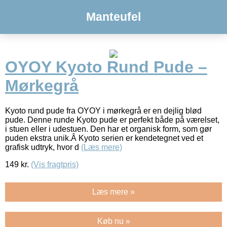
Manteufel
OYOY Kyoto Rund Pude –
Mørkegrå
Kyoto rund pude fra OYOY i mørkegrå er en dejlig blød
pude. Denne runde Kyoto pude er perfekt både på værelset,
i stuen eller i udestuen. Den har et organisk form, som gør
puden ekstra unik.Â Kyoto serien er kendetegnet ved et
grafisk udtryk, hvor d
(Læs mere)
149
kr.
(Vis fragtpris)
Læs mere »
Køb nu »