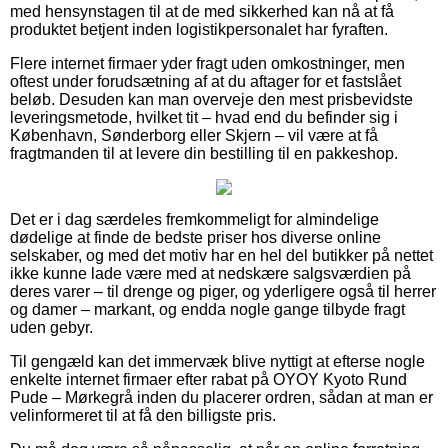
med hensynstagen til at de med sikkerhed kan nå at få
produktet betjent inden logistikpersonalet har fyraften.
Flere internet firmaer yder fragt uden omkostninger, men
oftest under forudsætning af at du aftager for et fastslået
beløb. Desuden kan man overveje den mest prisbevidste
leveringsmetode, hvilket tit – hvad end du befinder sig i
København, Sønderborg eller Skjern – vil være at få
fragtmanden til at levere din bestilling til en pakkeshop.
Det er i dag særdeles fremkommeligt for almindelige
dødelige at finde de bedste priser hos diverse online
selskaber, og med det motiv har en hel del butikker på nettet
ikke kunne lade være med at nedskære salgsværdien på
deres varer – til drenge og piger, og yderligere også til herrer
og damer – markant, og endda nogle gange tilbyde fragt
uden gebyr.
Til gengæld kan det immervæk blive nyttigt at efterse nogle
enkelte internet firmaer efter rabat på OYOY Kyoto Rund
Pude – Mørkegrå inden du placerer ordren, sådan at man er
velinformeret til at få den billigste pris.