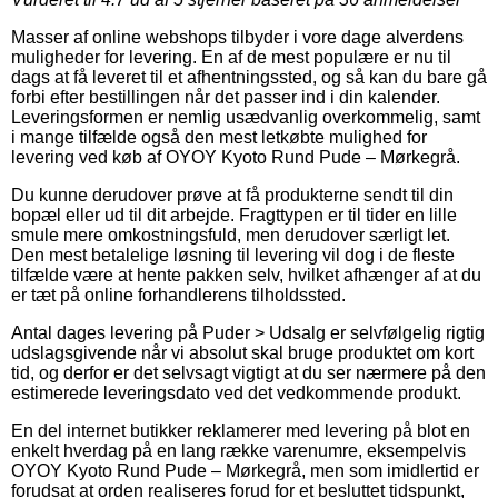
Masser af online webshops tilbyder i vore dage alverdens
muligheder for levering. En af de mest populære er nu til
dags at få leveret til et afhentningssted, og så kan du bare gå
forbi efter bestillingen når det passer ind i din kalender.
Leveringsformen er nemlig usædvanlig overkommelig, samt
i mange tilfælde også den mest letkøbte mulighed for
levering ved køb af OYOY Kyoto Rund Pude – Mørkegrå.
Du kunne derudover prøve at få produkterne sendt til din
bopæl eller ud til dit arbejde. Fragttypen er til tider en lille
smule mere omkostningsfuld, men derudover særligt let.
Den mest betalelige løsning til levering vil dog i de fleste
tilfælde være at hente pakken selv, hvilket afhænger af at du
er tæt på online forhandlerens tilholdssted.
Antal dages levering på Puder > Udsalg er selvfølgelig rigtig
udslagsgivende når vi absolut skal bruge produktet om kort
tid, og derfor er det selvsagt vigtigt at du ser nærmere på den
estimerede leveringsdato ved det vedkommende produkt.
En del internet butikker reklamerer med levering på blot en
enkelt hverdag på en lang række varenumre, eksempelvis
OYOY Kyoto Rund Pude – Mørkegrå, men som imidlertid er
forudsat at orden realiseres forud for et besluttet tidspunkt,