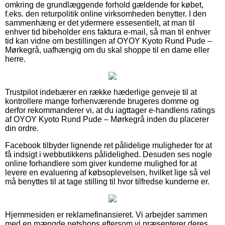
omkring de grundlæggende forhold gældende for købet,
f.eks. den returpolitik online virksomheden benytter. I den
sammenhæng er det ydermere essesentielt, at man til
enhver tid bibeholder ens faktura e-mail, så man til enhver
tid kan vidne om bestillingen af OYOY Kyoto Rund Pude –
Mørkegrå, uafhængig om du skal shoppe til en dame eller
herre.
Trustpilot indebærer en række hæderlige genveje til at
kontrollere mange forhenværende brugeres domme og
derfor rekommanderer vi, at du iagttager e-handlens ratings
af OYOY Kyoto Rund Pude – Mørkegrå inden du placerer
din ordre.
Facebook tilbyder lignende ret pålidelige muligheder for at
få indsigt i webbutikkens pålidelighed. Desuden ses nogle
online forhandlere som giver kunderne mulighed for at
levere en evaluering af købsoplevelsen, hvilket lige så vel
må benyttes til at tage stilling til hvor tilfredse kunderne er.
Hjemmesiden er reklamefinansieret. Vi arbejder sammen
med en mængde netshops eftersom vi præsenterer deres