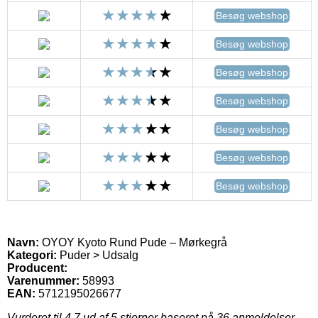
Besøg webshop
Besøg webshop
Besøg webshop
Besøg webshop
Besøg webshop
Besøg webshop
Besøg webshop
Navn:
OYOY Kyoto Rund Pude – Mørkegrå
Kategori:
Puder > Udsalg
Producent:
Varenummer:
58993
EAN:
5712195026677
Vurderet til
4.7
ud af 5 stjerner baseret på
36
anmeldelser