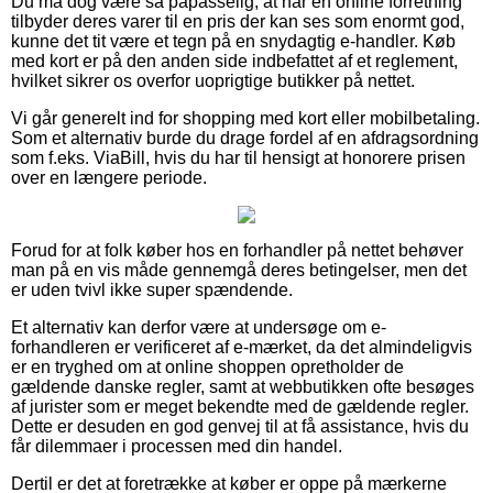
Du må dog være så påpasselig, at når en online forretning
tilbyder deres varer til en pris der kan ses som enormt god,
kunne det tit være et tegn på en snydagtig e-handler. Køb
med kort er på den anden side indbefattet af et reglement,
hvilket sikrer os overfor uoprigtige butikker på nettet.
Vi går generelt ind for shopping med kort eller mobilbetaling.
Som et alternativ burde du drage fordel af en afdragsordning
som f.eks. ViaBill, hvis du har til hensigt at honorere prisen
over en længere periode.
Forud for at folk køber hos en forhandler på nettet behøver
man på en vis måde gennemgå deres betingelser, men det
er uden tvivl ikke super spændende.
Et alternativ kan derfor være at undersøge om e-
forhandleren er verificeret af e-mærket, da det almindeligvis
er en tryghed om at online shoppen opretholder de
gældende danske regler, samt at webbutikken ofte besøges
af jurister som er meget bekendte med de gældende regler.
Dette er desuden en god genvej til at få assistance, hvis du
får dilemmaer i processen med din handel.
Dertil er det at foretrække at køber er oppe på mærkerne