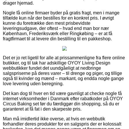
drager hjemad.
Nogle få online firmaer byder på gratis fragt, men i mange
tilfælde kun når der bestilles for en konkret pris. I øvrigt
kunne du foretrække den mest prisbevidste
leveringsudgave, der oftest – hvad end man bor nær
København, Frederiksværk eller Ringkøbing – er at få
fragtfirmaet til at levere din bestilling til en pakkeshop.
Det er jo ret ligetil for alle at prissammenligne fra flere online
butikker, og til tak har adskillige OYOY Living Design
webbutikker fundet det uundgåeligt at nedbringe
salgspriserne på deres varer – til drenge og piger, og tillige
også til kvinder og mænd – markant, og endda nogle gange
love levering uden beregning.
Det kan dog til hver en tid være gavnligt at checke nogle få
internet virksomheder i Danmark efter rabatkoder på OYOY
Circus Baking set før du færdiggør din shopping, så du er
garanteret at få fat i den skarpeste pris.
Man må imidlertid ikke overse, at hvis en webbutik
forhandler deres produkter for en salgspris der er kolossalt