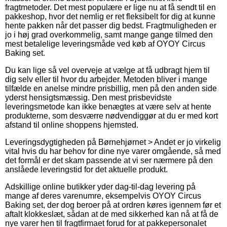
fragtmetoder. Det mest populære er lige nu at få sendt til en
pakkeshop, hvor det nemlig er ret fleksibelt for dig at kunne
hente pakken når det passer dig bedst. Fragtmuligheden er
jo i høj grad overkommelig, samt mange gange tilmed den
mest betalelige leveringsmåde ved køb af OYOY Circus
Baking set.
Du kan lige så vel overveje at vælge at få udbragt hjem til
dig selv eller til hvor du arbejder. Metoden bliver i mange
tilfælde en anelse mindre prisbillig, men på den anden side
yderst hensigtsmæssig. Den mest prisbevidste
leveringsmetode kan ikke benægtes at være selv at hente
produkterne, som desværre nødvendiggør at du er med kort
afstand til online shoppens hjemsted.
Leveringsdygtigheden på Børnehjørnet > Andet er jo virkelig
vital hvis du har behov for dine nye varer omgående, så med
det formål er det skam passende at vi ser nærmere på den
anslåede leveringstid for det aktuelle produkt.
Adskillige online butikker yder dag-til-dag levering på
mange af deres varenumre, eksempelvis OYOY Circus
Baking set, der dog beroer på at ordren køres igennem før et
aftalt klokkeslæt, sådan at de med sikkerhed kan nå at få de
nye varer hen til fragtfirmaet forud for at pakkepersonalet