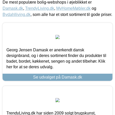
De mest populære bolig-webshops i øjeblikket er
Damask.dk
,
TrendyLiving.dk
,
MyHomeMøbler.dk
og
Bydahlliving.dk
, som alle har et stort sortiment til gode priser.
Georg Jensen Damask er anerkendt dansk
designbrand, og i deres sortiment finder du produkter til
badet, bordet, køkkenet, sengen og andet tilbehør. Klik
her for at se deres udvalg.
Se udvalget på Damask.dk
TrendyLiving.dk har siden 2009 solgt brugskunst,