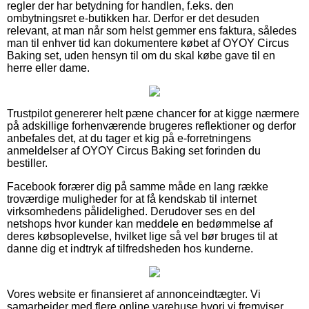
regler der har betydning for handlen, f.eks. den
ombytningsret e-butikken har. Derfor er det desuden
relevant, at man når som helst gemmer ens faktura, således
man til enhver tid kan dokumentere købet af OYOY Circus
Baking set, uden hensyn til om du skal købe gave til en
herre eller dame.
Trustpilot genererer helt pæne chancer for at kigge nærmere
på adskillige forhenværende brugeres reflektioner og derfor
anbefales det, at du tager et kig på e-forretningens
anmeldelser af OYOY Circus Baking set forinden du
bestiller.
Facebook forærer dig på samme måde en lang række
troværdige muligheder for at få kendskab til internet
virksomhedens pålidelighed. Derudover ses en del
netshops hvor kunder kan meddele en bedømmelse af
deres købsoplevelse, hvilket lige så vel bør bruges til at
danne dig et indtryk af tilfredsheden hos kunderne.
Vores website er finansieret af annonceindtægter. Vi
samarbejder med flere online varehuse hvori vi fremviser