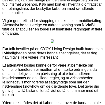
beskeden, kan det mange gange være et fingerpeg om en
fup internet webshop. Køb med kort er i hvert fald omfattet af
en retningslinje, der beskytter køberen imod svindlende
online butikker.
Vi går generelt ind for shopping med kort eller mobilbetaling.
Alternativt bør du vælge en afdragsløsning som fx ViaBill, i
tilfælde af at du ser en fordel i at finansiere regningen af flere
omgange.
Før folk bestiller på en OYOY Living Design butik burde man
i virkeligheden bese deres handelsbetingelser, det er dog
naturligvis ikke videre interessant.
Et alternativt forslag kunne derfor være at bemærke om
online forhandleren er medlem af e-mærke ordningen, da
det almindeligvis er en påvisning af at e-forhandleren
imødekommer de opstillede regler, og at virksomheden
lejlighedsvis monitoreres af sagkyndige som har den
nødvendige knowhow om de gældende love. Det giver dig
genvej til at få bistand, for så vidt du får dilemmaer med dit
indkøb.
Ydermere tilrådes det at køber er klar over de fundamentale