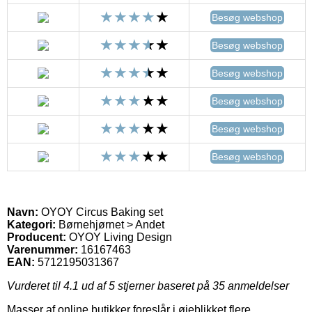
Besøg webshop
Besøg webshop
Besøg webshop
Besøg webshop
Besøg webshop
Besøg webshop
Navn:
OYOY Circus Baking set
Kategori:
Børnehjørnet > Andet
Producent:
OYOY Living Design
Varenummer:
16167463
EAN:
5712195031367
Vurderet til
4.1
ud af 5 stjerner baseret på
35
anmeldelser
Masser af online butikker foreslår i øjeblikket flere