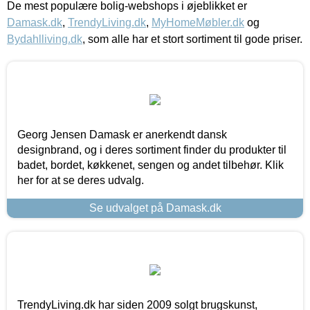
De mest populære bolig-webshops i øjeblikket er
Damask.dk
,
TrendyLiving.dk
,
MyHomeMøbler.dk
og
Bydahlliving.dk
, som alle har et stort sortiment til gode priser.
Georg Jensen Damask er anerkendt dansk
designbrand, og i deres sortiment finder du produkter til
badet, bordet, køkkenet, sengen og andet tilbehør. Klik
her for at se deres udvalg.
Se udvalget på Damask.dk
TrendyLiving.dk har siden 2009 solgt brugskunst,