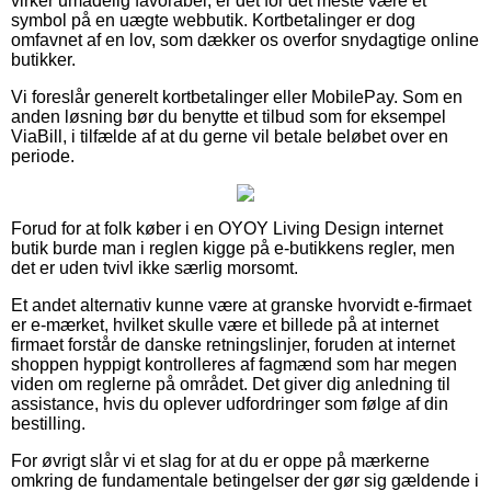
virker umådelig favorabel, er det for det meste være et
symbol på en uægte webbutik. Kortbetalinger er dog
omfavnet af en lov, som dækker os overfor snydagtige online
butikker.
Vi foreslår generelt kortbetalinger eller MobilePay. Som en
anden løsning bør du benytte et tilbud som for eksempel
ViaBill, i tilfælde af at du gerne vil betale beløbet over en
periode.
Forud for at folk køber i en OYOY Living Design internet
butik burde man i reglen kigge på e-butikkens regler, men
det er uden tvivl ikke særlig morsomt.
Et andet alternativ kunne være at granske hvorvidt e-firmaet
er e-mærket, hvilket skulle være et billede på at internet
firmaet forstår de danske retningslinjer, foruden at internet
shoppen hyppigt kontrolleres af fagmænd som har megen
viden om reglerne på området. Det giver dig anledning til
assistance, hvis du oplever udfordringer som følge af din
bestilling.
For øvrigt slår vi et slag for at du er oppe på mærkerne
omkring de fundamentale betingelser der gør sig gældende i