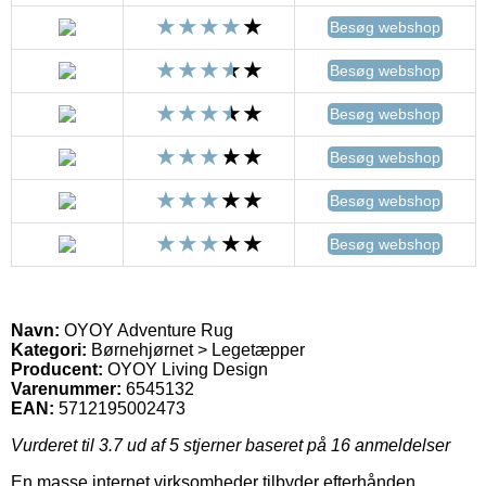
Besøg webshop
Besøg webshop
Besøg webshop
Besøg webshop
Besøg webshop
Besøg webshop
Navn:
OYOY Adventure Rug
Kategori:
Børnehjørnet > Legetæpper
Producent:
OYOY Living Design
Varenummer:
6545132
EAN:
5712195002473
Vurderet til
3.7
ud af 5 stjerner baseret på
16
anmeldelser
En masse internet virksomheder tilbyder efterhånden