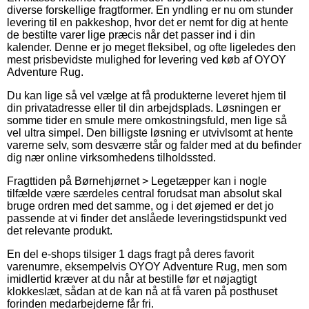
diverse forskellige fragtformer. En yndling er nu om stunder
levering til en pakkeshop, hvor det er nemt for dig at hente
de bestilte varer lige præcis når det passer ind i din
kalender. Denne er jo meget fleksibel, og ofte ligeledes den
mest prisbevidste mulighed for levering ved køb af OYOY
Adventure Rug.
Du kan lige så vel vælge at få produkterne leveret hjem til
din privatadresse eller til din arbejdsplads. Løsningen er
somme tider en smule mere omkostningsfuld, men lige så
vel ultra simpel. Den billigste løsning er utvivlsomt at hente
varerne selv, som desværre står og falder med at du befinder
dig nær online virksomhedens tilholdssted.
Fragttiden på Børnehjørnet > Legetæpper kan i nogle
tilfælde være særdeles central forudsat man absolut skal
bruge ordren med det samme, og i det øjemed er det jo
passende at vi finder det anslåede leveringstidspunkt ved
det relevante produkt.
En del e-shops tilsiger 1 dags fragt på deres favorit
varenumre, eksempelvis OYOY Adventure Rug, men som
imidlertid kræver at du når at bestille før et nøjagtigt
klokkeslæt, sådan at de kan nå at få varen på posthuset
forinden medarbejderne får fri.