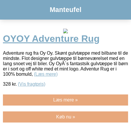
Manteufel
OYOY Adventure Rug
Adventure rug fra Oy Oy. Skønt gulvtæppe med bilbane til de
mindste. Flot designer gulvtæppe til børneværelset med en
lang snoet vej til biler. Oy OyÂ´s fantastsik gulvtæppe til børn
er i sort og off white med et mint logo. Adventur Rug er i
100% bomuld,
(Læs mere)
328
kr.
(Vis fragtpris)
Læs mere »
Køb nu »