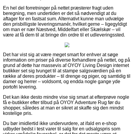
En hel del forretninger på nettet præsterer fragt uden
beregning, men undertiden er det så nødvendigt at du
aftager for en fastsat sum. Alternativt kunne man udvælge
den prisbilligste leveringsmanér, hvilket gerne – ligegyldigt
om man er nær Næstved, Middelfart eller Skælskør – vil
være at få dem til at bringe din ordre til et udleveringssted.
Det har vist sig at være meget smart for enhver at søge
information om priser på diverse forhandlere på nettet, og på
grund af dette har massevis af OYOY Living Design internet
butikker set sig tvunget til at stampe salgsværdien på en
række af deres produkter – til drenge og piger, og samtidig til
damer og herrer – voldsomt, og endda nogle gange yde
portofri levering.
Det kan ikke desto mindre vise sig smart at efterprøve nogle
få e-butikker efter tilbud på OYOY Adventure Rug før du
shopper, således at man er sikret at skaffe sig den mindst
kostelige pris.
Du bør imidlertid ikke undervurdere, at ifald en e-shop
udbyder bedst i test varer til salg for en udsalgspris som