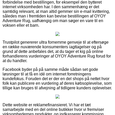
forbindelse med bestillingen, for eksempel den bytteret
internet virksomheden har. I den sammenhæng er det
samtidig relevant, at man altid gemmer sin e-mail kvittering,
således man i fremtiden kan bevise bestillingen af OYOY
Adventure Rug, uafhængig om man søger en vare til en
voksen eller et barn.
Trustpilot genererer ultra fornemme genveje til at eftersøge
en række nuværende konsumenters iagttagelser og på
grund af dette anbefales det, at du tager et kig på online
forhandlerens vurderinger af OYOY Adventure Rug forud for
at du handler.
Facebook byder på på samme måde sådan set gode
løsninger til at få en idé om internet forretningens
kundefokus. Foruden det er der en del shops på nettet hvor
folk kan publicere en vurdering af deres købsoplevelse, som
tillige kan bruges til afvejning af tidligere kunders oplevelser.
Dette website er reklamefinansieret. Vi har et tæt
samarbejde med en del online butikker hvor vi fremviser
virksomhedernes produkter, og indkasserer kommission