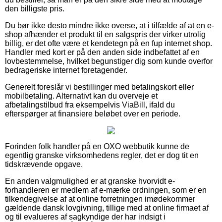
den billigste pris.
Du bør ikke desto mindre ikke overse, at i tilfælde af at en e-
shop afhænder et produkt til en salgspris der virker utrolig
billig, er det ofte være et kendetegn på en fup internet shop.
Handler med kort er på den anden side indbefattet af en
lovbestemmelse, hvilket begunstiger dig som kunde overfor
bedrageriske internet foretagender.
Generelt foreslår vi bestillinger med betalingskort eller
mobilbetaling. Alternativt kan du overveje et
afbetalingstilbud fra eksempelvis ViaBill, ifald du
efterspørger at finansiere beløbet over en periode.
Forinden folk handler på en OXO webbutik kunne de
egentlig granske virksomhedens regler, det er dog tit en
tidskrævende opgave.
En anden valgmulighed er at granske hvorvidt e-
forhandleren er medlem af e-mærke ordningen, som er en
tilkendegivelse af at online forretningen imødekommer
gældende dansk lovgivning, tillige med at online firmaet af
og til evalueres af sagkyndige der har indsigt i