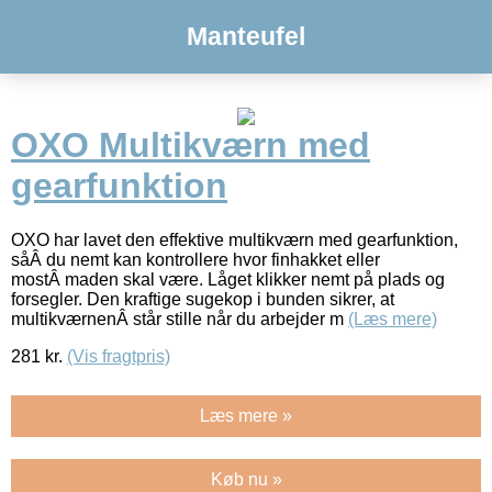
Manteufel
OXO Multikværn med
gearfunktion
OXO har lavet den effektive multikværn med gearfunktion,
såÂ du nemt kan kontrollere hvor finhakket eller
mostÂ maden skal være. Låget klikker nemt på plads og
forsegler. Den kraftige sugekop i bunden sikrer, at
multikværnenÂ står stille når du arbejder m
(Læs mere)
281
kr.
(Vis fragtpris)
Læs mere »
Køb nu »