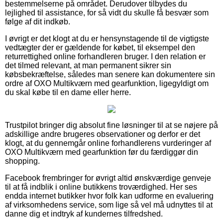
bestemmelserne på området. Derudover tilbydes du
lejlighed til assistance, for så vidt du skulle få besvær som
følge af dit indkøb.
I øvrigt er det klogt at du er hensynstagende til de vigtigste
vedtægter der er gældende for købet, til eksempel den
returrettighed online forhandleren bruger. I den relation er
det tilmed relevant, at man permanent sikrer sin
købsbekræftelse, således man senere kan dokumentere sin
ordre af OXO Multikværn med gearfunktion, ligegyldigt om
du skal købe til en dame eller herre.
Trustpilot bringer dig absolut fine løsninger til at se nøjere på
adskillige andre brugeres observationer og derfor er det
klogt, at du gennemgår online forhandlerens vurderinger af
OXO Multikværn med gearfunktion før du færdiggør din
shopping.
Facebook frembringer for øvrigt altid ønskværdige genveje
til at få indblik i online butikkens troværdighed. Her ses
endda internet butikker hvor folk kan udforme en evaluering
af virksomhedens service, som lige så vel må udnyttes til at
danne dig et indtryk af kundernes tilfredshed.