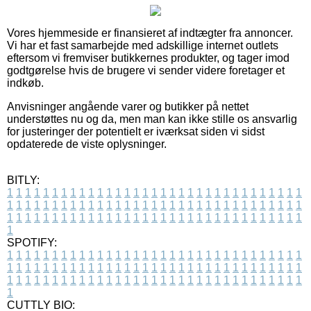
Vores hjemmeside er finansieret af indtægter fra annoncer.
Vi har et fast samarbejde med adskillige internet outlets
eftersom vi fremviser butikkernes produkter, og tager imod
godtgørelse hvis de brugere vi sender videre foretager et
indkøb.
Anvisninger angående varer og butikker på nettet
understøttes nu og da, men man kan ikke stille os ansvarlig
for justeringer der potentielt er iværksat siden vi sidst
opdaterede de viste oplysninger.
BITLY:
1
1
1
1
1
1
1
1
1
1
1
1
1
1
1
1
1
1
1
1
1
1
1
1
1
1
1
1
1
1
1
1
1
1
1
1
1
1
1
1
1
1
1
1
1
1
1
1
1
1
1
1
1
1
1
1
1
1
1
1
1
1
1
1
1
1
1
1
1
1
1
1
1
1
1
1
1
1
1
1
1
1
1
1
1
1
1
1
1
1
1
1
1
1
1
1
1
1
1
1
SPOTIFY:
1
1
1
1
1
1
1
1
1
1
1
1
1
1
1
1
1
1
1
1
1
1
1
1
1
1
1
1
1
1
1
1
1
1
1
1
1
1
1
1
1
1
1
1
1
1
1
1
1
1
1
1
1
1
1
1
1
1
1
1
1
1
1
1
1
1
1
1
1
1
1
1
1
1
1
1
1
1
1
1
1
1
1
1
1
1
1
1
1
1
1
1
1
1
1
1
1
1
1
1
CUTTLY BIO: