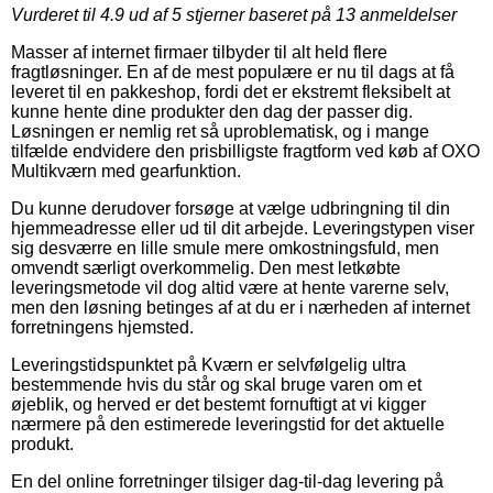
Vurderet til
4.9
ud af 5 stjerner baseret på
13
anmeldelser
Masser af internet firmaer tilbyder til alt held flere
fragtløsninger. En af de mest populære er nu til dags at få
leveret til en pakkeshop, fordi det er ekstremt fleksibelt at
kunne hente dine produkter den dag der passer dig.
Løsningen er nemlig ret så uproblematisk, og i mange
tilfælde endvidere den prisbilligste fragtform ved køb af OXO
Multikværn med gearfunktion.
Du kunne derudover forsøge at vælge udbringning til din
hjemmeadresse eller ud til dit arbejde. Leveringstypen viser
sig desværre en lille smule mere omkostningsfuld, men
omvendt særligt overkommelig. Den mest letkøbte
leveringsmetode vil dog altid være at hente varerne selv,
men den løsning betinges af at du er i nærheden af internet
forretningens hjemsted.
Leveringstidspunktet på Kværn er selvfølgelig ultra
bestemmende hvis du står og skal bruge varen om et
øjeblik, og herved er det bestemt fornuftigt at vi kigger
nærmere på den estimerede leveringstid for det aktuelle
produkt.
En del online forretninger tilsiger dag-til-dag levering på