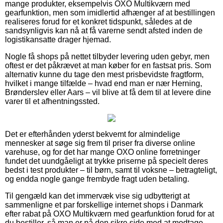
mange produkter, eksempelvis OXO Multikværn med
gearfunktion, men som imidlertid afhænger af at bestillingen
realiseres forud for et konkret tidspunkt, således at de
sandsynligvis kan nå at få varerne sendt afsted inden de
logistikansatte drager hjemad.
Nogle få shops på nettet tilbyder levering uden gebyr, men
oftest er det påkrævet at man køber for en fastsat pris. Som
alternativ kunne du tage den mest prisbevidste fragtform,
hvilket i mange tilfælde – hvad end man er nær Herning,
Brønderslev eller Aars – vil blive at få dem til at levere dine
varer til et afhentningssted.
Det er efterhånden yderst bekvemt for almindelige
mennesker at søge sig frem til priser fra diverse online
varehuse, og for det har mange OXO online forretninger
fundet det uundgåeligt at trykke priserne på specielt deres
bedst i test produkter – til børn, samt til voksne – betragteligt,
og endda nogle gange frembyde fragt uden betaling.
Til gengæld kan det immervæk vise sig udbytterigt at
sammenligne et par forskellige internet shops i Danmark
efter rabat på OXO Multikværn med gearfunktion forud for at
du bestiller, så man er på den sikre side med at modtage