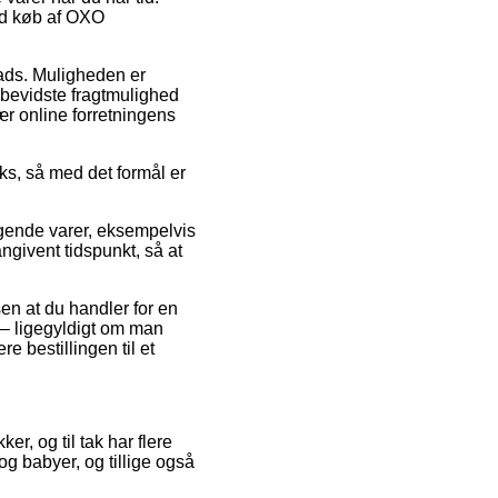
ved køb af OXO
plads. Muligheden er
sbevidste fragtmulighed
ær online forretningens
ks, så med det formål er
lgende varer, eksempelvis
ngivent tidspunkt, så at
sen at du handler for en
 – ligegyldigt om man
e bestillingen til et
ker, og til tak har flere
og babyer, og tillige også