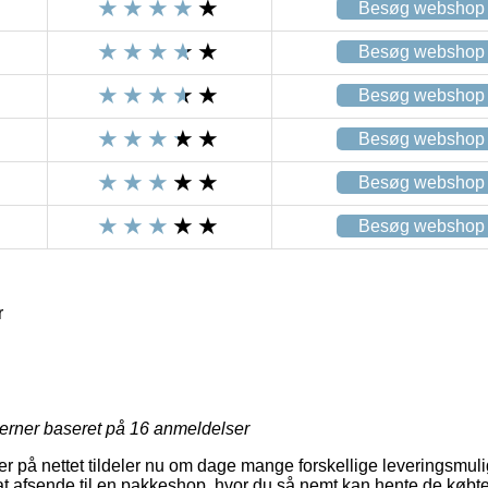
Besøg webshop
Besøg webshop
Besøg webshop
Besøg webshop
Besøg webshop
Besøg webshop
r
jerner baseret på
16
anmeldelser
er på nettet tildeler nu om dage mange forskellige leveringsmul
at afsende til en pakkeshop, hvor du så nemt kan hente de købte 