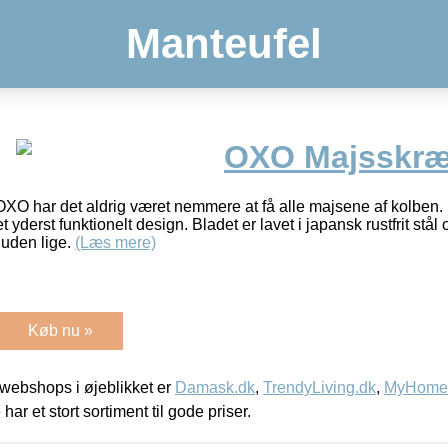
Manteufel
OXO Majsskræ
XO har det aldrig været nemmere at få alle majsene af kolben. 
derst funktionelt design. Bladet er lavet i japansk rustfrit stål 
uden lige.
(Læs mere)
Køb nu »
webshops i øjeblikket er
Damask.dk
,
TrendyLiving.dk
,
MyHomeM
 har et stort sortiment til gode priser.