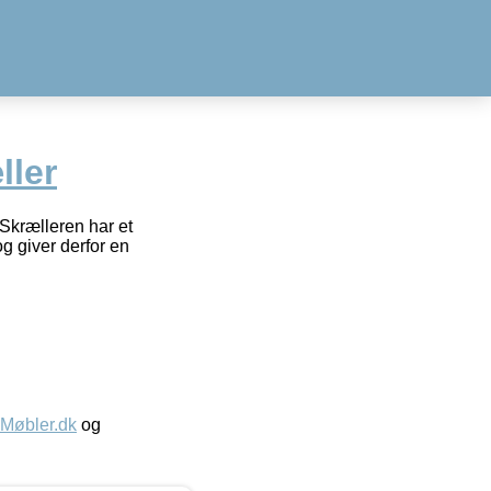
ller
Skrælleren har et
og giver derfor en
øbler.dk
og