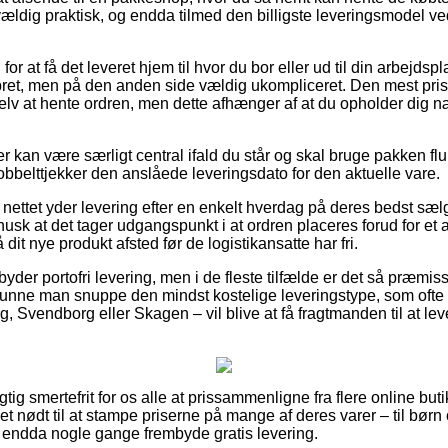
vældig praktisk, og endda tilmed den billigste leveringsmodel 
g for at få det leveret hjem til hvor du bor eller ud til din arbejds
bret, men på den anden side vældig ukompliceret. Den mest pri
selv at hente ordren, men dette afhænger af at du opholder dig n
 kan være særligt central ifald du står og skal bruge pakken flu
obbelttjekker den anslåede leveringsdato for den aktuelle vare.
nettet yder levering efter en enkelt hverdag på deres bedst sæ
k at det tager udgangspunkt i at ordren placeres forud for et a
 dit nye produkt afsted før de logistikansatte har fri.
byder portofri levering, men i de fleste tilfælde er det så præmis
kunne man snuppe den mindst kostelige leveringstype, som ofte
, Svendborg eller Skagen – vil blive at få fragtmanden til at lever
gtig smertefrit for os alle at prissammenligne fra flere online butik
t nødt til at stampe priserne på mange af deres varer – til børn 
g endda nogle gange frembyde gratis levering.