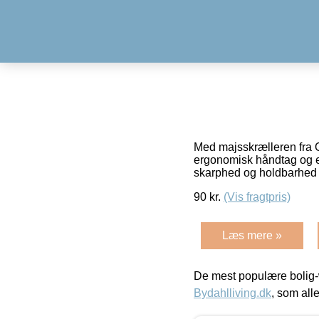
Med majsskrælleren fra O
ergonomisk håndtag og et y
skarphed og holdbarhed 
90
kr.
(Vis fragtpris)
Læs mere »
De mest populære bolig-
Bydahlliving.dk
, som alle