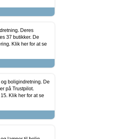
ndretning. Deres
s 37 butikker. De
ing. Klik her for at se
 og boligindretning. De
r på Trustpilot.
5. Klik her for at se
g lamper til bolig,