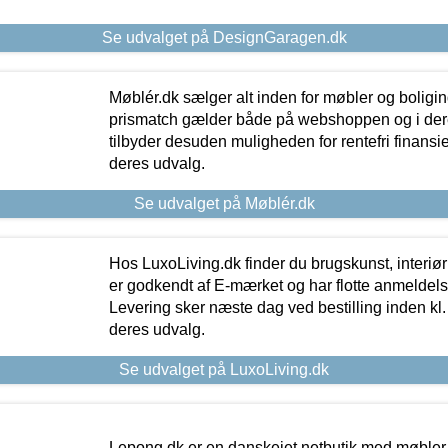
Se udvalget på DesignGaragen.dk
Møblér.dk sælger alt inden for møbler og boligi
prismatch gælder både på webshoppen og i dere
tilbyder desuden muligheden for rentefri finansier
deres udvalg.
Se udvalget på Møblér.dk
Hos LuxoLiving.dk finder du brugskunst, interiør
er godkendt af E-mærket og har flotte anmeldelse
Levering sker næste dag ved bestilling inden kl. 1
deres udvalg.
Se udvalget på LuxoLiving.dk
Lepong.dk er en danskejet netbutik med møbler o