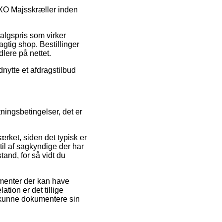
 OXO Majsskræller inden
algspris som virker
gtig shop. Bestillinger
dlere på nettet.
dnytte et afdragstilbud
ningsbetingelser, det er
rket, siden det typisk er
 til af sagkyndige der har
tand, for så vidt du
ementer der kan have
ation er det tillige
l kunne dokumentere sin