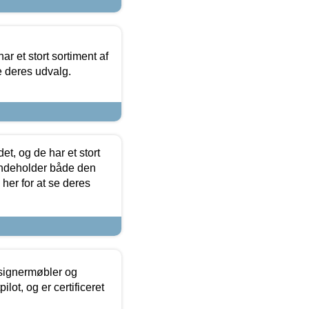
ar et stort sortiment af
e deres udvalg.
t, og de har et stort
 indeholder både den
 her for at se deres
esignermøbler og
lot, og er certificeret