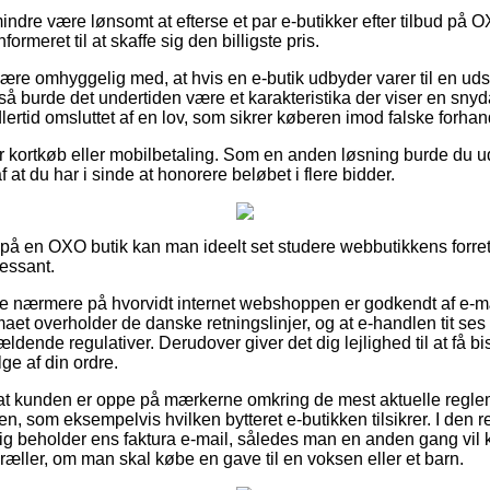
indre være lønsomt at efterse et par e-butikker efter tilbud på
ormeret til at skaffe sig den billigste pris.
re omhyggelig med, at hvis en e-butik udbyder varer til en uds
 burde det undertiden være et karakteristika der viser en snyda
lertid omsluttet af en lov, som sikrer køberen imod falske forhan
for kortkøb eller mobilbetaling. Som en anden løsning burde du u
af at du har i sinde at honorere beløbet i flere bidder.
r på en OXO butik kan man ideelt set studere webbutikkens forret
ressant.
t se nærmere på hvorvidt internet webshoppen er godkendt af e-mæ
rmaet overholder de danske retningslinjer, og at e-handlen tit ses
dende regulativer. Derudover giver det dig lejlighed til at få bis
e af din ordre.
s at kunden er oppe på mærkerne omkring de mest aktuelle regl
n, som eksempelvis hvilken bytteret e-butikken tilsikrer. I den rel
dig beholder ens faktura e-mail, således man en anden gang vi
ller, om man skal købe en gave til en voksen eller et barn.