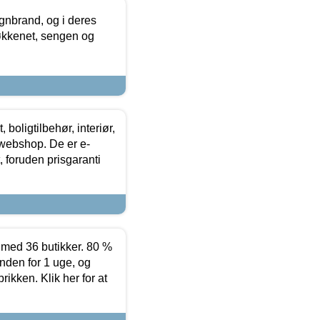
nbrand, og i deres
køkkenet, sengen og
boligtilbehør, interiør,
 webshop. De er e-
 foruden prisgaranti
ed 36 butikker. 80 %
nden for 1 uge, og
ikken. Klik her for at