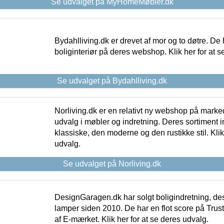
Se udvalget på MyHomeMøbler.dk
Bydahlliving.dk er drevet af mor og to døtre. De h
boliginteriør på deres webshop. Klik her for at s
Se udvalget på Bydahlliving.dk
Norliving.dk er en relativt ny webshop på markede
udvalg i møbler og indretning. Deres sortiment
klassiske, den moderne og den rustikke stil. Klik
udvalg.
Se udvalget på Norliving.dk
DesignGaragen.dk har solgt boligindretning, d
lamper siden 2010. De har en flot score på Trustpi
af E-mærket. Klik her for at se deres udvalg.