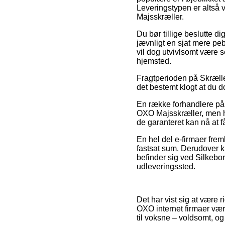
Leveringstypen er altså 
Majsskræller.
Du bør tillige beslutte di
jævnligt en sjat mere pe
vil dog utvivlsomt være 
hjemsted.
Fragtperioden på Skræller
det bestemt klogt at du d
En række forhandlere på 
OXO Majsskræller, men hus
de garanteret kan nå at få
En hel del e-firmaer frem
fastsat sum. Derudover 
befinder sig ved Silkeborg
udleveringssted.
Det har vist sig at være ri
OXO internet firmaer være
til voksne – voldsomt, o