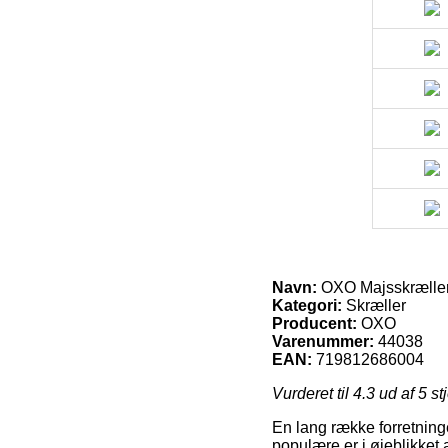
Navn:
OXO Majsskrælle
Kategori:
Skræller
Producent:
OXO
Varenummer:
44038
EAN:
719812686004
Vurderet til
4.3
ud af 5 st
En lang række forretning
populære er i øjeblikket 