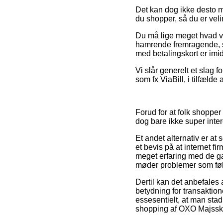
Det kan dog ikke desto m
du shopper, så du er velinf
Du må lige meget hvad væ
hamrende fremragende, så
med betalingskort er imid
Vi slår generelt et slag 
som fx ViaBill, i tilfælde 
Forud for at folk shoppe
dog bare ikke super inte
Et andet alternativ er a
et bevis på at internet fi
meget erfaring med de gæl
møder problemer som følg
Dertil kan det anbefale
betydning for transaktione
essesentielt, at man sta
shopping af OXO Majsskræ